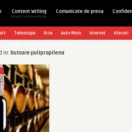
b
Content Writing
Comunicate de presa
Confiden
Servicii Scriere Articole
ort
Tehnologie
Arta
Auto-Moto
Internet
Afaceri
ONG
Politica
Turism
d in:
butoaie polipropilena