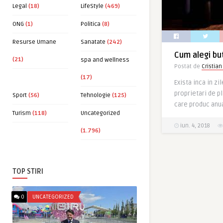
Legal
(18)
LifeStyle
(469)
ONG
(1)
Politica
(8)
Resurse Umane
Sanatate
(242)
Cum alegi bu
(21)
spa and wellness
Postat de
Cristian
(17)
Exista inca in z
proprietari de pl
Sport
(56)
Tehnologie
(125)
care produc anual
Turism
(118)
Uncategorized
iun. 4, 2018
(1.796)
TOP STIRI
0
UNCATEGORIZED