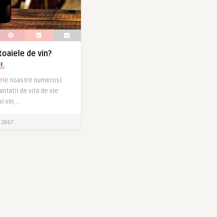
toaiele de vin?
 E.
ilele noastre numerosi
antatii de vita de vie
 vin, ..
2867