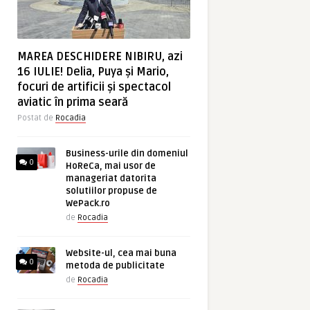
MAREA DESCHIDERE NIBIRU, azi
16 IULIE! Delia, Puya și Mario,
focuri de artificii și spectacol
aviatic în prima seară
Postat de
Rocadia
Business-urile din domeniul
0
HoReCa, mai usor de
manageriat datorita
solutiilor propuse de
WePack.ro
de
Rocadia
Website-ul, cea mai buna
0
metoda de publicitate
de
Rocadia