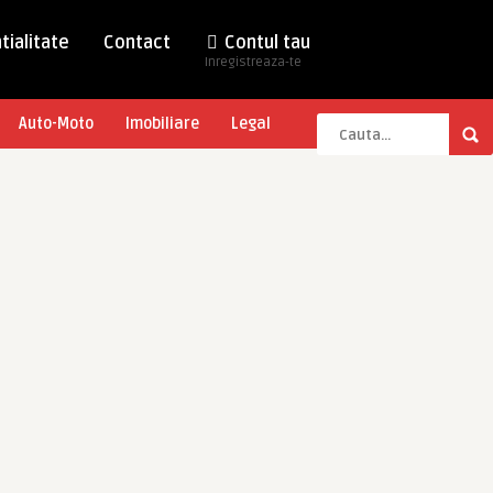
tialitate
Contact
Contul tau
Inregistreaza-te
Auto-Moto
Imobiliare
Legal