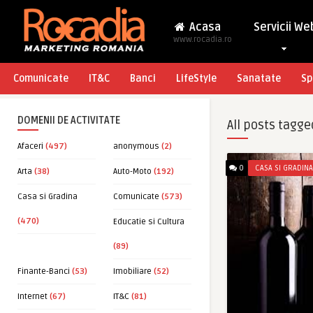
Acasa
Servicii We
www.rocadia.ro
Comunicate
IT&C
Banci
LifeStyle
Sanatate
Sp
DOMENII DE ACTIVITATE
All posts tagge
Afaceri
(497)
anonymous
(2)
0
CASA SI GRADINA
Arta
(38)
Auto-Moto
(192)
Casa si Gradina
Comunicate
(573)
(470)
Educatie si Cultura
(89)
Finante-Banci
(53)
Imobiliare
(52)
Internet
(67)
IT&C
(81)