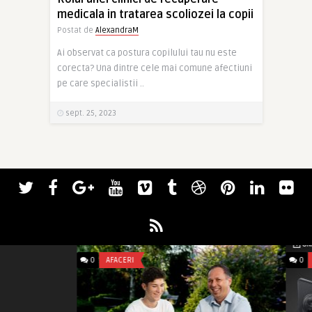
medicala in tratarea scoliozei la copii
Postat de
AlexandraM
Ai observat ca postura copilului tau nu este
corecta? Una dintre cele mai comune afectiuni
pe care specialistii ..
sept. 25, 2023
0
AFACERI
0
UNCATEGORIZE