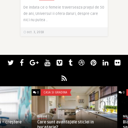
De indata ce o femeie traverseaza pragul de 50
de ani, Universul ii ofera daruri, despre care
nici nu putea ..
oct. 3, 2018
0
CASA SI GRADINA
0
IT&C
native
Nikolas
Care sunt avantajele sticlei in
Black Friday 20
bucatarie?
sau Galaxy 10e