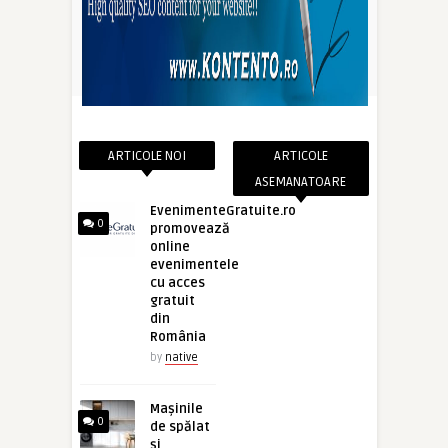
ARTICOLE NOI
ARTICOLE
ASEMANATOARE
EvenimenteGratuite.ro
0
promovează
online
evenimentele
cu acces
gratuit
din
România
by
native
Mașinile
0
de spălat
și