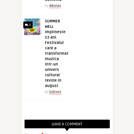
by
Nikolas
SUMMER
0
WELL
implineste
15 ani.
Festivalul
care a
transformat
muzica
intr-un
univers
cultural
revine in
august
by
b2bseo
LEAVE A COMMENT