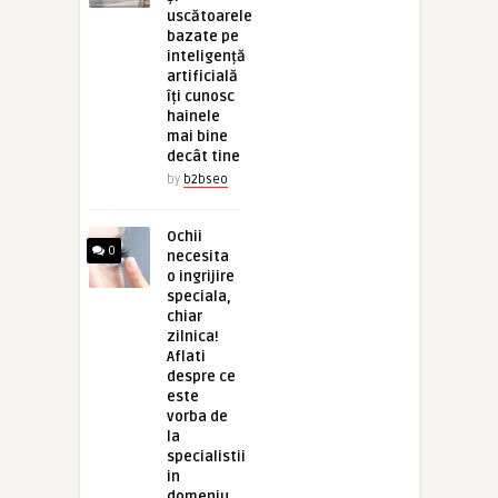
uscătoarele
bazate pe
inteligență
artificială
îți cunosc
hainele
mai bine
decât tine
by
b2bseo
Ochii
0
necesita
o ingrijire
speciala,
chiar
zilnica!
Aflati
despre ce
este
vorba de
la
specialistii
in
domeniu