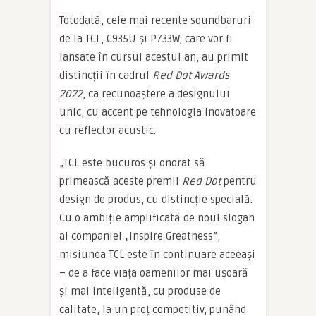
Totodată, cele mai recente soundbaruri
de la TCL, C935U și P733W, care vor fi
lansate în cursul acestui an, au primit
distincții în cadrul
Red Dot Awards
2022
, ca recunoaștere a designului
unic, cu accent pe tehnologia inovatoare
cu reflector acustic.
„TCL este bucuros și onorat să
primească aceste premii
Red Dot
pentru
design de produs, cu distincție specială.
Cu o ambiție amplificată de noul slogan
al companiei „Inspire Greatness”,
misiunea TCL este în continuare aceeași
– de a face viața oamenilor mai ușoară
și mai inteligentă, cu produse de
calitate, la un preț competitiv, punând