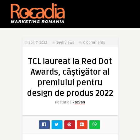
apr. 7, 2022
1448
Views
0 Comments
TCL laureat la Red Dot
Awards, câștigător al
premiului pentru
design de produs 2022
Postat de
Razvan