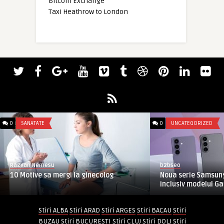
Bitcoin Exchange
Taxi Heathrow to London
0
SANATATE
0
UNCATEGORIZED
Razvan Nemesu
b2bseo
10 Motive sa mergi la ginecolog
Noua serie Samsung
inclusiv modelul Gal
Stiri ALBA
Stiri ARAD
Stiri ARGES
Stiri BACAU
Stiri
BUZAU
Stiri BUCURESTI
Stiri CLUJ
Stiri DOLJ
Stiri