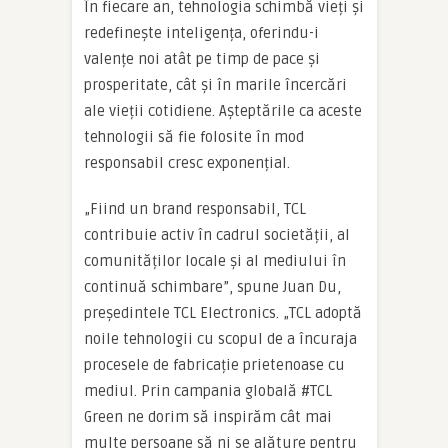
În fiecare an, tehnologia schimbă vieți și
redefinește inteligența, oferindu-i
valențe noi atât pe timp de pace și
prosperitate, cât și în marile încercări
ale vieții cotidiene. Așteptările ca aceste
tehnologii să fie folosite în mod
responsabil cresc exponențial.
„Fiind un brand responsabil, TCL
contribuie activ în cadrul societății, al
comunităților locale și al mediului în
continuă schimbare”, spune Juan Du,
președintele TCL Electronics. „TCL adoptă
noile tehnologii cu scopul de a încuraja
procesele de fabricație prietenoase cu
mediul. Prin campania globală #TCL
Green ne dorim să inspirăm cât mai
multe persoane să ni se alăture pentru