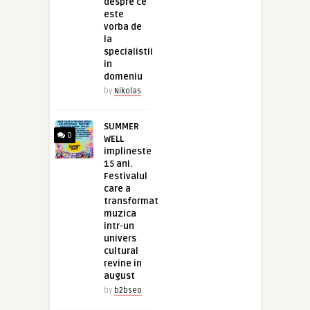
despre ce
este
vorba de
la
specialistii
in
domeniu
by
Nikolas
SUMMER
0
WELL
implineste
15 ani.
Festivalul
care a
transformat
muzica
intr-un
univers
cultural
revine in
august
by
b2bseo