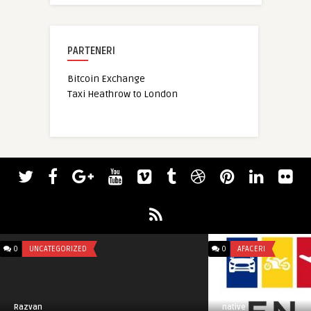
PARTENERI
Bitcoin Exchange
Taxi Heathrow to London
0
UNCATEGORIZED
0
AFACERI
Razvan
native