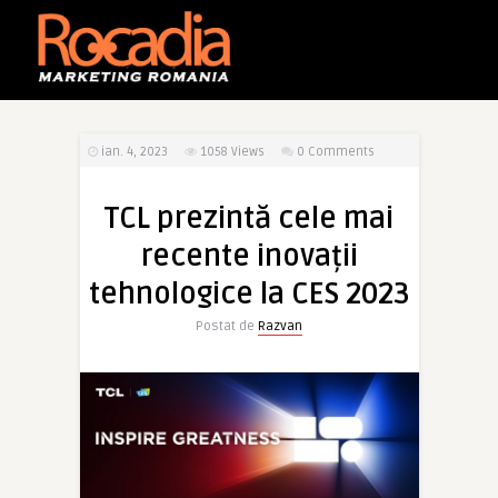
ian. 4, 2023
1058
Views
0 Comments
TCL prezintă cele mai
recente inovații
tehnologice la CES 2023
Postat de
Razvan