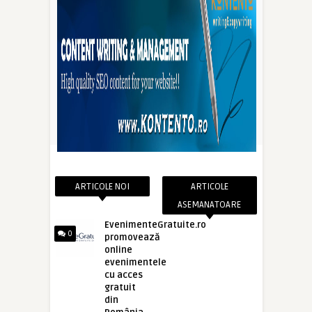
ARTICOLE NOI
ARTICOLE
ASEMANATOARE
EvenimenteGratuite.ro
0
promovează
online
evenimentele
cu acces
gratuit
din