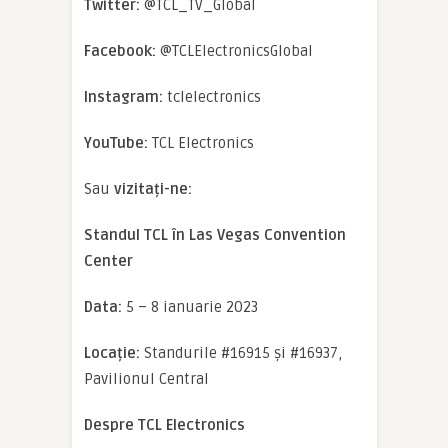
Twitter:
@TCL_TV_Global
Facebook:
@TCLElectronicsGlobal
Instagram:
tclelectronics
YouTube:
TCL Electronics
Sau
vizitați-ne:
Standul TCL în Las Vegas Convention
Center
Data:
5 – 8 ianuarie 2023
Locație:
Standurile #16915 și #16937,
Pavilionul Central
Despre TCL Electronics