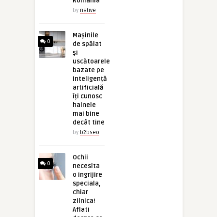
România
by
native
Mașinile
0
de spălat
și
uscătoarele
bazate pe
inteligență
artificială
îți cunosc
hainele
mai bine
decât tine
by
b2bseo
Ochii
0
necesita
o ingrijire
speciala,
chiar
zilnica!
Aflati