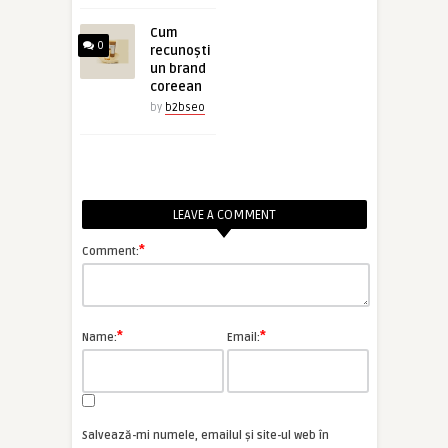
Cum
0
recunoști
un brand
coreean
by
b2bseo
LEAVE A COMMENT
*
Comment:
*
*
Name:
Email:
Salvează-mi numele, emailul și site-ul web în