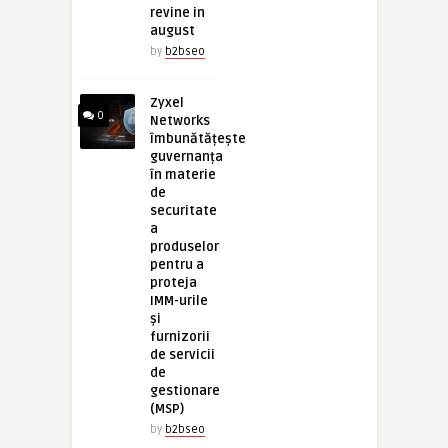
revine in
august
by
b2bseo
Zyxel
0
Networks
îmbunătățește
guvernanța
în materie
de
securitate
a
produselor
pentru a
proteja
IMM-urile
și
furnizorii
de servicii
de
gestionare
(MSP)
by
b2bseo