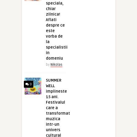
speciala,
chiar
zilnica!
Aflati
despre ce
este
vorba de
la
specialistii
in
domeniu
by
Nikolas
SUMMER
0
WELL
implineste
15 ani.
Festivalul
care a
transformat
muzica
intr-un
univers
cultural