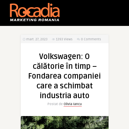
mart. 27, 2023
1393
Views
0 Comments
Volkswagen: O
călătorie în timp –
Fondarea companiei
care a schimbat
industria auto
Postat de
Olivia Iancu