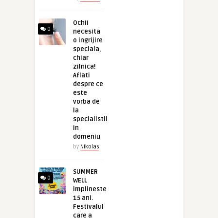
Ochii
0
necesita
o ingrijire
speciala,
chiar
zilnica!
Aflati
despre ce
este
vorba de
la
specialistii
in
domeniu
by
Nikolas
SUMMER
0
WELL
implineste
15 ani.
Festivalul
care a