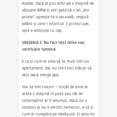
Așadar, dacă ai pus ochii pe o mașină de
vânzare BMW și ești gata să o iei „din
prima”, oprește-te o secundă, respiră
adânc și cere-i istoricul. E primul pas
spre o achiziție cu cap.
GREȘEALA 2: Nu faci test drive sau
verificare tehnică
E ca și cum ai vrea să te muți într-un
apartament, dar nu intri nici măcar să
vezi dacă merge apa.
Hai să fim sinceri – oricât de bine ar
arăta o mașină în poze sau cât de
convingător ar fi anunțul, dacă nu o
conduci și nu o verifici temeinic, e ca și
cum ai cumpăra pe nevăzute. Și asta nu