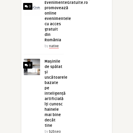
EvenimenteGratuite.ro
0
promovează
online
evenimentele
cu acces
gratuit
din
România
by
native
Mașinile
0
de spălat
și
uscătoarele
bazate
pe
inteligență
artificială
îți cunosc
hainele
mai bine
decât
tine
by
b2bseo