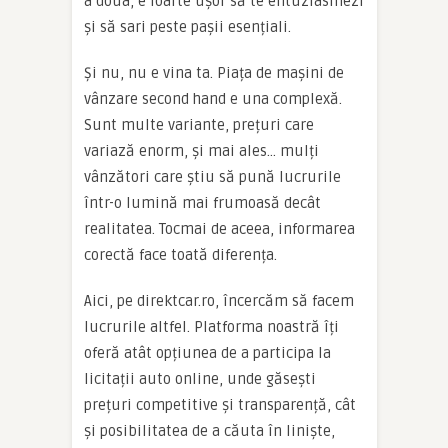
a doua, e foarte ușor să te entuziasmezi
și să sari peste pașii esențiali.
Și nu, nu e vina ta. Piața de mașini de
vânzare second hand e una complexă.
Sunt multe variante, prețuri care
variază enorm, și mai ales… mulți
vânzători care știu să pună lucrurile
într-o lumină mai frumoasă decât
realitatea. Tocmai de aceea, informarea
corectă face toată diferența.
Aici, pe direktcar.ro, încercăm să facem
lucrurile altfel. Platforma noastră îți
oferă atât opțiunea de a participa la
licitații auto online, unde găsești
prețuri competitive și transparență, cât
și posibilitatea de a căuta în liniște,