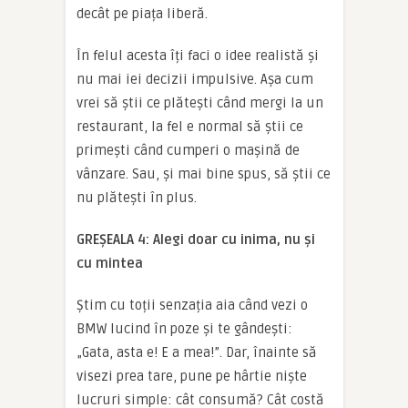
decât pe piața liberă.
În felul acesta îți faci o idee realistă și
nu mai iei decizii impulsive. Așa cum
vrei să știi ce plătești când mergi la un
restaurant, la fel e normal să știi ce
primești când cumperi o mașină de
vânzare. Sau, și mai bine spus, să știi ce
nu plătești în plus.
GREȘEALA 4: Alegi doar cu inima, nu și
cu mintea
Știm cu toții senzația aia când vezi o
BMW lucind în poze și te gândești:
„Gata, asta e! E a mea!”. Dar, înainte să
visezi prea tare, pune pe hârtie niște
lucruri simple: cât consumă? Cât costă