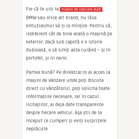
Fie că te uiți la
,
mașini de vânzare Audi
BMW sau orice alt brand, nu lăsa
entuziasmul să-ți ia mințile. Pentru că,
indiferent cât de bine arată o mașină pe
exterior, dacă sub capotă e o istorie
dubioasă, o să simți asta curând – și în
portofel, și în nervi.
Partea bună? Pe direktcar.ro ai acces la
mașini de vânzare unde poți discuta
direct cu vânzătorul, poți solicita toate
informațiile necesare, iar în cazul
licitațiilor, ai deja date transparente
despre fiecare vehicul. Așa știi de la
început ce cumperi și eviți surprizele
neplăcute.