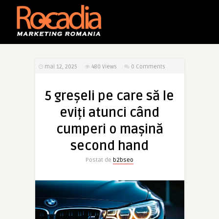
mai 12, 2025
480
Views
0 Comments
5 greșeli pe care să le
eviți atunci când
cumperi o mașină
second hand
Postat de
b2bseo