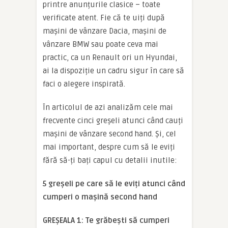
printre anunțurile clasice – toate
verificate atent. Fie că te uiți după
mașini de vânzare Dacia, mașini de
vânzare BMW sau poate ceva mai
practic, ca un Renault ori un Hyundai,
ai la dispoziție un cadru sigur în care să
faci o alegere inspirată.
În articolul de azi analizăm cele mai
frecvente cinci greșeli atunci când cauți
mașini de vânzare second hand. Și, cel
mai important, despre cum să le eviți
fără să-ți bați capul cu detalii inutile:
5 greșeli pe care să le eviți atunci când
cumperi o mașină second hand
GREȘEALA 1: Te grăbești să cumperi