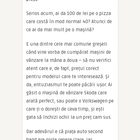
Serios acum, ai da 100 de lei pe o pizza
care costă în mod normal 40? Atunci de
ce ai da mai mult pe o mașină?
E una dintre cele mai comune greșeli
când vine vorba de cumpărat mașini de
vânzare la mâna a doua – să nu verifici
atent care e, de fapt, prețul corect
pentru modelul care te interesează. Și
da, entuziasmul te poate păcăli ușor. Ai
găsit o mașină de vânzare Skoda care
arată perfect, sau poate o Volkswagen pe
care ți-o dorești de ceva timp, și ești
gata să închizi ochii la un preț cam sus.
Dar adevărul e că piața auto second
hand are niște repere clare, iar