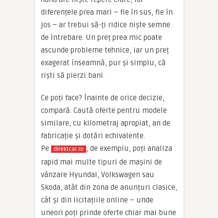
diferențele prea mari – fie în sus, fie în
jos – ar trebui să-ți ridice niște semne
de întrebare. Un preț prea mic poate
ascunde probleme tehnice, iar un preț
exagerat înseamnă, pur și simplu, că
riști să pierzi bani.
Ce poți face? Înainte de orice decizie,
compară. Caută oferte pentru modele
similare, cu kilometraj apropiat, an de
fabricație și dotări echivalente.
Pe
, de exemplu, poți analiza
direktcar.ro
rapid mai multe tipuri de mașini de
vânzare Hyundai, Volkswagen sau
Skoda, atât din zona de anunțuri clasice,
cât și din licitațiile online – unde
uneori poți prinde oferte chiar mai bune