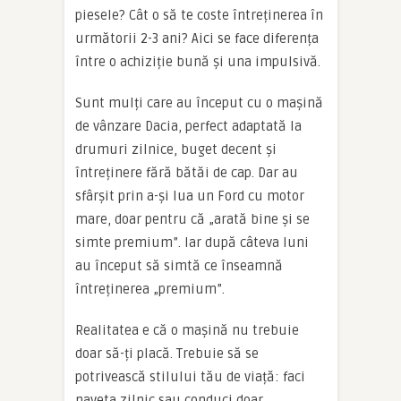
piesele? Cât o să te coste întreținerea în
următorii 2-3 ani? Aici se face diferența
între o achiziție bună și una impulsivă.
Sunt mulți care au început cu o mașină
de vânzare Dacia, perfect adaptată la
drumuri zilnice, buget decent și
întreținere fără bătăi de cap. Dar au
sfârșit prin a-și lua un Ford cu motor
mare, doar pentru că „arată bine și se
simte premium”. Iar după câteva luni
au început să simtă ce înseamnă
întreținerea „premium”.
Realitatea e că o mașină nu trebuie
doar să-ți placă. Trebuie să se
potrivească stilului tău de viață: faci
naveta zilnic sau conduci doar