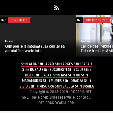
0
COMUNICATE
0
UNCATEGORIZED
Razvan
Succes
Cum poate fi îmbunătățită calitatea
Cât de des trebuie
aerului în orașele inte ...
Tot ce trebuie să știi
Stiri ALBA
Stiri ARAD
Stiri ARGES
Stiri BACAU
Stiri BUZAU
Stiri BUCURESTI
Stiri CLUJ
Stiri
DOLJ
Stiri GALATI
Stiri IASI
Stiri JIU
Stiri
MARAMURES
Stiri MURES
Stiri ORADEA
Stiri
SIBIU
Stiri TIMISOARA
Stiri VALCEA
Stiri BRAILA
....... Copyright © 2018-2019 - ROCADIA NET
SRL. Toate drepturile rezervate. contact:
OFFICE@ROCADIA.COM