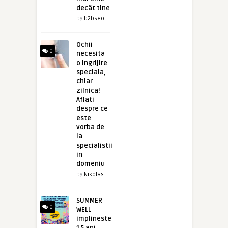
decât tine
by
b2bseo
Ochii
0
necesita
o ingrijire
speciala,
chiar
zilnica!
Aflati
despre ce
este
vorba de
la
specialistii
in
domeniu
by
Nikolas
SUMMER
0
WELL
implineste