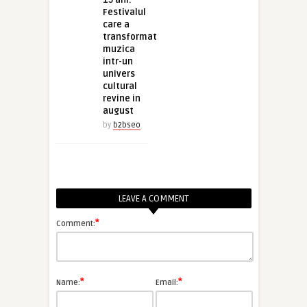
15 ani.
Festivalul
care a
transformat
muzica
intr-un
univers
cultural
revine in
august
by
b2bseo
LEAVE A COMMENT
*
Comment:
*
*
Name:
Email: