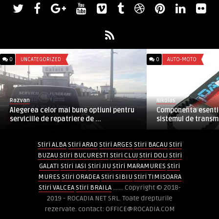
0
UNCATEGORIZED
0
AUTO-MOTO
Razvan
Nikolas
Alegerea celor mai bune optiuni pentru
Componenta esentia
serviciile de repatriere de ...
sistemul de transmis
Stiri ALBA
Stiri ARAD
Stiri ARGES
Stiri BACAU
Stiri
BUZAU
Stiri BUCURESTI
Stiri CLUJ
Stiri DOLJ
Stiri
GALATI
Stiri IASI
Stiri JIU
Stiri MARAMURES
Stiri
MURES
Stiri ORADEA
Stiri SIBIU
Stiri TIMISOARA
Stiri VALCEA
Stiri BRAILA
....... Copyright © 2018-
2019 - ROCADIA NET SRL. Toate drepturile
rezervate. contact: OFFICE@ROCADIA.COM