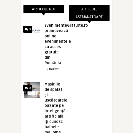
ARTICOLE NOI
ARTICOLE
ASEMANATOARE
EvenimenteGratuite.ro
0
promovează
online
evenimentele
cu acces
gratuit
din
România
by
native
Mașinile
0
de spălat
și
uscătoarele
bazate pe
inteligență
artificială
îți cunosc
hainele
mai bine