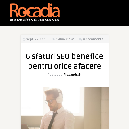
sept. 24, 2019
14806
Views
0 Comments
6 sfaturi SEO benefice
pentru orice afacere
Postat de
AlexandraM