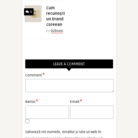
Cum
0
recunoști
un brand
coreean
by
b2bseo
LEAVE A COMMENT
*
Comment:
*
*
Name:
Email:
Salvează-mi numele, emailul și site-ul web în