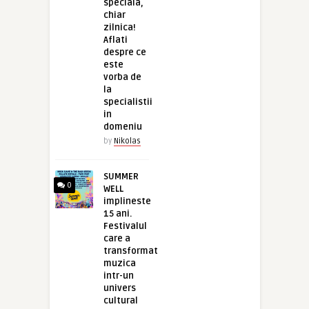
speciala,
chiar
zilnica!
Aflati
despre ce
este
vorba de
la
specialistii
in
domeniu
by
Nikolas
SUMMER
0
WELL
implineste
15 ani.
Festivalul
care a
transformat
muzica
intr-un
univers
cultural