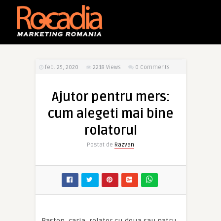
feb. 25, 2020
2218
Views
0 Comments
Ajutor pentru mers:
cum alegeti mai bine
rolatorul
Postat de
Razvan