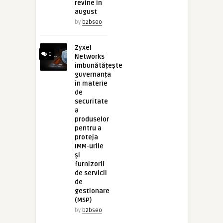
revine in
august
by
b2bseo
Zyxel
0
Networks
îmbunătățește
guvernanța
în materie
de
securitate
a
produselor
pentru a
proteja
IMM-urile
și
furnizorii
de servicii
de
gestionare
(MSP)
by
b2bseo