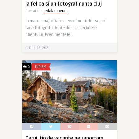
la fel ca si un fotograf nunta cluj
Postat de
pedalampenet
In marea majoritate a evenimentelor se pot
face fotografii, toate doar la cerintele
clientului. Evenimentele ..
feb. 15, 2021
0
TURISM
Carui tip de vacante ne raportam