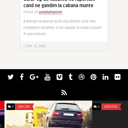
cand ne gandim la cabana munte
Postat de
pedalampenet
A merge la munte este una dintre cele mai
relaxante vacante. O escapada in natura poate
fi una extrem ..
feb. 11, 2021
0
AFACERI
0
LIFESTYLE