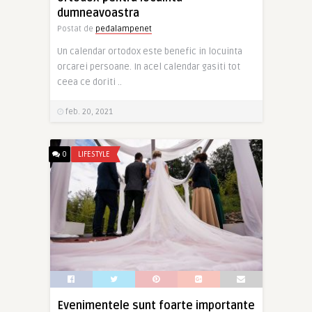
dumneavoastra
Postat de
pedalampenet
Un calendar ortodox este benefic in locuinta
orcarei persoane. In acel calendar gasiti tot
ceea ce doriti ..
feb. 20, 2021
0
LIFESTYLE
Evenimentele sunt foarte importante