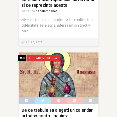
si ce reprezinta acesta
Postat de
pedalampenet
Advertorialul este o impletire intre editorial si
publicitate, bine scris, interesant si atractiv,
care ..
feb. 20, 2021
0
EDUCATIE SI CULTURA
De ce trebuie sa alegeti un calendar
ortodox pentru locuinta