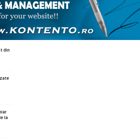
ARTICOLE ASEMANATOARE
t din
azate
hiar
de la