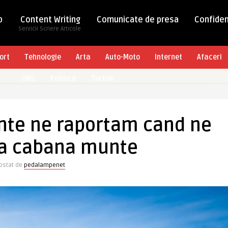
b
Content Writing
Comunicate de presa
Confiden
Servicii Scriere Articole
ort
Tehnologie
Arta
Auto-Moto
Internet
Afaceri
ONG
Politica
Turism
ante ne raportam cand ne
la cabana munte
ostat de
pedalampenet