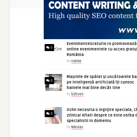
ARTICOLE NOI
EvenimenteGratuite.ro promovează
0
online evenimentele cu acces gratui
România
by
native
Mașinile de spălat și uscătoarele b
0
pe inteligență artificială îți cunosc
hainele mai bine decât tine
by
b2bseo
Ochii necesita o ingrijire speciala, c
0
zilnica! Aflati despre ce este vorba 
specialistii in domeniu
by
Nikolas