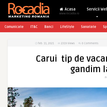
Acasa
Servicii We
www.rocadia.ro
Comunicate
IT&C
Banci
LifeStyle
Sanatate
Sp
feb. 11, 2021
2319
Views
0 Comments
Carui tip de vac
gandim 
P