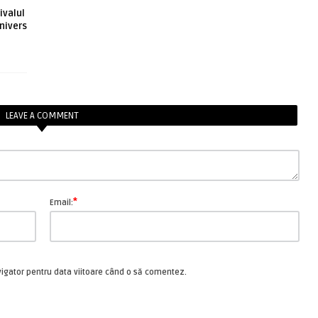
ivalul
nivers
LEAVE A COMMENT
*
Email:
vigator pentru data viitoare când o să comentez.