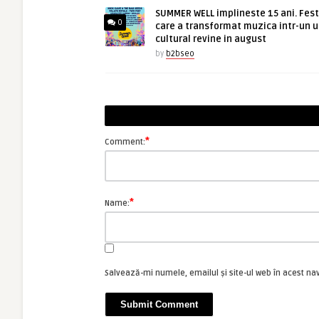
SUMMER WELL implineste 15 ani. Fest
0
care a transformat muzica intr-un u
cultural revine in august
by
b2bseo
*
Comment:
*
Name:
Salvează-mi numele, emailul și site-ul web în acest na