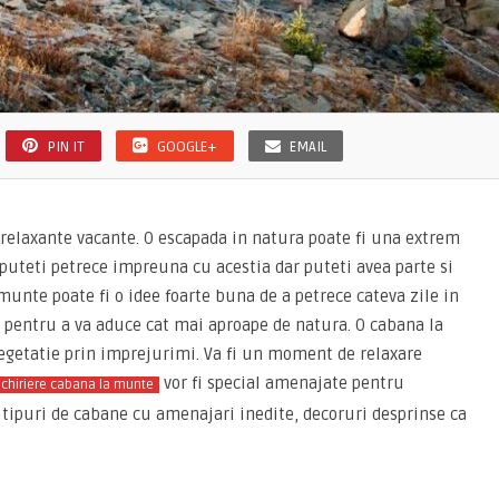
PIN IT
GOOGLE+
EMAIL
relaxante vacante. O escapada in natura poate fi una extrem
puteti petrece impreuna cu acestia dar puteti avea parte si
a munte poate fi o idee foarte buna de a petrece cateva zile in
, pentru a va aduce cat mai aproape de natura. O cabana la
vegetatie prin imprejurimi. Va fi un moment de relaxare
vor fi special amenajate pentru
chiriere cabana la munte
 tipuri de cabane cu amenajari inedite, decoruri desprinse ca