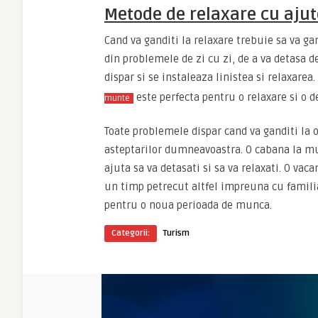
Metode de relaxare cu ajut
Cand va ganditi la relaxare trebuie sa va ga
din problemele de zi cu zi, de a va detasa d
dispar si se instaleaza linistea si relaxare
este perfecta pentru o relaxare si o d
munte
Toate problemele dispar cand va ganditi la 
asteptarilor dumneavoastra. O cabana la mun
ajuta sa va detasati si sa va relaxati. O vac
un timp petrecut altfel impreuna cu familia 
pentru o noua perioada de munca.
Categorii:
Turism