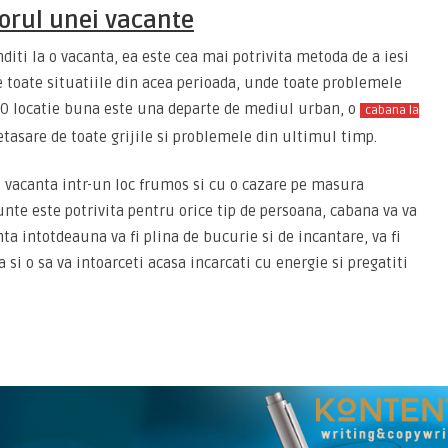
orul unei vacante
nditi la o vacanta, ea este cea mai potrivita metoda de a iesi
e toate situatiile din acea perioada, unde toate problemele
a. O locatie buna este una departe de mediul urban, o
cabana la
etasare de toate grijile si problemele din ultimul timp.
o vacanta intr-un loc frumos si cu o cazare pe masura
te este potrivita pentru orice tip de persoana, cabana va va
anta intotdeauna va fi plina de bucurie si de incantare, va fi
si o sa va intoarceti acasa incarcati cu energie si pregatiti