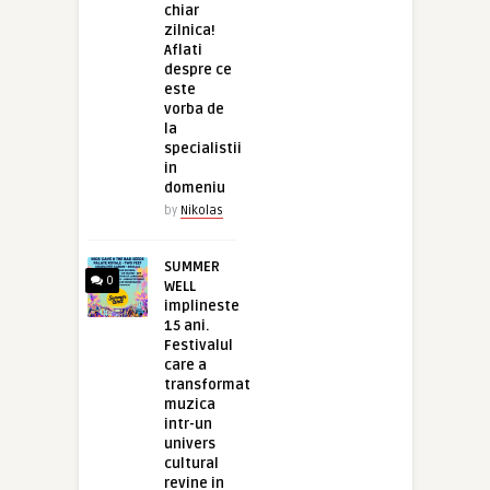
chiar
zilnica!
Aflati
despre ce
este
vorba de
la
specialistii
in
domeniu
by
Nikolas
SUMMER
0
WELL
implineste
15 ani.
Festivalul
care a
transformat
muzica
intr-un
univers
cultural
revine in