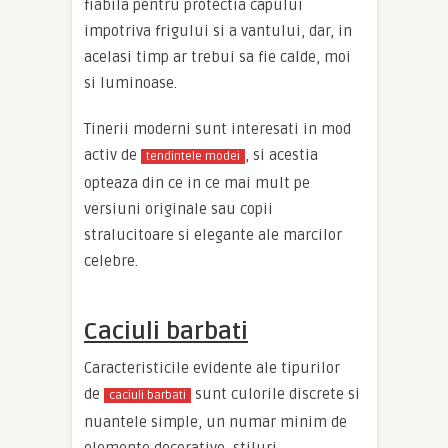
fiabila pentru protectia capului
impotriva frigului si a vantului, dar, in
acelasi timp ar trebui sa fie calde, moi
si luminoase.
Tinerii moderni sunt interesati in mod
activ de
, si acestia
tendintele modei
opteaza din ce in ce mai mult pe
versiuni originale sau copii
stralucitoare si elegante ale marcilor
celebre.
Caciuli barbati
Caracteristicile evidente ale tipurilor
de
sunt culorile discrete si
caciuli barbati
nuantele simple, un numar minim de
elemente decorative, stiluri