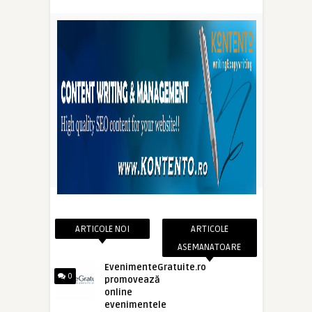
ARTICOLE NOI
ARTICOLE
ASEMANATOARE
EvenimenteGratuite.ro
0
promovează
online
evenimentele