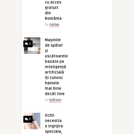
cu acces
gratuit
din
România
by
native
Mașinile
0
de spălat
și
uscătoarele
bazate pe
inteligență
artificială
îți cunosc
hainele
mai bine
decât tine
by
b2bseo
Ochii
0
necesita
o ingrijire
speciala,