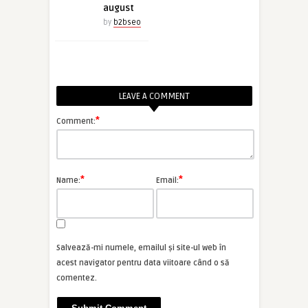
august
by
b2bseo
LEAVE A COMMENT
*
Comment:
*
*
Name:
Email:
Salvează-mi numele, emailul și site-ul web în
acest navigator pentru data viitoare când o să
comentez.