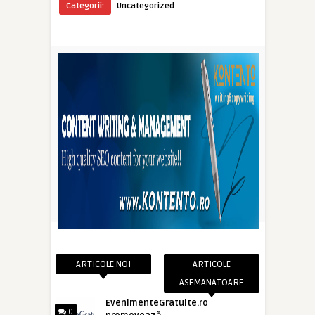
Categorii:
Uncategorized
ARTICOLE NOI
ARTICOLE
ASEMANATOARE
EvenimenteGratuite.ro
0