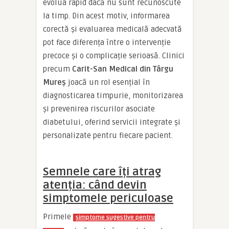
evolua rapid dacă nu sunt recunoscute
la timp. Din acest motiv, informarea
corectă și evaluarea medicală adecvată
pot face diferența între o intervenție
precoce și o complicație serioasă. Clinici
precum
Carit-San Medical din Târgu
Mureș
joacă un rol esențial în
diagnosticarea timpurie, monitorizarea
și prevenirea riscurilor asociate
diabetului, oferind servicii integrate și
personalizate pentru fiecare pacient.
Semnele care îți atrag
atenția: când devin
simptomele periculoase
Primele
simptome sugestive pentru