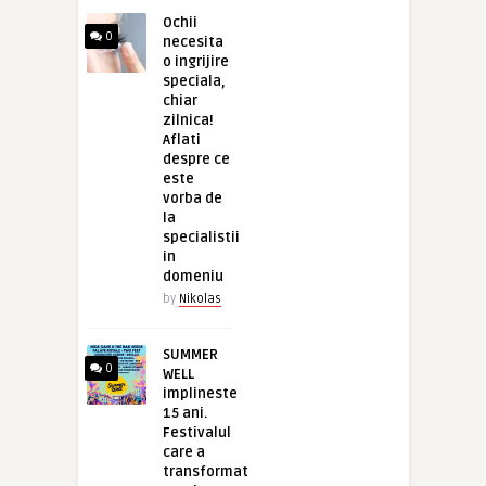
Ochii
0
necesita
o ingrijire
speciala,
chiar
zilnica!
Aflati
despre ce
este
vorba de
la
specialistii
in
domeniu
by
Nikolas
SUMMER
0
WELL
implineste
15 ani.
Festivalul
care a
transformat