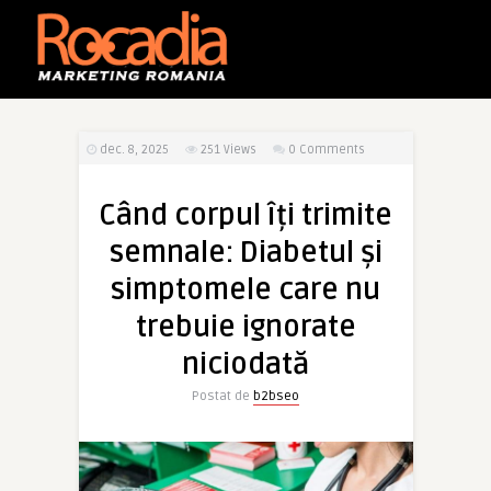
dec. 8, 2025
251
Views
0 Comments
Când corpul îți trimite
semnale: Diabetul și
simptomele care nu
trebuie ignorate
niciodată
Postat de
b2bseo