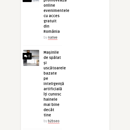
promovează
online
evenimentele
cu acces
gratuit
din
România
by
native
Mașinile
0
de spălat
și
uscătoarele
bazate
pe
inteligență
artificială
îți cunosc
hainele
mai bine
decât
tine
by
b2bseo