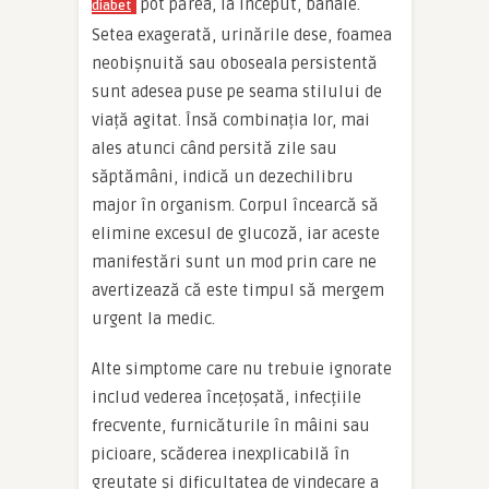
pot părea, la început, banale.
diabet
Setea exagerată, urinările dese, foamea
neobișnuită sau oboseala persistentă
sunt adesea puse pe seama stilului de
viață agitat. Însă combinația lor, mai
ales atunci când persită zile sau
săptămâni, indică un dezechilibru
major în organism. Corpul încearcă să
elimine excesul de glucoză, iar aceste
manifestări sunt un mod prin care ne
avertizează că este timpul să mergem
urgent la medic.
Alte simptome care nu trebuie ignorate
includ vederea încețoșată, infecțiile
frecvente, furnicăturile în mâini sau
picioare, scăderea inexplicabilă în
greutate și dificultatea de vindecare a