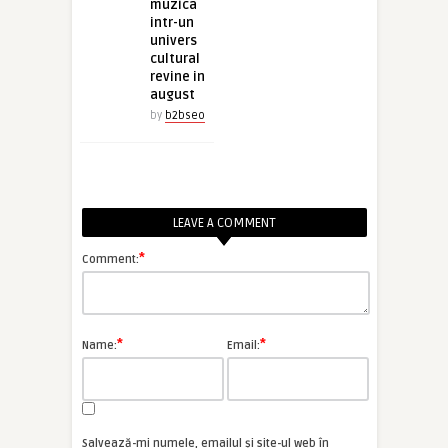
muzica
intr-un
univers
cultural
revine in
august
by
b2bseo
LEAVE A COMMENT
*
Comment:
*
*
Name:
Email:
Salvează-mi numele, emailul și site-ul web în