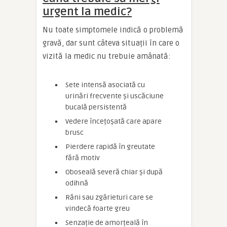
urgent la medic?
Nu toate simptomele indică o problemă
gravă, dar sunt câteva situații în care o
vizită la medic nu trebuie amânată:
Sete intensă asociată cu
urinări frecvente și uscăciune
bucală persistentă
Vedere încețoșată care apare
brusc
Pierdere rapidă în greutate
fără motiv
Oboseală severă chiar și după
odihnă
Răni sau zgârieturi care se
vindecă foarte greu
Senzație de amorțeală în