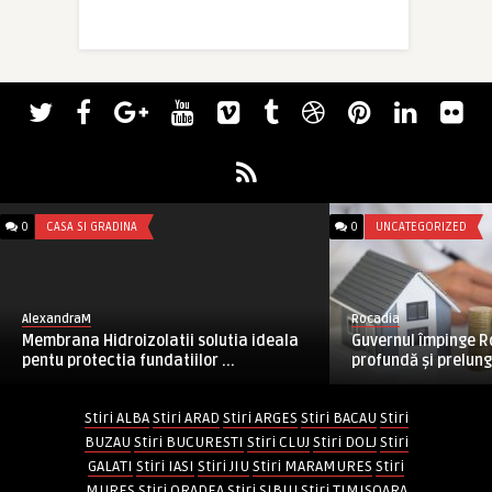
0
CASA SI GRADINA
0
UNCATEGORIZED
AlexandraM
Rocadia
Membrana Hidroizolatii solutia ideala
Guvernul împinge R
pentu protectia fundatiilor ...
profundă și prelungi
Stiri ALBA
Stiri ARAD
Stiri ARGES
Stiri BACAU
Stiri
BUZAU
Stiri BUCURESTI
Stiri CLUJ
Stiri DOLJ
Stiri
GALATI
Stiri IASI
Stiri JIU
Stiri MARAMURES
Stiri
MURES
Stiri ORADEA
Stiri SIBIU
Stiri TIMISOARA