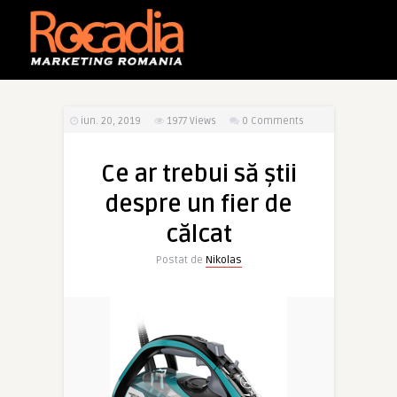
iun. 20, 2019
1977
Views
0 Comments
Ce ar trebui să știi
despre un fier de
călcat
Postat de
Nikolas