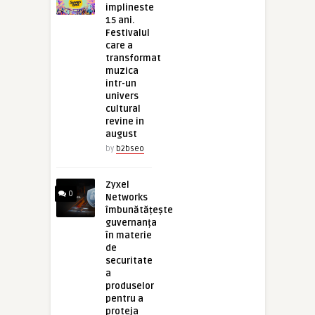
implineste
15 ani.
Festivalul
care a
transformat
muzica
intr-un
univers
cultural
revine in
august
by
b2bseo
Zyxel
0
Networks
îmbunătățește
guvernanța
în materie
de
securitate
a
produselor
pentru a
proteja