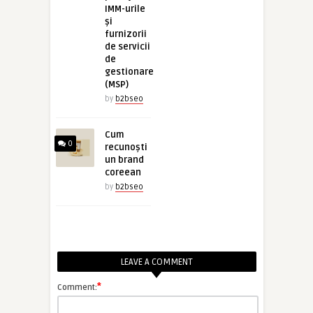
IMM-urile
și
furnizorii
de servicii
de
gestionare
(MSP)
by
b2bseo
Cum
0
recunoști
un brand
coreean
by
b2bseo
LEAVE A COMMENT
*
Comment: