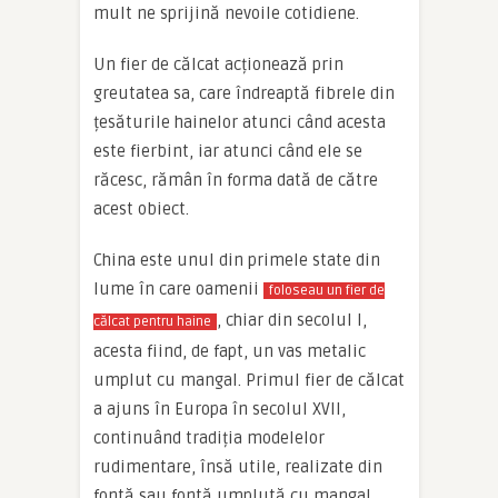
mult ne sprijină nevoile cotidiene.
Un fier de călcat acționează prin
greutatea sa, care îndreaptă fibrele din
țesăturile hainelor atunci când acesta
este fierbint, iar atunci când ele se
răcesc, rămân în forma dată de către
acest obiect.
China este unul din primele state din
lume în care oamenii
foloseau un fier de
, chiar din secolul I,
călcat pentru haine
acesta fiind, de fapt, un vas metalic
umplut cu mangal. Primul fier de călcat
a ajuns în Europa în secolul XVII,
continuând tradiția modelelor
rudimentare, însă utile, realizate din
fontă sau fontă umplută cu mangal.