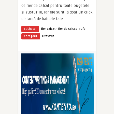
de fier de călcat pentru toate bugetele
și gusturile, iar ele sunt la doar un click
distanță de hainele tale.
·
·
Etichete:
fier calcat
fier de calcat
rufe
Categorii:
LifeStyle