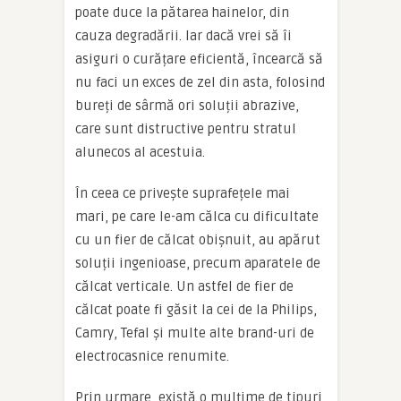
poate duce la pătarea hainelor, din
cauza degradării. Iar dacă vrei să îi
asiguri o curățare eficientă, încearcă să
nu faci un exces de zel din asta, folosind
bureți de sârmă ori soluții abrazive,
care sunt distructive pentru stratul
alunecos al acestuia.
În ceea ce privește suprafețele mai
mari, pe care le-am călca cu dificultate
cu un fier de călcat obișnuit, au apărut
soluții ingenioase, precum aparatele de
călcat verticale. Un astfel de fier de
călcat poate fi găsit la cei de la Philips,
Camry, Tefal și multe alte brand-uri de
electrocasnice renumite.
Prin urmare, există o mulțime de tipuri