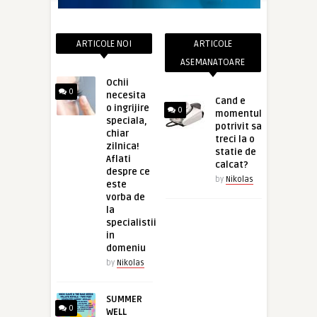
ARTICOLE NOI
ARTICOLE
ASEMANATOARE
Ochii
0
necesita
Cand e
o ingrijire
0
momentul
speciala,
potrivit sa
chiar
treci la o
zilnica!
statie de
Aflati
calcat?
despre ce
by
Nikolas
este
vorba de
la
specialistii
in
domeniu
by
Nikolas
SUMMER
0
WELL