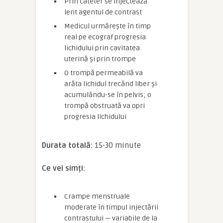
Prin cateter se injectează
lent agentul de contrast
Medicul urmărește în timp
real pe ecograf progresia
lichidului prin cavitatea
uterină și prin trompe
O trompă permeabilă va
arăta lichidul trecând liber și
acumulându-se în pelvis; o
trompă obstruată va opri
progresia lichidului
Durata totală:
15-30 minute
Ce vei simți:
Crampe menstruale
moderate în timpul injectării
contrastului — variabile de la