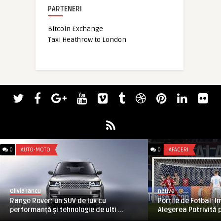
PARTENERI
Bitcoin Exchange
Taxi Heathrow to London
0
AUTO-MOTO
0
AFACERI
Olivia Iancu
native
Range Rover: un SUV de lux cu
Porțile de Fotbal: I
performanță și tehnologie de ulti ...
Alegerea Potrivită p