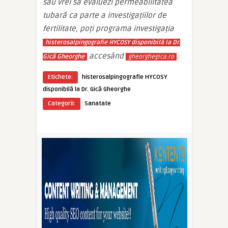
sau vrei să evaluezi permeabilitatea
tubară ca parte a investigațiilor de
fertilitate, poți programa investigația
histerosalpingografie HYCOSY disponibilă la Dr.
accesând
.
Gică Gheorghe
gheorghegica.ro
Etichete:
histerosalpingografie HYCOSY
disponibilă la Dr. Gică Gheorghe
Categorii:
Sanatate