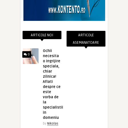
ARTICOLE NOI
ARTICOLE
ASEMANATOARE
Ochii
0
necesita
o ingrijire
speciala,
chiar
zilnica!
Aflati
despre ce
este
vorba de
la
specialistii
in
domeniu
by
Nikolas