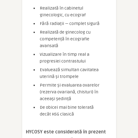
Realizată în cabinetul
ginecologic, cu ecograf
Fără radiații — complet sigură
Realizată de ginecolog cu
competență în ecografie
avansată
Vizualizare în timp real a
progresiei contrastului
Evaluează simultan cavitatea
uterină și trompele
Permite și evaluarea ovarelor
(rezerva ovariană, chisturi) în
aceeași ședință
De obicei mai bine tolerată
decât HSG clasică
HYCOSY este considerată în prezent