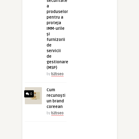
securitate
a
produselor
pentru a
proteja
IMM-urile
și
furnizorii
de
servicii
de
gestionare
(MSP)
by
b2bseo
Cum
0
recunoști
un brand
coreean
by
b2bseo