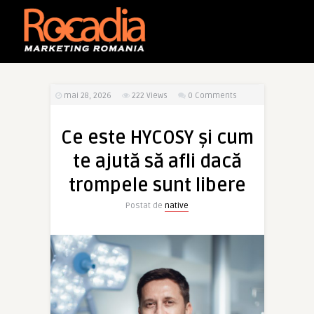
mai 28, 2026
222
Views
0 Comments
Ce este HYCOSY și cum
te ajută să afli dacă
trompele sunt libere
Postat de
native