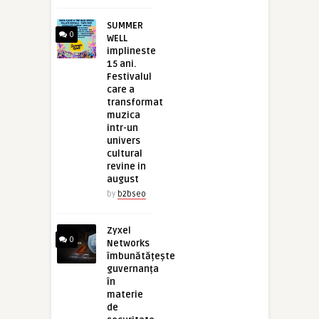
SUMMER
0
WELL
implineste
15 ani.
Festivalul
care a
transformat
muzica
intr-un
univers
cultural
revine in
august
by
b2bseo
Zyxel
0
Networks
îmbunătățește
guvernanța
în
materie
de