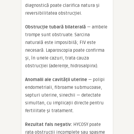
diagnostică poate clarifica natura și
reversibilitatea obstrucției.
Obstrucție tubară bilaterală
— ambele
trompe sunt obstruate. Sarcina
naturală este imposibilă; FIV este
necesară. Laparoscopia poate confirma
și, în unele cazuri, trata cauza
obstrucției (aderențe, hidrosalpinx).
Anomalii ale cavității uterine
— polipi
endometriali, fibroame submucoase,
septuri uterine, sinechii — detectate
simultan, cu implicații directe pentru
fertilitate și tratament.
Rezultat fals negativ:
HYCOSY poate
rata obstrucții incomplete sau spasme