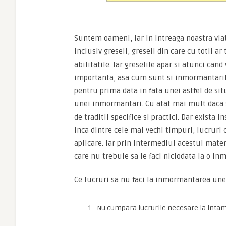
Suntem oameni, iar in intreaga noastra viat
inclusiv greseli, greseli din care cu totii 
abilitatile. Iar greselile apar si atunci c
importanta, asa cum sunt si inmormantarile.
pentru prima data in fata unei astfel de sit
unei inmormantari. Cu atat mai mult daca st
de traditii specifice si practici. Dar exista
inca dintre cele mai vechi timpuri, lucruri 
aplicare. Iar prin intermediul acestui mater
care nu trebuie sa le faci niciodata la o in
Ce lucruri sa nu faci la inmormantarea une
Nu cumpara lucrurile necesare la intam