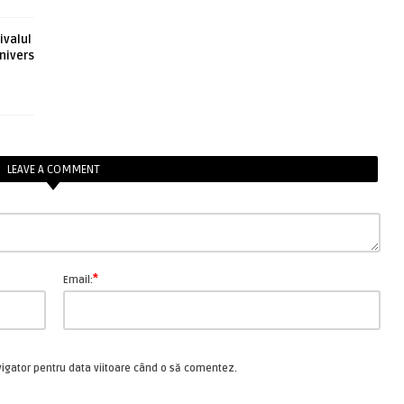
ivalul
nivers
LEAVE A COMMENT
*
Email:
vigator pentru data viitoare când o să comentez.