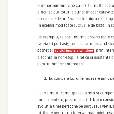
O inmormantare vine cu foarte multe costuri s
dificil sa pui totul la punct in doar cateva
aceea este de preferat sa te informezi timp
in acelasi mod toate lucrurile de baza, in s
De exemplu, te poti informa privind toate c
careia iti poti asigura necesarul privind si
pachet si
, prin inte
servicii funerare complete
disponibila non-stop, la fel ca si asistenta 
pentru inmormantarea ta.
Nu cumpara lucrurile necesare anticipat
Foarte multi comit greseala de a-si cumpara 
inmormantare, precum sicriul. Noi o consid
evolutia unei persoane pe parcursul vietii. 
utilizate pentru un interval mai indelungat,