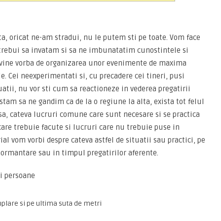
a, oricat ne-am stradui, nu le putem sti pe toate. Vom face
ar trebui sa invatam si sa ne imbunatatim cunostintele si
and vine vorba de organizarea unor evenimente de maxima
 Cei neexperimentati si, cu precadere cei tineri, pusi
uatii, nu vor sti cum sa reactioneze in vederea pregatirii
am sa ne gandim ca de la o regiune la alta, exista tot felul
 insa, cateva lucruri comune care sunt necesare si se practica
care trebuie facute si lucruri care nu trebuie puse in
ial vom vorbi despre cateva astfel de situatii sau practici, pe
mormantare sau in timpul pregatirilor aferente.
i persoane
plare si pe ultima suta de metri