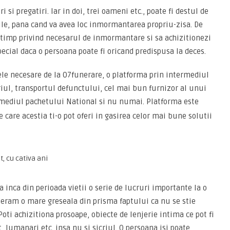
i pregatiri. Iar in doi, trei oameni etc., poate fi destul de
 zile, pana cand va avea loc inmormantarea propriu-zisa. De
 timp privind necesarul de inmormantare si sa achizitionezi
pecial daca o persoana poate fi oricand predispusa la deces.
ele necesare de la 07funerare, o platforma prin intermediul
criul, transportul defunctului, cel mai bun furnizor al unui
rmediul pachetului National si nu numai. Platforma este
pe care acestia ti-o pot oferi in gasirea celor mai bune solutii
, cu cativa ani
inca din perioada vietii o serie de lucruri importante la o
eram o mare greseala din prisma faptului ca nu se stie
Poti achizitiona prosoape, obiecte de lenjerie intima ce pot fi
 lumanari etc. insa nu si sicriul. O persoana isi poate