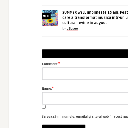
SUMMER WELL implineste 15 ani. Fest
0
care a transformat muzica intr-un u
cultural revine in august
by
b2bseo
*
Comment:
*
Name:
Salvează-mi numele, emailul și site-ul web în acest na