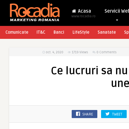
Acasa
Servicii We
www.rocadia.ro
Comunicate
IT&C
Banci
LifeStyle
Sanatate
Sp
oct. 4, 2020
1719
Views
0 Comments
Ce lucruri sa n
une
SHARE
TWEET