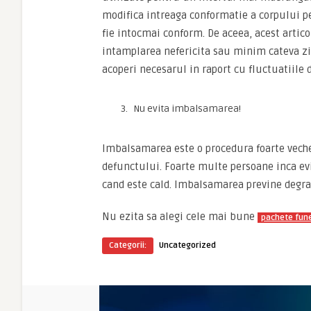
modifica intreaga conformatie a corpului pe 
fie intocmai conform. De aceea, acest artico
intamplarea nefericita sau minim cateva zil
acoperi necesarul in raport cu fluctuatiile d
Nu evita imbalsamarea!
Imbalsamarea este o procedura foarte veche
defunctului. Foarte multe persoane inca evit
cand este cald. Imbalsamarea previne degra
Nu ezita sa alegi cele mai bune
pachete fun
Categorii:
Uncategorized