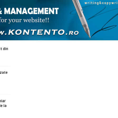
ARTICOLE ASEMANATOARE
t din
azate
hiar
de la