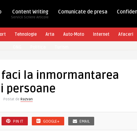
b
Content Writing
Comunicate de presa
Confiden
Servicii Scriere Articole
ort
Tehnologie
Arta
Auto-Moto
Internet
Afaceri
ONG
Politica
Turism
u faci la inmormantarea
i persoane
Postat de
Razvan
PIN IT
GOOGLE+
EMAIL