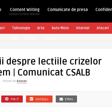
b
Content Writing
Comunicate de presa
Confiden
Servicii Scriere Articole
ort
Tehnologie
Arta
Auto-Moto
Internet
Afaceri
ONG
Politica
Turism
 despre lectiile crizelor
cem | Comunicat CSALB
Postat de
Razvan
PIN IT
GOOGLE+
EMAIL