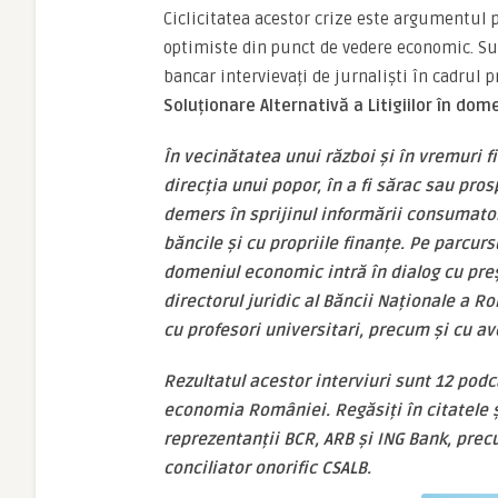
Ciclicitatea acestor crize este argumentul pr
optimiste din punct de vedere economic. Su
bancar intervievați de jurnaliști în cadrul 
Soluționare Alternativă a Litigiilor în do
În vecinătatea unui război și în vremuri f
direcția unui popor, în a fi sărac sau pro
demers în sprijinul informării consumatoril
băncile și cu propriile finanțe. Pe parcurs
domeniul economic intră în dialog cu pre
directorul juridic al Băncii Naționale a 
cu profesori universitari, precum și cu av
Rezultatul acestor interviuri sunt 12 pod
economia României. Regăsiți în citatele ș
reprezentanții BCR, ARB și ING Bank, precu
conciliator onorific CSALB.