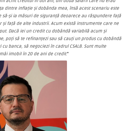
mi achit creditul în doi ani, din două salarii care nu erau
ța dintre inflație și dobânda mea, însă acest scenariu este
ie să-și ia măsuri de siguranță deoarece au răspundere față
 și față de alte industrii.
Acum există instrumente care ne
ceput. Dacă iei un credit cu dobândă variabilă acum și
ne, poți să te refinanțezi sau să cauți un produs cu dobândă
uți cu banca, să negociezi în cadrul CSALB. Sunt multe
mâi imobil în 20 de ani de credit
.
”