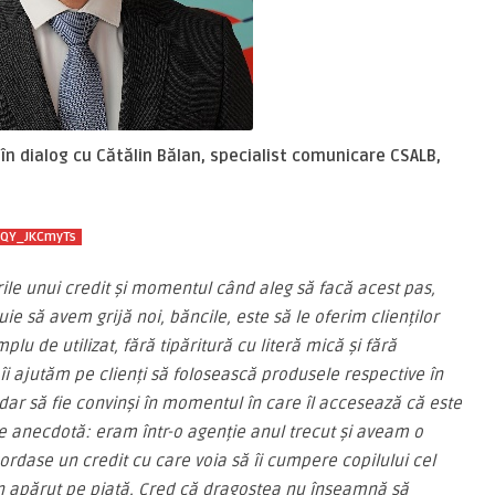
 în dialog cu Cătălin Bălan, specialist comunicare CSALB,
/uQY_JKCmyTs
urile unui credit și momentul când aleg să facă acest pas,
uie să avem grijă noi, băncile, este să le oferim clienților
lu de utilizat, fără tipăritură cu literă mică și fără
 îi ajutăm pe clienți să folosească produsele respective în
r, dar să fie convinși în momentul în care îl accesează că este
e anecdotă: eram într-o agenție anul trecut și aveam o
ordase un credit cu care voia să îi cumpere copilului cel
n apărut pe piață. Cred că dragostea nu înseamnă să