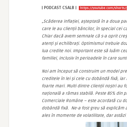
| PODCAST
CSALB |
https://youtube.com/shorts/
„
Scăderea inflației, așteptată în a doua pa
care le au clienții băncilor, în special cei
Chiar dacă avem semnale că s-a oprit creșt
atenți și echilibrați. Optimismul trebuie do
lua credite noi. Important este să luăm cea
familiei, inclusiv în perioadele în care sunt
Noi am început să construim un model prev
creditele în lei și cele cu dobândă fixă, iar
foarte mari. Multi dintre clienții noștri au 
națională a rămas stabilă. Peste 85% din p
Comerciale Române – este acordată cu dob
dobândă fixă. Ne-a fost greu să explicăm 
ales în momente de volatilitate, dar astăz