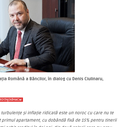
ția Română a Băncilor, în dialog cu Denis Ciulinaru,
/3Ot9g3dHaCw
turbulențe și inflație ridicată este un noroc cu care nu te
at primul apartament, cu dobândă fixă de 15% pentru tinerii