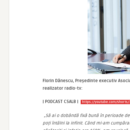
Florin Dănescu, Președinte executiv Asocia
realizator radio-tv:
| PODCAST
CSALB |
https://youtube.com/shorts
„Să ai o dobândă fixă bună în perioade de 
poți întâlni la infinit. Când mi-am cumpăr