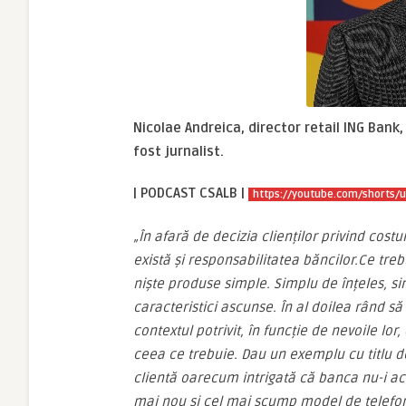
Nicolae Andreica, director retail ING Bank,
fost jurnalist.
| PODCAST
CSALB |
https://youtube.com/shorts
„
În afară de decizia clienților privind cost
există și responsabilitatea băncilor.
Ce treb
niște produse simple. Simplu de înțeles, simp
caracteristici ascunse. În al doilea rând să
contextul potrivit, în funcție de nevoile lo
ceea ce trebuie. Dau un exemplu cu titlu d
clientă oarecum intrigată că banca nu-i ac
mai nou și cel mai scump model de telefo