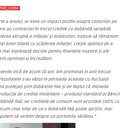
jFGi3_DcKGo
rte a anului, ar avea un impact pozitiv asupra costurilor pe
 care au contractat în trecut credite cu dobândă variabilă.
erea abruptă a inflației și dobânzilor, trebuie să rămânem
zat bine! Odată cu scăderea inflației, crește apetitul de a
 mai înțeleaptă decizie pentru finanțele noastre și ale
em optimiști și încrezători.
entiv încă de acum 10 ani. Am promovat în anii trecuți
 rezultatele s-au văzut în perioada aceasta cu fluctuații
fost protejați prin dobânzile fixe și de faptul că moneda
roducția de credite imobiliare – produsul standard al Băncii
ândă fixă, iar creditele de consum sunt acordate 100% cu
acum ceva timp de ce o dobândă fixă poate sprijini, mai
i putem să vorbim despre un portofoliu sănătos.
”