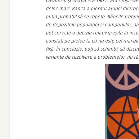
căsătoriți și infația era 160%, am reușit să-
deloc mari. Banca a pierdut atunci diferen
puțin probabil să se repete. Băncile trebu
de depozitele populației și companiilor, dar
pot corecta o decizie relativ greșită la în
constați pe pielea ta că nu este cel mai bi
fixă. În concluzie, poți să schimbi, să disc
variante de rezolvare a problemelor, nu ră