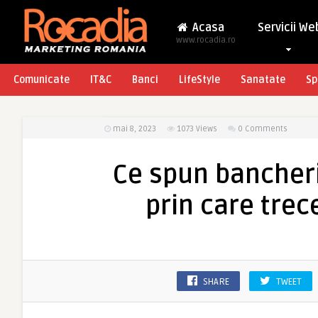
Acasa
Servicii We
www.rocadia.ro
Comunicate
IT&C
Banci
LifeStyle
Sanatate
Sp
mai 8, 2023
1073
Views
0 Comments
Ce spun bancherii
prin care tre
SHARE
TWEET