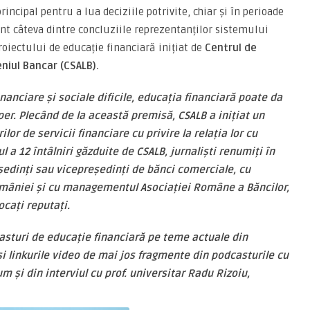
incipal pentru a lua deciziile potrivite, chiar și în perioade
nt câteva dintre concluziile reprezentanților sistemului
proiectului de educație financiară inițiat de
Centrul de
meniul Bancar (CSALB).
inanciare și sociale dificile, educația financiară poate da
sper. Plecând de la această premisă, CSALB a inițiat un
or de servicii financiare cu privire la relația lor cu
ul a 12 întâlniri găzduite de CSALB, jurnaliști renumiți în
ședinți sau vicepreședinți de bănci comerciale, cu
României și cu managementul Asociației Române a Băncilor,
ocați reputați.
casturi de educație financiară pe teme actuale din
i linkurile video de mai jos fragmente din podcasturile cu
m și din interviul cu prof. universitar Radu Rizoiu,