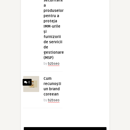
securitate
a
produselor
pentru a
proteja
IMM-urile
și
furnizorii
de servicii
de
gestionare
(MSP)
by
b2bseo
Cum
0
recunoști
un brand
coreean
by
b2bseo