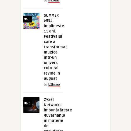
by
Nikolas
SUMMER
0
WELL
implineste
15 ani.
Festivalul
care a
transformat
muzica
intr-un
univers
cultural
revine in
august
by
b2bseo
Zyxel
0
Networks
îmbunătățește
guvernanța
în materie
de