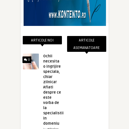
ARTICOLE NOI
ARTICOLE
ASEMANATOARE
Ochii
0
necesita
o ingrijire
speciala,
chiar
zilnica!
Aflati
despre ce
este
vorba de
la
specialistii
in
domeniu