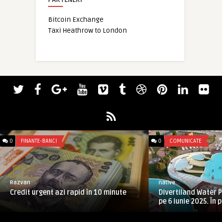
Bitcoin Exchange
Taxi Heathrow to London
0
FINANTE-BANCI
0
COMUNICATE
Razvan
native
Credit urgent azi rapid în 10 minute
Divertiland Water 
pe 6 iunie 2025. În p