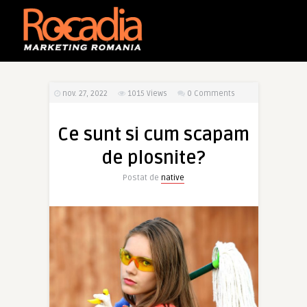
nov. 27, 2022
1015
Views
0 Comments
Ce sunt si cum scapam
de plosnite?
Postat de
native