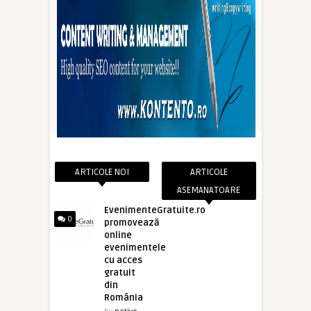
ARTICOLE NOI
ARTICOLE
ASEMANATOARE
EvenimenteGratuite.ro
0
promovează
online
evenimentele
cu acces
gratuit
din
România