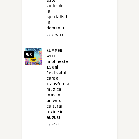
este
vorba de
la
specialistii
in
domeniu
by
Nikolas
SUMMER
0
WELL
implineste
15 ani.
Festivalul
care a
transformat
muzica
intr-un
univers
cultural
revine in
august
by
b2bseo