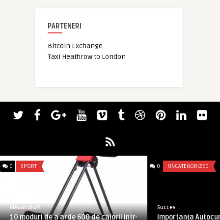
PARTENERI
Bitcoin Exchange
Taxi Heathrow to London
0
SPORT
0
UNCATEGORIZED
AlexandraM
Succes
10 moduri de a arde 600 de calorii intr-
Importanța Autocun