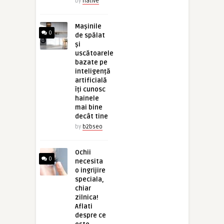
by
native
Mașinile
0
de spălat
și
uscătoarele
bazate pe
inteligență
artificială
îți cunosc
hainele
mai bine
decât tine
by
b2bseo
Ochii
0
necesita
o ingrijire
speciala,
chiar
zilnica!
Aflati
despre ce