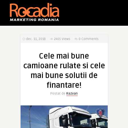
dec. 11, 2018
2455
Views
0 Comments
Cele mai bune
camioane rulate si cele
mai bune solutii de
finantare!
Postat de
Razvan