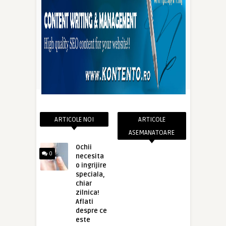
ARTICOLE NOI
ARTICOLE
ASEMANATOARE
Ochii
0
necesita
o ingrijire
speciala,
chiar
zilnica!
Aflati
despre ce
este