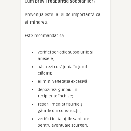
Cum previi reapariția șobolanilor?
Prevenția este la fel de importantă ca
eliminarea.
Este recomandat să:
verifici periodic subsolurile și
anexele;
păstrezi curățenia în jurul
clădirii;
elimini vegetația excesivă;
depozitezi gunoiul în
recipiente închise;
repari imediat fisurile și
găurile din construcții;
verifici instalațiile sanitare
pentru eventuale scurgeri.