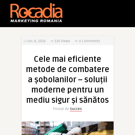
iun. 8, 2026
136
Views
0 Comments
Cele mai eficiente
metode de combatere
a șobolanilor – soluții
moderne pentru un
mediu sigur și sănătos
Postat de
Succes