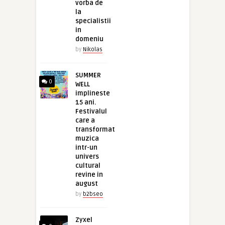
vorba de
la
specialistii
in
domeniu
by
Nikolas
SUMMER
0
WELL
implineste
15 ani.
Festivalul
care a
transformat
muzica
intr-un
univers
cultural
revine in
august
by
b2bseo
Zyxel