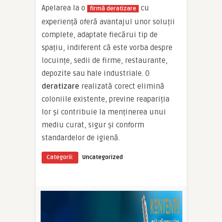
Apelarea la o
cu
firmă deratizare
experiență oferă avantajul unor soluții
complete, adaptate fiecărui tip de
spațiu, indiferent că este vorba despre
locuințe, sedii de firme, restaurante,
depozite sau hale industriale. O
deratizare
realizată corect elimină
coloniile existente, previne reapariția
lor și contribuie la menținerea unui
mediu curat, sigur și conform
standardelor de igienă.
Categorii:
Uncategorized