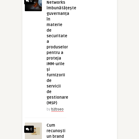
0
Networks
îmbunătățește
guvernanța
în
materie
de
securitate
a
produselor
pentru a
proteja
IMM-urile
și
furnizorii
de
servicii
de
gestionare
(MSP)
by
b2bseo
Cum
0
recunoști
un brand