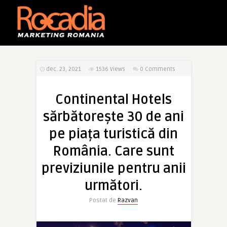
dec. 23, 2021
1536
Views
0 Comments
Continental Hotels
sărbătorește 30 de ani
pe piața turistică din
România. Care sunt
previziunile pentru anii
următori.
Postat de
Razvan