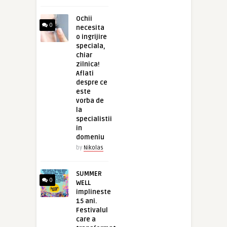
Ochii
0
necesita
o ingrijire
speciala,
chiar
zilnica!
Aflati
despre ce
este
vorba de
la
specialistii
in
domeniu
by
Nikolas
SUMMER
0
WELL
implineste
15 ani.
Festivalul
care a