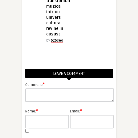
transformat
muzica
intr-un
univers
cultural
revine in
august
by
b2bseo
LEAVE A COMMENT
*
Comment:
*
*
Name:
Email: