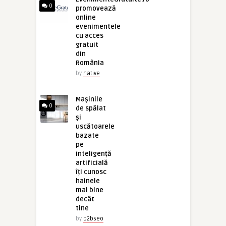
0
promovează
online
evenimentele
cu acces
gratuit
din
România
by
native
Mașinile
0
de spălat
și
uscătoarele
bazate
pe
inteligență
artificială
îți cunosc
hainele
mai bine
decât
tine
by
b2bseo