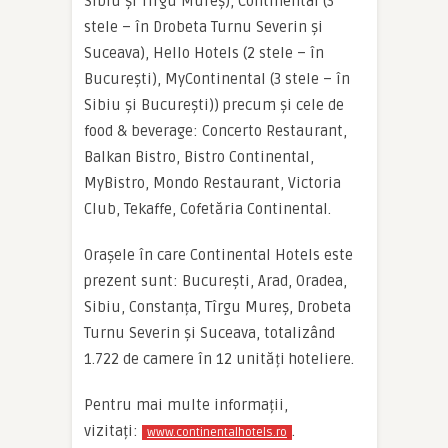
Sibiu și Tîrgu Mureș), Continental (3
stele – în Drobeta Turnu Severin și
Suceava), Hello Hotels (2 stele – în
București), MyContinental (3 stele – în
Sibiu și București)) precum și cele de
food & beverage: Concerto Restaurant,
Balkan Bistro, Bistro Continental,
MyBistro, Mondo Restaurant, Victoria
Club, Tekaffe, Cofetăria Continental.
Orașele în care Continental Hotels este
prezent sunt: București, Arad, Oradea,
Sibiu, Constanța, Tîrgu Mureș, Drobeta
Turnu Severin și Suceava, totalizând
1.722 de camere în 12 unități hoteliere.
Pentru mai multe informații,
vizitați:
.
www.continentalhotels.ro