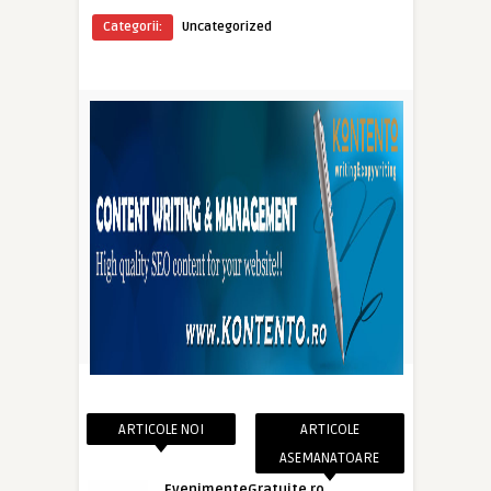
Categorii:
Uncategorized
ARTICOLE NOI
ARTICOLE
ASEMANATOARE
EvenimenteGratuite.ro