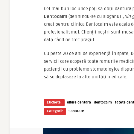
Cel mai bun loc unde poți să obții dantura 
Dentocalm
(definindu-se cu sloganul „
Din g
creat pentru clinica Dentocalm este acela d
profesionalismul. Clienții noștri sunt musaf
dată când ne trec pragul.
Cu peste 20 de ani de experiență în spate, D
servicii care acoperă toate ramurile medicin
pacienții cu probleme stomatologice dispun 
să se deplaseze la alte unități medicale.
·
·
Etichete:
albire dentara
dentocalm
fatete den
Categorii:
Sanatate