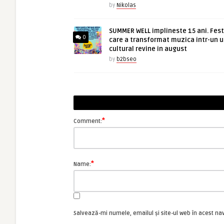
by
Nikolas
SUMMER WELL implineste 15 ani. Fest
0
care a transformat muzica intr-un u
cultural revine in august
by
b2bseo
*
Comment:
*
Name:
Salvează-mi numele, emailul și site-ul web în acest na