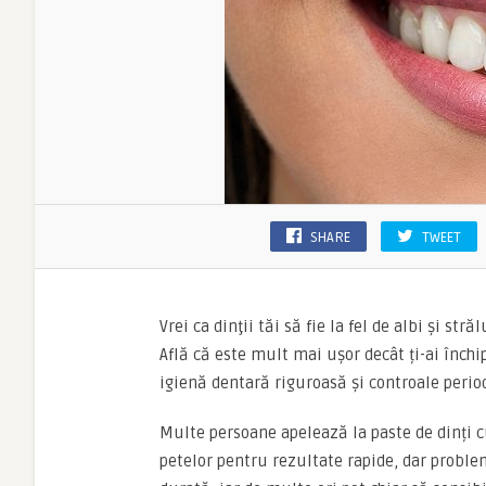
SHARE
TWEET
Vrei ca dinţii tăi să fie la fel de albi şi s
Află că este mult mai ușor decât ți-ai înch
igienă dentară riguroasă și controale perio
Multe persoane apelează la paste de dinți 
petelor pentru rezultate rapide, dar proble