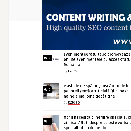
ARTICOLE NOI
EvenimenteGratuite.ro promovează
0
online evenimentele cu acces gratui
România
by
native
Mașinile de spălat și uscătoarele b
0
pe inteligență artificială îți cunosc
hainele mai bine decât tine
by
b2bseo
Ochii necesita o ingrijire speciala, c
0
zilnica! Aflati despre ce este vorba 
specialistii in domeniu