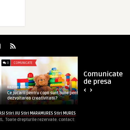
0
COMUNICATE
0
COMUNICATE
Comunicate
de presa
Razvan Nemesu
Razvan
Ce jucarii pentru copii sunt bune pentru
Noi reglementări pr
dezvoltarea creativitatii?
telecomunicații în
ASI
Stiri JIU
Stiri MARAMURES
Stiri MURES
RL. Toate drepturile rezervate. contact: