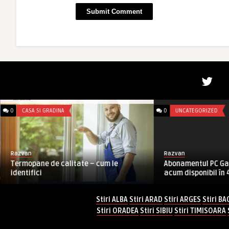
0
CASA SI GRADINA
0
UNCATEGORIZED
Razvan
Razvan
Termopane de calitate – cum le
Abonamentul PC Ga
identifici
acum disponibil în 4
Stiri ALBA
Stiri ARAD
Stiri ARGES
Stiri BA
Stiri ORADEA
Stiri SIBIU
Stiri TIMISOARA