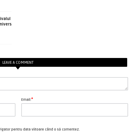
ivalul
nivers
LEAVE A COMMENT
*
Email:
vigator pentru data viitoare când o să comentez.