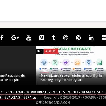
0
AFACERI
native
me Pass este de
Maximizarea rezultatelor afacerii prin
0 de noi țări
strategii digitale integrate
CAU
Stiri BUZAU
Stiri BUCURESTI
Stiri CLUJ
Stiri DOLJ
Stiri GALATI
Stiri I
Stiri VALCEA
Stiri BRAILA
....... Copyright © 2018-2019 - ROCADIA NET S
OFFICE@ROCADIA.COM