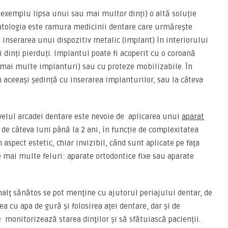
 exemplu lipsa unui sau mai multor dinți) o altă soluție
ntologia este ramura medicinii dentare care urmărește
n inserarea unui dispozitiv metalic (implant) în interiorului
 dinți pierduți. Implantul poate fi acoperit cu o coroană
 mai multe implanturi) sau cu proteze mobilizabile. În
în aceeași ședință cu inserarea implanturilor, sau la câteva
nivelul arcadei dentare este nevoie de aplicarea unui
aparat
de câteva luni până la 2 ani, în funcție de complexitatea
aspect estetic, chiar invizibil, când sunt aplicate pe faţa
e mai multe feluri: aparate ortodontice fixe sau aparate
alţ sănătos se pot menţine cu ajutorul periajului dentar, de
ea cu apa de gură şi folosirea aţei dentare, dar şi de
 monitorizează starea dinţilor și să sfătuiască pacienții.