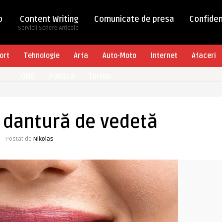
b
Content Writing
Comunicate de presa
Confiden
Servicii Scriere Articole
ort
Tehnologie
Arta
Auto-Moto
Internet
Afaceri
ONG
Politica
Turism
 dantură de vedetă
Postat de
Nikolas