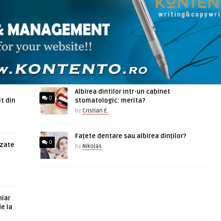
ARTICOLE ASEMANATOARE
Albirea dintilor intr-un cabinet
0
t din
stomatologic: merita?
by
Cristian E.
Fațete dentare sau albirea dinților?
0
azate
by
Nikolas
hiar
de la