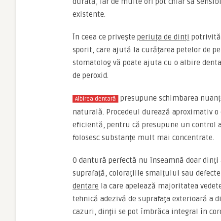
durată, iar de multe ori pot chiar să sensi
existente.
În ceea ce privește
periuța de dinți
potrivită
sporit, care ajută la curăţarea petelor de 
stomatolog vă poate ajuta cu o albire denta
de peroxid.
presupune schimbarea nuanței
Albirea dentară
naturală. Procedeul durează aproximativ o o
eficientă, pentru că presupune un control al
folosesc substanțe mult mai concentrate.
O dantură perfectă nu înseamnă doar dinţi a
suprafaţă, coloraţiile smalţului sau defecte
dentare
la care apelează majoritatea vedetel
tehnică adezivă de suprafaţa exterioară a di
cazuri, dinţii se pot îmbrăca integral în co