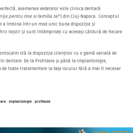
perfectă, asemenea vedetelor este clinica dentară
rija pentru tine si familia ta!
”) din Cluj-Napoca. Conceptul
e a îmbina într-un mod unic buna dispoziție și
irii noștri și sunt întâmpinați cu aceeași căldură de fiecare
entocalm stă la dispoziția clienților cu o gamă variată de
ii dentare. De la Profilaxie și până la Implantologie,
de toate tratamentele la fața locului fără a mai fi necesar
·
·
tare
implantologie
profilaxie