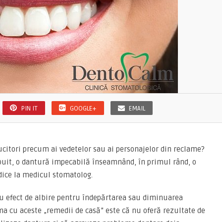
PIN IT
GOOGLE+
EMAIL
trălucitori precum ai vedetelor sau ai personajelor din reclame?
ipuit, o dantură impecabilă înseamnând, în primul rând, o
dice la medicul stomatolog.
cu efect de albire pentru îndepărtarea sau diminuarea
ma cu aceste „remedii de casă” este că nu oferă rezultate de