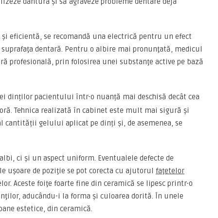
bilizeze dantura și să agraveze probleme dentare deja
 și eficientă, se recomandă una electrică pentru un efect
pe suprafaţa dentară. Pentru o albire mai pronunţată, medicul
ră profesională, prin folosirea unei substanţe active pe bază
 dinților pacientului într-o nuanță mai deschisă decât cea
ră. Tehnica realizată în cabinet este mult mai sigură și
 cantității gelului aplicat pe dinți și, de asemenea, se
lbi, ci şi un aspect uniform. Eventualele defecte de
le uşoare de poziţie se pot corecta cu ajutorul
faţetelor
or. Aceste foiţe foarte fine din ceramică se lipesc printr-o
nţilor, aducându-i la forma şi culoarea dorită. În unele
roane estetice, din ceramică.