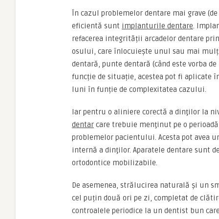
În cazul problemelor dentare mai grave (de
eficientă sunt
implanturile dentare
. Impla
refacerea integrității arcadelor dentare pri
osului, care înlocuiește unul sau mai mulți
dentară, punte dentară (când este vorba de
funcție de situație, acestea pot fi aplicate 
luni în funție de complexitatea cazului.
Iar pentru o aliniere corectă a dinţilor la 
dentar
care trebuie menţinut pe o perioadă 
problemelor pacientului. Acesta pot avea un 
internă a dinţilor. Aparatele dentare sunt d
ortodontice mobilizabile.
De asemenea, strălucirea naturală şi un sm
cel puțin două ori pe zi, completat de clătir
controalele periodice la un dentist bun care