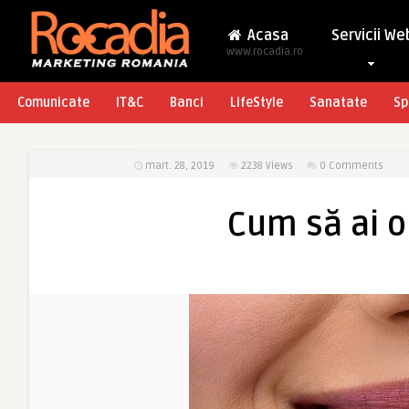
Acasa
Servicii We
www.rocadia.ro
Comunicate
IT&C
Banci
LifeStyle
Sanatate
Sp
mart. 28, 2019
2238
Views
0 Comments
Cum să ai o