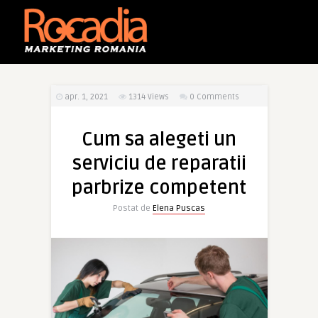
apr. 1, 2021
1314
Views
0 Comments
Cum sa alegeti un
serviciu de reparatii
parbrize competent
Postat de
Elena Puscas