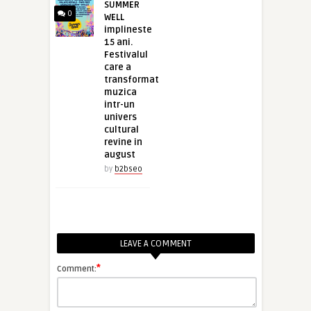
SUMMER
0
WELL
implineste
15 ani.
Festivalul
care a
transformat
muzica
intr-un
univers
cultural
revine in
august
by
b2bseo
LEAVE A COMMENT
*
Comment: