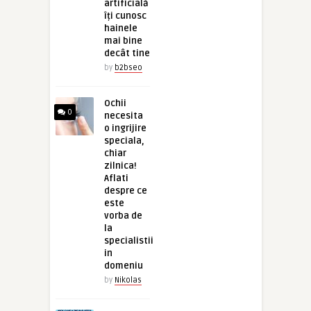
artificială
îți cunosc
hainele
mai bine
decât tine
by
b2bseo
Ochii
0
necesita
o ingrijire
speciala,
chiar
zilnica!
Aflati
despre ce
este
vorba de
la
specialistii
in
domeniu
by
Nikolas