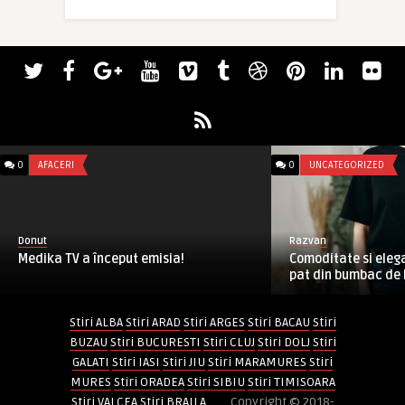
0
AFACERI
0
UNCATEGORIZED
Donut
Razvan
Medika TV a început emisia!
Comoditate si elega
pat din bumbac de l
Stiri ALBA
Stiri ARAD
Stiri ARGES
Stiri BACAU
Stiri
BUZAU
Stiri BUCURESTI
Stiri CLUJ
Stiri DOLJ
Stiri
GALATI
Stiri IASI
Stiri JIU
Stiri MARAMURES
Stiri
MURES
Stiri ORADEA
Stiri SIBIU
Stiri TIMISOARA
Stiri VALCEA
Stiri BRAILA
....... Copyright © 2018-