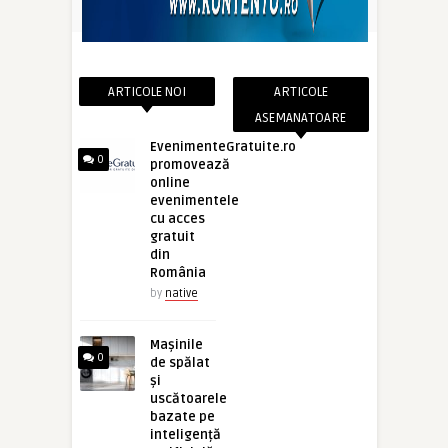
ARTICOLE NOI
ARTICOLE
ASEMANATOARE
EvenimenteGratuite.ro
0
promovează
online
evenimentele
cu acces
gratuit
din
România
by
native
Mașinile
0
de spălat
și
uscătoarele
bazate pe
inteligență