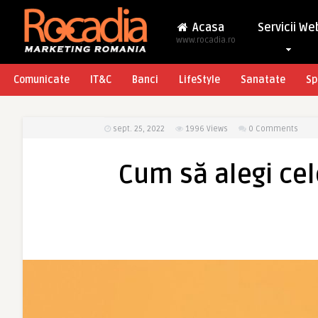
Acasa
Servicii We
www.rocadia.ro
Comunicate
IT&C
Banci
LifeStyle
Sanatate
Sp
sept. 25, 2022
1996
Views
0 Comments
Cum să alegi cel