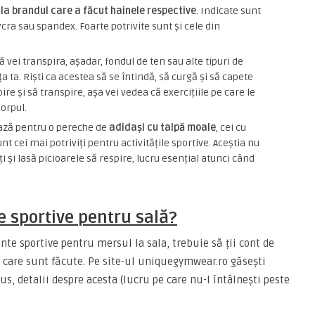
u la brandul care a făcut hainele respective
. Indicate sunt
ycra sau spandex. Foarte potrivite sunt și cele din
ă vei transpira, așadar, fondul de ten sau alte tipuri de
a ta. Riști ca acestea să se întindă, să curgă și să capete
ire și să transpire, așa vei vedea că exercițiile pe care le
corpul.
ează pentru o pereche de
adidași cu talpă moale
, cei cu
t cei mai potriviți pentru activitățile sportive. Aceștia nu
ți și lasă picioarele să respire, lucru esențial atunci când
 sportive pentru sală?
te sportive pentru mersul la sala, trebuie să ții cont de
n care sunt făcute. Pe site-ul uniquegymwear.ro găsești
dus, detalii despre acesta (lucru pe care nu-l întâlnești peste