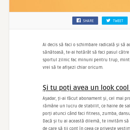
SHARE
TWEET
Ai decis să faci o schimbare radicală și să a
sănătoasă, te-ai hotărât să faci pasul cătr
sportul zilnic fac minuni pentru trup, minte
vrei să te afișezi chiar oricum.
Și tu poți avea un look cool
Așadar, ți-ai făcut abonament și, cel mai p
rămâne un lucru de stabilit, ce haine de sal
porți atunci când faci fitness, zumba, dansu
Dacă și tu ai această dilemă, te invităm să 
de care să ții cont în ceea ce privește vest