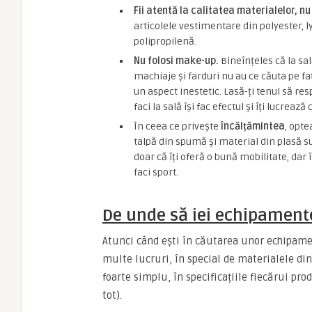
Fii atentă la calitatea materialelor, n
articolele vestimentare din polyester, l
polipropilenă.
Nu folosi make-up.
Bineînțeles că la sal
machiaje și farduri nu au ce căuta pe faț
un aspect inestetic. Lasă-ți tenul să resp
faci la sală își fac efectul și îți lucrează 
În ceea ce privește
încălțămintea
, opt
talpă din spumă și material din plasă sun
doar că îți oferă o bună mobilitate, dar î
faci sport.
De unde să iei echipamente
Atunci când ești în căutarea unor echipamen
multe lucruri, în special de materialele di
foarte simplu, în specificațiile fiecărui pro
tot).