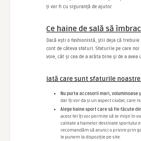
ți vor fi cu siguranță de ajutor.
Ce haine de sală să îmbrac
Dacă ești o fashionistă, știi deja că trebuie s
cont de câteva sfaturi. Sfaturile pe care noi 
voie, cât și cea de a arăta bine și de a avea 
Iată care sunt sfaturile noastre
Nu purta accesorii mari, voluminoase 
dar îți vor da și un aspect ciudat, care nu
Alege haine sport care să fie făcute din
acest fel îți vor permite să te miști în v
calitate a hainelor destinate sportului e
recomandăm să arunci o privire prin g
le punem la dispoziție pe site.