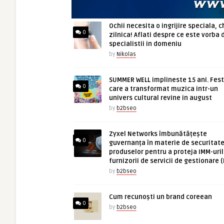
Ochii necesita o ingrijire speciala, c
0
zilnica! Aflati despre ce este vorba 
specialistii in domeniu
by
Nikolas
SUMMER WELL implineste 15 ani. Fest
0
care a transformat muzica intr-un
univers cultural revine in august
by
b2bseo
Zyxel Networks îmbunătățește
0
guvernanța în materie de securitate
produselor pentru a proteja IMM-uril
furnizorii de servicii de gestionare 
by
b2bseo
Cum recunoști un brand coreean
0
by
b2bseo