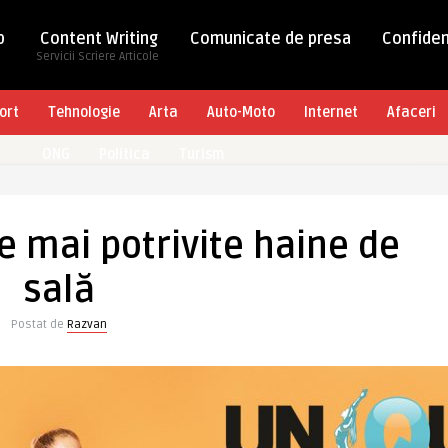
b
Content Writing
Comunicate de presa
Confiden
Servicii Scriere Articole
ort
Tehnologie
Arta
Auto-Moto
Internet
Afaceri
ONG
Politica
Turism
e mai potrivite haine de
sală
Postat de
Razvan