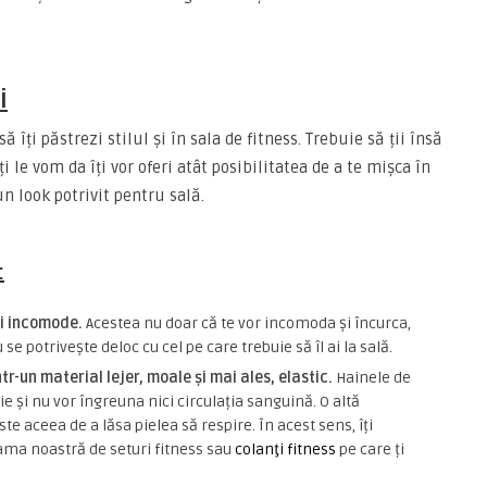
i
ă îți păstrezi stilul și în sala de fitness. Trebuie să ții însă
ți le vom da îți vor oferi atât posibilitatea de a te mișca în
un look potrivit pentru sală.
:
și incomode.
Acestea nu doar că te vor incomoda și încurca,
 se potrivește deloc cu cel pe care trebuie să îl ai la sală.
tr-un material lejer, moale și mai ales, elastic.
Hainele de
oie și nu vor îngreuna nici circulația sanguină. O altă
ste aceea de a lăsa pielea să respire. În acest sens, îți
ama noastră de seturi fitness sau
colanţi fitness
pe care ți