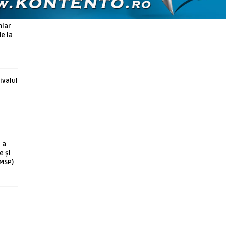
hiar
de la
ivalul
 a
e și
(MSP)