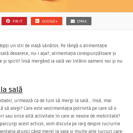
PIN IT
GOOGLE+
EMAIL
dopți un stil de viață sănătos. Pe lângă o alimentație
e sală deoarece, nu-i așa?, alimentația corespunzătoare și
 și spirit! Însă mergând la sală vei întâlni oameni noi și nu
 la sală
robabil, urmează ca de luni să mergi la sală… însă, mai
ă să alegi? Care este vestimentația potrivită pe care să o
ri sau orice altă activitate în care ai nevoie de mobilitate?
parcurgi acest articol, vom discuta pe larg despre lucrurile
imentația atunci când mergi la sala și multe alte lucruri care-