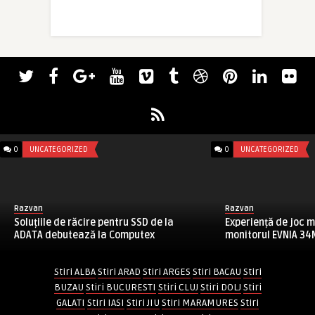
0
UNCATEGORIZED
0
UNCATEGORIZED
Razvan
Razvan
Soluțiile de răcire pentru SSD de la
Experiență de joc 
ADATA debutează la Computex
monitorul EVNIA 3
Stiri ALBA
Stiri ARAD
Stiri ARGES
Stiri BACAU
Stiri
BUZAU
Stiri BUCURESTI
Stiri CLUJ
Stiri DOLJ
Stiri
GALATI
Stiri IASI
Stiri JIU
Stiri MARAMURES
Stiri