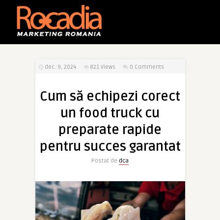
dec. 9, 2024
821
Views
0 Comments
Cum să echipezi corect
un food truck cu
preparate rapide
pentru succes garantat
Postat de
dca