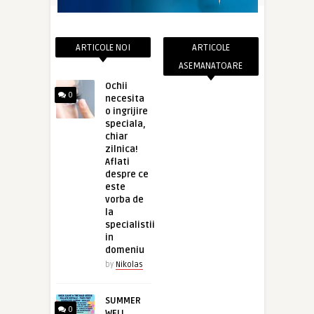
ARTICOLE NOI
ARTICOLE
ASEMANATOARE
Ochii
0
necesita
o ingrijire
speciala,
chiar
zilnica!
Aflati
despre ce
este
vorba de
la
specialistii
in
domeniu
by
Nikolas
SUMMER
0
WELL