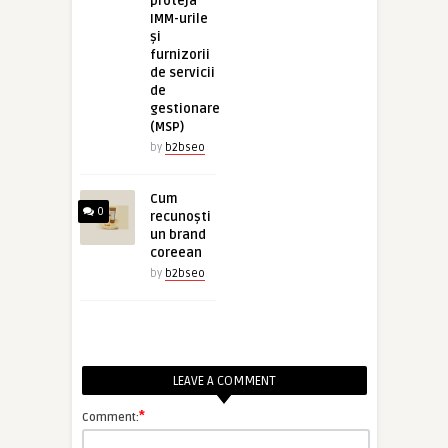
proteja
IMM-urile
și
furnizorii
de servicii
de
gestionare
(MSP)
by
b2bseo
Cum
0
recunoști
un brand
coreean
by
b2bseo
LEAVE A COMMENT
*
Comment: