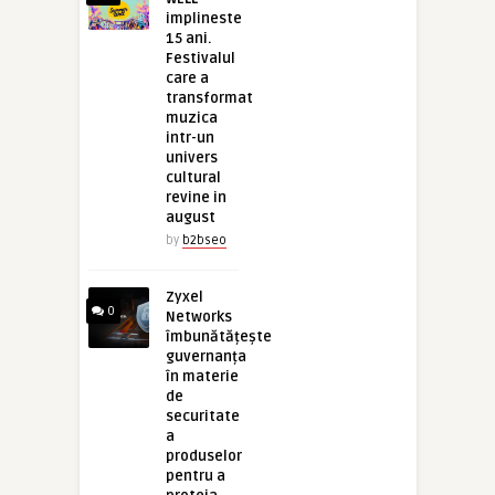
implineste
15 ani.
Festivalul
care a
transformat
muzica
intr-un
univers
cultural
revine in
august
by
b2bseo
Zyxel
0
Networks
îmbunătățește
guvernanța
în materie
de
securitate
a
produselor
pentru a