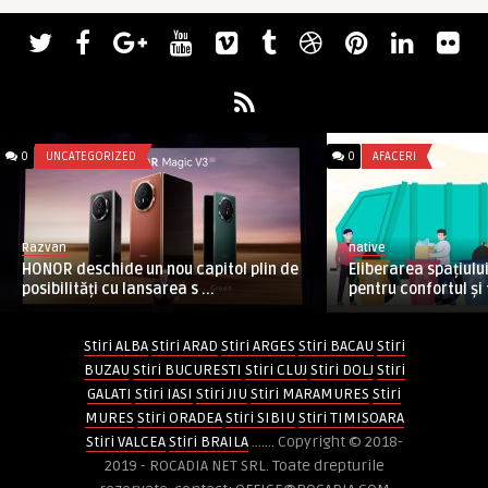
0
UNCATEGORIZED
0
AFACERI
Razvan
native
HONOR deschide un nou capitol plin de
Eliberarea spațiului
posibilități cu lansarea s ...
pentru confortul și 
Stiri ALBA
Stiri ARAD
Stiri ARGES
Stiri BACAU
Stiri
BUZAU
Stiri BUCURESTI
Stiri CLUJ
Stiri DOLJ
Stiri
GALATI
Stiri IASI
Stiri JIU
Stiri MARAMURES
Stiri
MURES
Stiri ORADEA
Stiri SIBIU
Stiri TIMISOARA
Stiri VALCEA
Stiri BRAILA
....... Copyright © 2018-
2019 - ROCADIA NET SRL. Toate drepturile