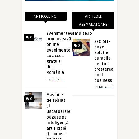
ARTICOLE NOI
ARTICOLE
ASEMANATOARE
EvenimenteGratuite.ro
0
promovează
SEO off-
online
0
page,
evenimentele
solutie
cu acces
durabila
gratuit
pentru
din
cresterea
România
unui
by
native
business
by
Rocadia
Mașinile
0
de spălat
și
uscătoarele
bazate pe
inteligență
artificială
îți cunosc