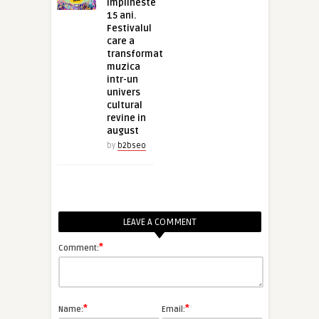
implineste
15 ani.
Festivalul
care a
transformat
muzica
intr-un
univers
cultural
revine in
august
by
b2bseo
LEAVE A COMMENT
*
Comment:
*
*
Name:
Email: