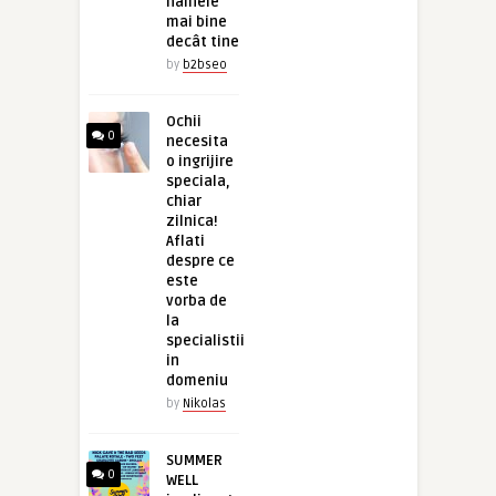
hainele
mai bine
decât tine
by
b2bseo
Ochii
0
necesita
o ingrijire
speciala,
chiar
zilnica!
Aflati
despre ce
este
vorba de
la
specialistii
in
domeniu
by
Nikolas
SUMMER
0
WELL