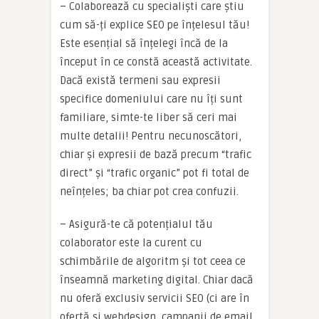
– Colaborează cu specialiști care știu
cum să-ți explice SEO pe înțelesul tău!
Este esențial să înțelegi încă de la
început în ce constă această activitate.
Dacă există termeni sau expresii
specifice domeniului care nu îți sunt
familiare, simte-te liber să ceri mai
multe detalii! Pentru necunoscători,
chiar și expresii de bază precum “trafic
direct” și “trafic organic” pot fi total de
neînțeles; ba chiar pot crea confuzii.
– Asigură-te că potențialul tău
colaborator este la curent cu
schimbările de algoritm și tot ceea ce
înseamnă marketing digital. Chiar dacă
nu oferă exclusiv servicii SEO (ci are în
ofertă și webdesign, campanii de email