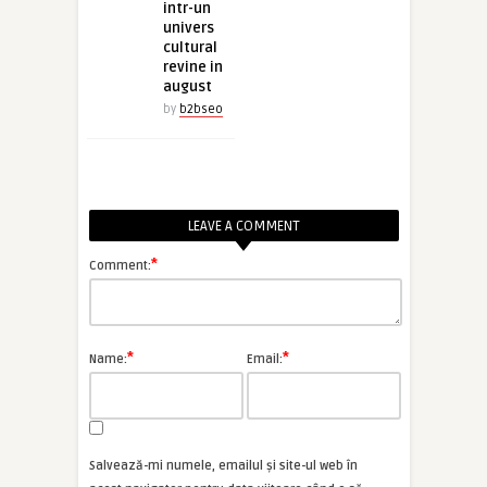
intr-un
univers
cultural
revine in
august
by
b2bseo
LEAVE A COMMENT
*
Comment:
*
*
Name:
Email:
Salvează-mi numele, emailul și site-ul web în