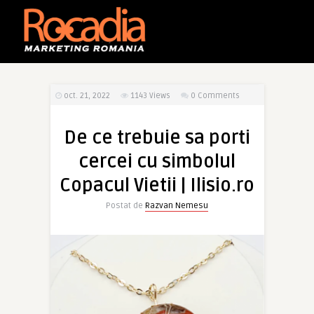
oct. 21, 2022
1143
Views
0 Comments
De ce trebuie sa porti
cercei cu simbolul
Copacul Vietii | Ilisio.ro
Postat de
Razvan Nemesu