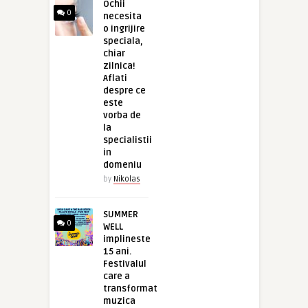
Ochii
0
necesita
o ingrijire
speciala,
chiar
zilnica!
Aflati
despre ce
este
vorba de
la
specialistii
in
domeniu
by
Nikolas
SUMMER
0
WELL
implineste
15 ani.
Festivalul
care a
transformat
muzica