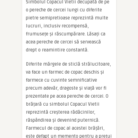
Simbolul Copacul Vietii decupată de pe
o pereche de cercei lungi cu diferite
pietre semipretioase reprezintă multe
lucruri, inclusiv recompensă,
frumusețe și răscumpărare. Lăsați ca
acea pereche de cercei să servească
drept o reamintire constantă.
Diferite mărgele de sticlă strălucitoare,
va face un farmec de copac deschis și
farmece cu cuvinte semnificative
precum adevăr, dragoste și viață vor fi
prezentate pe acea pereche de cercei. O
brățară cu simbolul Copacul Vietii
reprezintă creșterea rădăcinilor,
răspândirea și devenind puternică.
Farmecul de copac al acestei brățări,
este defapt un memento pentru a prețui