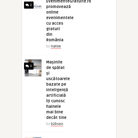
EvenimenteGratuite.ro
0
promovează
online
evenimentele
cu acces
gratuit
din
România
by
native
Mașinile
0
de spălat
și
uscătoarele
bazate pe
inteligență
artificială
îți cunosc
hainele
mai bine
decât tine
by
b2bseo