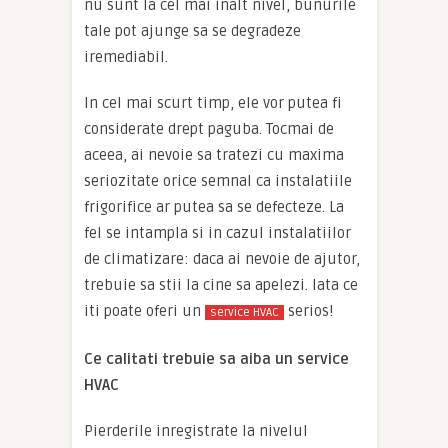
nu sunt la cel mai inalt nivel, bunurile
tale pot ajunge sa se degradeze
iremediabil.
In cel mai scurt timp, ele vor putea fi
considerate drept paguba. Tocmai de
aceea, ai nevoie sa tratezi cu maxima
seriozitate orice semnal ca instalatiile
frigorifice ar putea sa se defecteze. La
fel se intampla si in cazul instalatiilor
de climatizare: daca ai nevoie de ajutor,
trebuie sa stii la cine sa apelezi. Iata ce
iti poate oferi un
serios!
service HVAC
Ce calitati trebuie sa aiba un service
HVAC
Pierderile inregistrate la nivelul