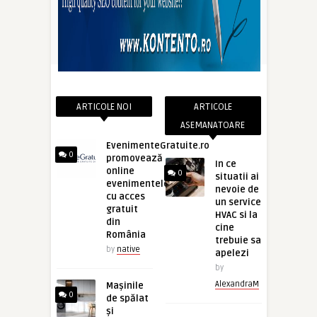
ARTICOLE NOI
ARTICOLE
ASEMANATOARE
EvenimenteGratuite.ro
0
promovează
In ce
online
0
situatii ai
evenimentele
nevoie de
cu acces
un service
gratuit
HVAC si la
din
cine
România
trebuie sa
by
native
apelezi
by
AlexandraM
Mașinile
0
de spălat
și