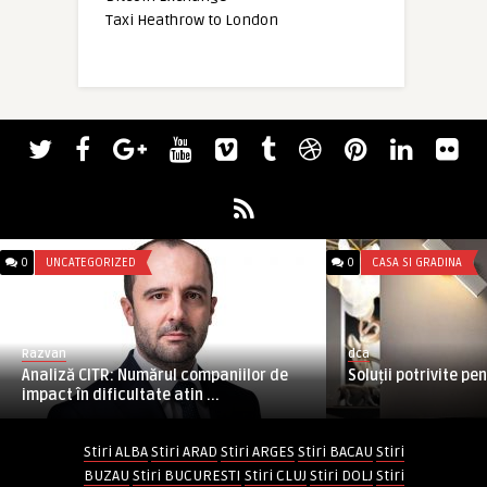
Taxi Heathrow to London
0
UNCATEGORIZED
0
CASA SI GRADINA
Razvan
dca
Analiză CITR: Numărul companiilor de
Soluții potrivite pe
impact în dificultate atin ...
Stiri ALBA
Stiri ARAD
Stiri ARGES
Stiri BACAU
Stiri
BUZAU
Stiri BUCURESTI
Stiri CLUJ
Stiri DOLJ
Stiri