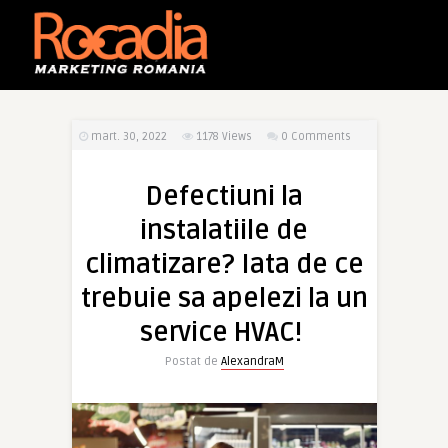
mart. 30, 2022
1178
Views
0 Comments
Defectiuni la
instalatiile de
climatizare? Iata de ce
trebuie sa apelezi la un
service HVAC!
Postat de
AlexandraM