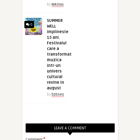
by
Nikolas
SUMMER
0
WELL
implineste
15 ani.
Festivalul
care a
transformat
muzica
intr-un
univers
cultural
revine in
august
by
b2bseo
LEAVE A COMMENT
*
Comment: