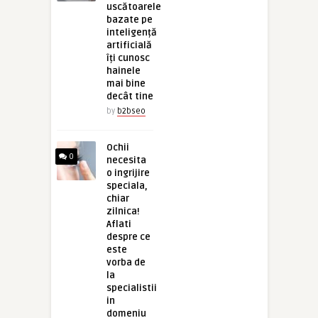
uscătoarele
bazate pe
inteligență
artificială
îți cunosc
hainele
mai bine
decât tine
by
b2bseo
Ochii
0
necesita
o ingrijire
speciala,
chiar
zilnica!
Aflati
despre ce
este
vorba de
la
specialistii
in
domeniu