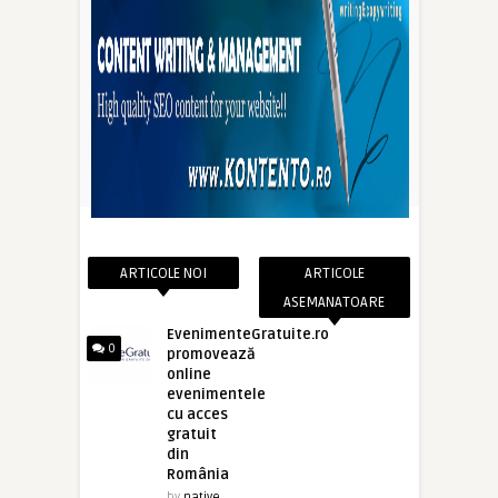
ARTICOLE NOI
ARTICOLE
ASEMANATOARE
EvenimenteGratuite.ro
0
promovează
online
evenimentele
cu acces
gratuit
din
România
by
native