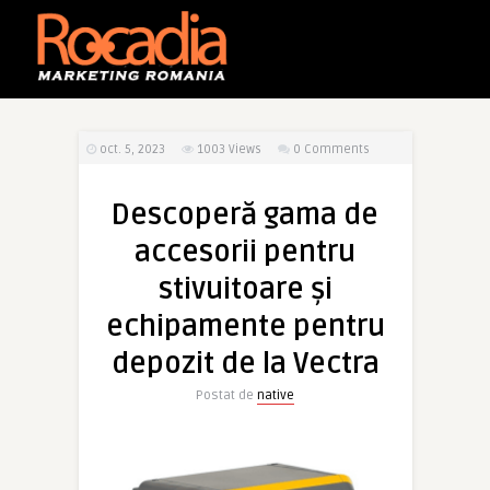
oct. 5, 2023
1003
Views
0 Comments
Descoperă gama de
accesorii pentru
stivuitoare și
echipamente pentru
depozit de la Vectra
Postat de
native