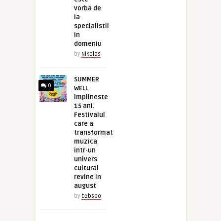
vorba de
la
specialistii
in
domeniu
by
Nikolas
SUMMER
0
WELL
implineste
15 ani.
Festivalul
care a
transformat
muzica
intr-un
univers
cultural
revine in
august
by
b2bseo