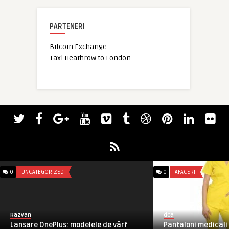
PARTENERI
Bitcoin Exchange
Taxi Heathrow to London
0
UNCATEGORIZED
0
AFACERI
Razvan
dca
Lansare OnePlus: modelele de vârf
Pantaloni medicali 