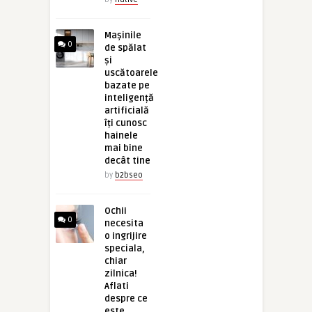
Mașinile
0
de spălat
și
uscătoarele
bazate pe
inteligență
artificială
îți cunosc
hainele
mai bine
decât tine
by
b2bseo
Ochii
0
necesita
o ingrijire
speciala,
chiar
zilnica!
Aflati
despre ce
este