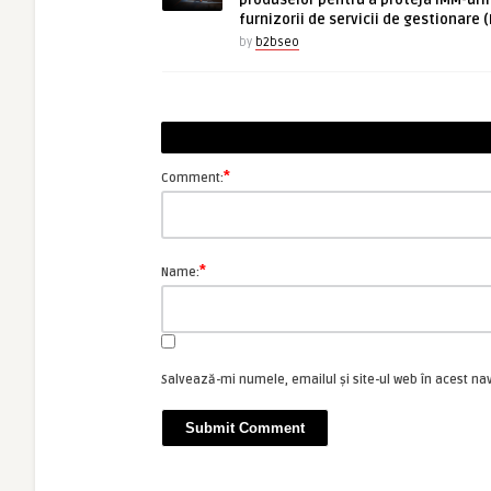
produselor pentru a proteja IMM-uril
furnizorii de servicii de gestionare 
by
b2bseo
*
Comment:
*
Name:
Salvează-mi numele, emailul și site-ul web în acest na