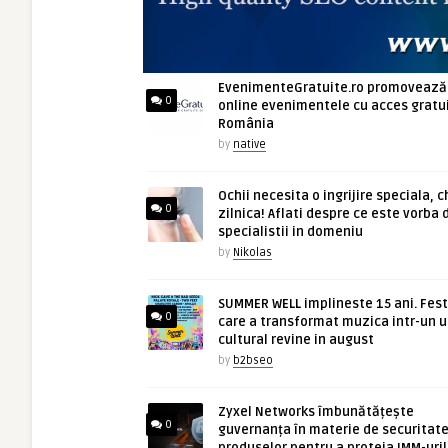
ARTICOLE NOI
EvenimenteGratuite.ro promovează
0
online evenimentele cu acces gratui
România
by
native
Ochii necesita o ingrijire speciala, c
0
zilnica! Aflati despre ce este vorba 
specialistii in domeniu
by
Nikolas
SUMMER WELL implineste 15 ani. Fest
0
care a transformat muzica intr-un u
cultural revine in august
by
b2bseo
Zyxel Networks îmbunătățește
0
guvernanța în materie de securitate