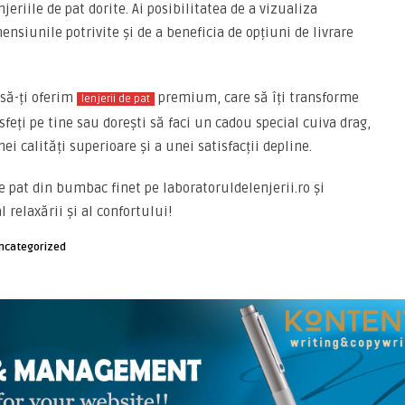
eriile de pat dorite. Ai posibilitatea de a vizualiza
ensiunile potrivite și de a beneficia de opțiuni de livrare
 să-ți oferim
premium, care să îți transforme
lenjerii de pat
sfeți pe tine sau dorești să faci un cadou special cuiva drag,
ei calități superioare și a unei satisfacții depline.
 pat din bumbac finet pe laboratoruldelenjerii.ro și
 relaxării și al confortului!
ncategorized