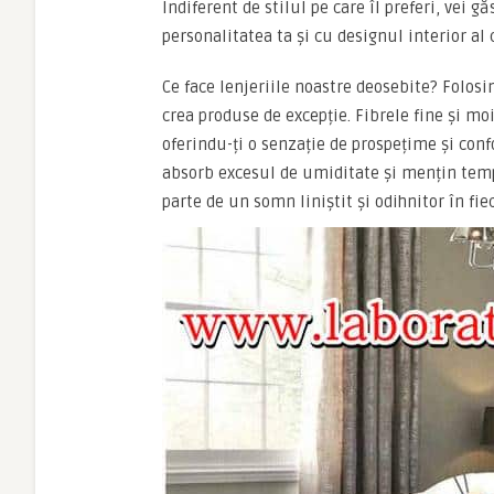
Indiferent de stilul pe care îl preferi, vei g
personalitatea ta și cu designul interior al 
Ce face lenjeriile noastre deosebite? Folos
crea produse de excepție. Fibrele fine și m
oferindu-ți o senzație de prospețime și conf
absorb excesul de umiditate și mențin temp
parte de un somn liniștit și odihnitor în fie