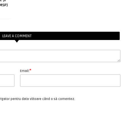
e și
(MSP)
LEAVE A COMMENT
*
Email:
vigator pentru data viitoare când o să comentez.