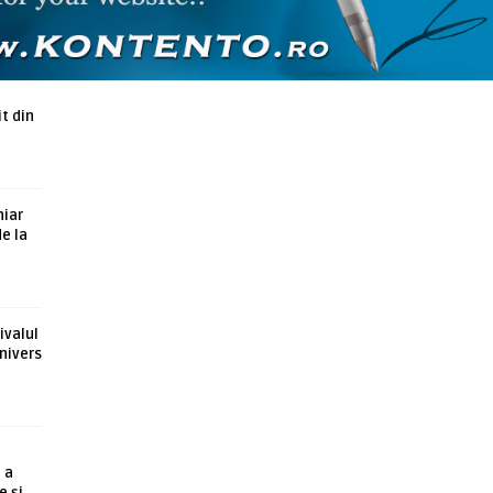
ARTICOLE ASEMANATOARE
t din
hiar
de la
ivalul
nivers
 a