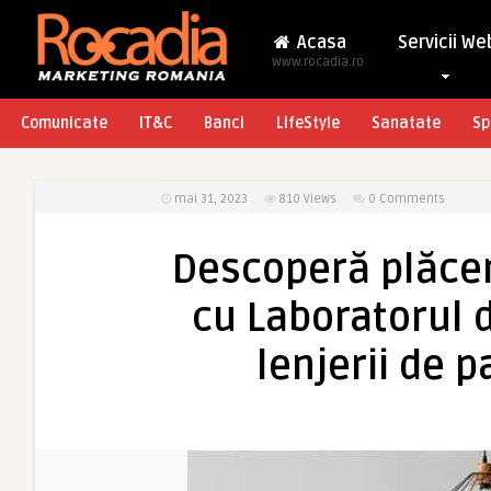
Acasa
Servicii We
www.rocadia.ro
Comunicate
IT&C
Banci
LifeStyle
Sanatate
Sp
mai 31, 2023
810
Views
0 Comments
Descoperă plăcer
cu Laboratorul d
lenjerii de 