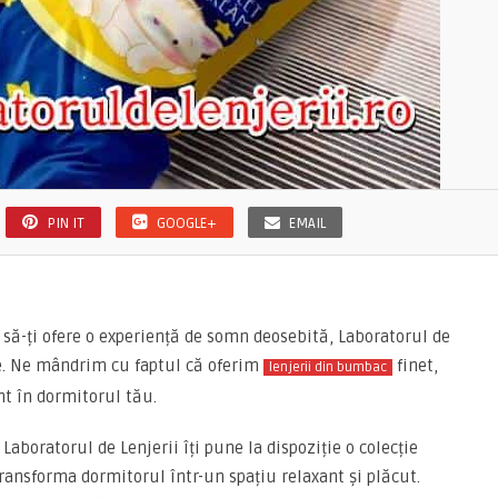
PIN IT
GOOGLE+
EMAIL
e să-ți ofere o experiență de somn deosebită, Laboratorul de
ne. Ne mândrim cu faptul că oferim
finet,
lenjerii din bumbac
nt în dormitorul tău.
Laboratorul de Lenjerii îți pune la dispoziție o colecție
 transforma dormitorul într-un spațiu relaxant și plăcut.