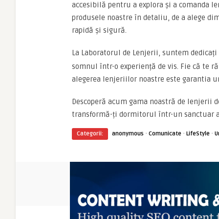
accesibilă pentru a explora și a comanda lenj
produsele noastre în detaliu, de a alege dim
rapidă și sigură.
La Laboratorul de Lenjerii, suntem dedicați
somnul într-o experiență de vis. Fie că te ră
alegerea lenjeriilor noastre este garantia un
Descoperă acum gama noastră de lenjerii de
transformă-ți dormitorul într-un sanctuar al
·
·
·
Categorii:
anonymous
Comunicate
LifeStyle
U