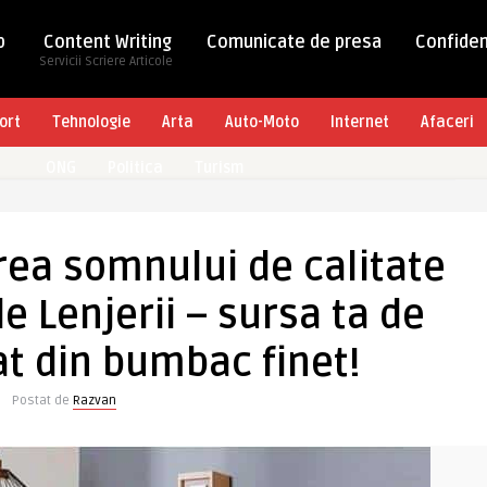
b
Content Writing
Comunicate de presa
Confiden
Servicii Scriere Articole
ort
Tehnologie
Arta
Auto-Moto
Internet
Afaceri
ONG
Politica
Turism
ea somnului de calitate
e Lenjerii – sursa ta de
pat din bumbac finet!
Postat de
Razvan