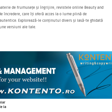
materie de frumusețe și îngrijire, revistele online Beauty and
e încredere, care îți oferă acces la o lume plină de
 autentice. Explorează-le conținutul divers și lasă-te ghidată
une versiuni ale tale.
ARTICOLE ASEMANATOARE
hiar
de la