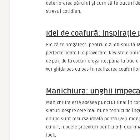
deteriorarea părului și cum să te bucuri de
stresul cotidian.
Idei de coafură: inspirație
Fie că te pregătești pentru o zi obișnuită 
perfecte poate fi o provocare. Revistele onli
de păr, de la cocuri elegante, până la bucle 
vor ghida pas cu pas în realizarea coafurilor
Manichiura: unghii impeca
Manichiura este adesea punctul final în com
sfaturi despre cele mai bune tehnici de îngri
online sunt resursa ideală pentru a-ți men
culori, modele și texturi pentru a-ți expri
look.