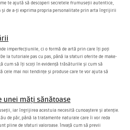
orme te ajută să descoperi secretele frumuseții autentice,
i de a-ți exprima propria personalitate prin arta îngrijirii
rii
e imperfecțiunile, ci o formă de artă prin care îți poți
 De la tutoriale pas cu pas, până la sfaturi oferite de make-
ță cum să îți scoți în evidență trăsăturile și cum să
ă cele mai noi tendințe și produse care te vor ajuta să
le unei măți sănătoase
ții, iar îngrijirea acestuia necesită cunoaștere și atenție.
tău de păr, până la tratamente naturale care îi vor reda
sunt pline de sfaturi valoroase. Învață cum să previi