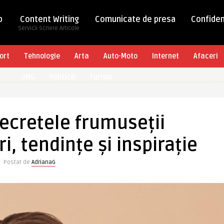
b
Content Writing
Comunicate de presa
Confiden
Servicii Scriere Articole
ort
Tehnologie
Arta
Auto-Moto
Internet
Afaceri
ONG
Politica
Turism
ecretele frumuseții
i, tendințe și inspirație
Postat de
AdrianaG