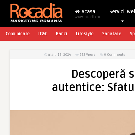
Acasa
Servicii We
www.rocadia.ro
Comunicate
IT&C
Banci
LifeStyle
Sanatate
Sp
mart. 16, 2024
952
Views
0 Comments
Descoperă s
autentice: Sfatur