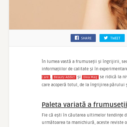
SHARE
TWEET
În lumea vastă a frumuseții și îngrijirii, s
informațiilor de calitate și în experimentar
,
și
se ridică la ni
Care
Beauty Addict
Diva Mag
care acoperă totul, de la îngrijirea părului 
Paleta variată a frumuseți
Fie că ești în căutarea ultimelor tendințe 
următoarea ta manichiură, aceste reviste on