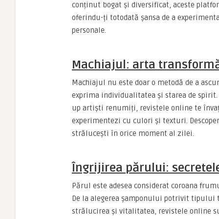
conținut bogat și diversificat, aceste platf
oferindu-ți totodată șansa de a experimenta ș
personale.
Machiajul: arta transformă
Machiajul nu este doar o metodă de a ascund
exprima individualitatea și starea de spirit.
up artiști renumiți, revistele online te înva
experimentezi cu culori și texturi. Descoper
strălucești în orice moment al zilei.
Îngrijirea părului: secrete
Părul este adesea considerat coroana frumuse
De la alegerea șamponului potrivit tipului 
strălucirea și vitalitatea, revistele online 