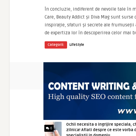
În concluzie, indiferent de nevoile tale în 
Care, Beauty Addict și Diva Mag sunt surse d
inspirație, sfaturi și secrete ale frumuseții
de expertiza lor în descoperirea celor mai b
Categorii:
LifeStyle
ARTICOLE NOI
Ochii necesita o ingrijire speciala, c
0
zilnica! Aflati despre ce este vorba 
specialistii in domeniu