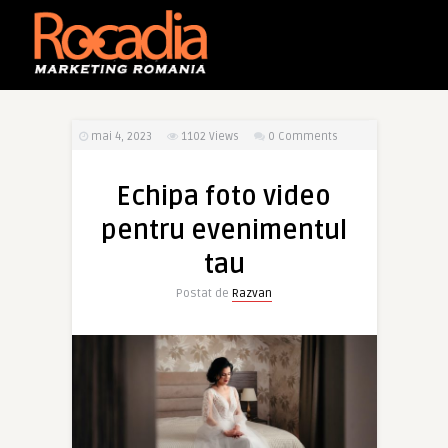
mai 4, 2023
1102
Views
0 Comments
Echipa foto video
pentru evenimentul
tau
Postat de
Razvan