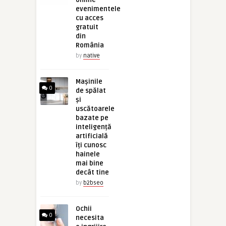
online
evenimentele
cu acces
gratuit
din
România
by
native
Mașinile
0
de spălat
și
uscătoarele
bazate pe
inteligență
artificială
îți cunosc
hainele
mai bine
decât tine
by
b2bseo
Ochii
0
necesita