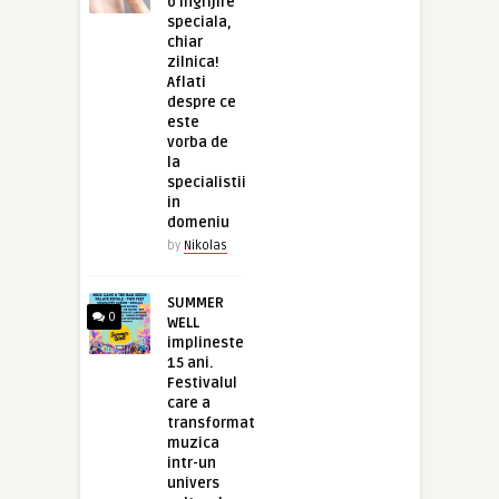
o ingrijire
speciala,
chiar
zilnica!
Aflati
despre ce
este
vorba de
la
specialistii
in
domeniu
by
Nikolas
SUMMER
0
WELL
implineste
15 ani.
Festivalul
care a
transformat
muzica
intr-un
univers