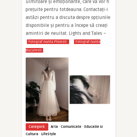
uimitoare și emoționante, care vă vor fi
prețuite pentru totdeauna. Contactați-i
astăzi pentru a discuta despre opțiunile
disponibile și pentru a începe să creați
amintiri de neuitat. Lights and Tales –
Fotograf nunta Ploiesti
Fotograf nunta
Bucuresti
·
·
Categorii:
Arta
Comunicate
Educatie si
·
Cultura
LifeStyle