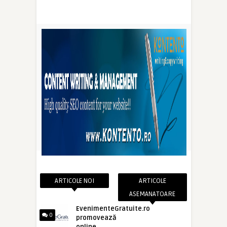
ARTICOLE NOI
ARTICOLE
ASEMANATOARE
EvenimenteGratuite.ro
0
promovează