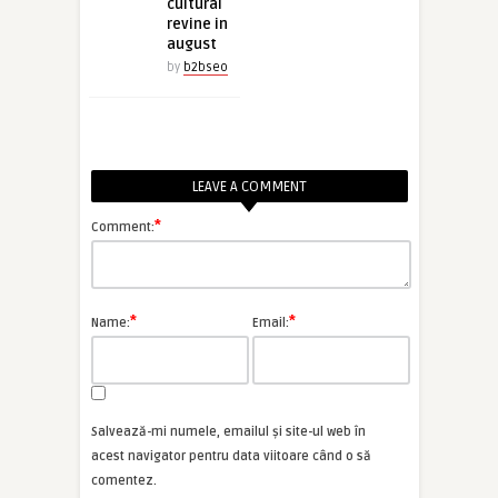
cultural
revine in
august
by
b2bseo
LEAVE A COMMENT
*
Comment:
*
*
Name:
Email:
Salvează-mi numele, emailul și site-ul web în
acest navigator pentru data viitoare când o să
comentez.