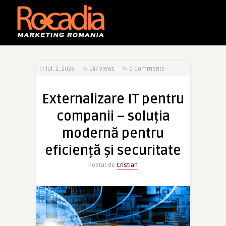
iul. 2, 2026
147
Views
0 Comments
Externalizare IT pentru
companii – soluția
modernă pentru
eficiență și securitate
Postat de
Cristian