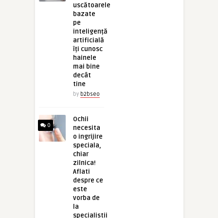
uscătoarele
bazate
pe
inteligență
artificială
îți cunosc
hainele
mai bine
decât
tine
by
b2bseo
Ochii
0
necesita
o ingrijire
speciala,
chiar
zilnica!
Aflati
despre ce
este
vorba de
la
specialistii