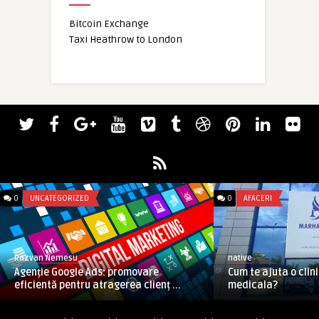
Bitcoin Exchange
Taxi Heathrow to London
0
UNCATEGORIZED
0
AFACERI
Razvan Nemesu
native
Agenție Google Ads: promovare
Cum te ajuta o clin
eficientă pentru atragerea clienț ...
medicala?