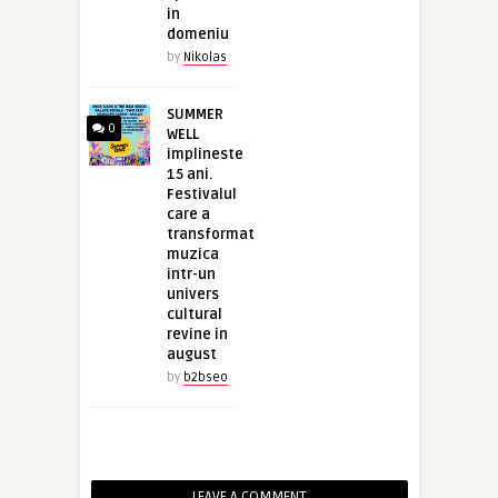
in
domeniu
by
Nikolas
SUMMER
0
WELL
implineste
15 ani.
Festivalul
care a
transformat
muzica
intr-un
univers
cultural
revine in
august
by
b2bseo
LEAVE A COMMENT