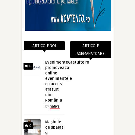
ARTICOLE NOI
ARTICOLE
ASEMANATOARE
EvenimenteGratuite.ro
0
promovează
online
evenimentele
cu acces
gratuit
din
România
by
native
Mașinile
0
de spălat
și