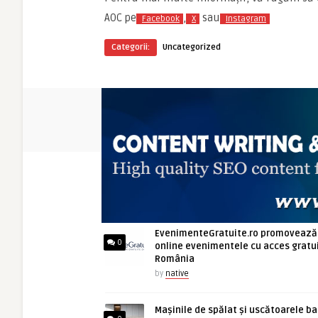
AOC pe
,
sau
Facebook
X
Instagram
Categorii:
Uncategorized
ARTICOLE NOI
EvenimenteGratuite.ro promovează
0
online evenimentele cu acces gratui
România
by
native
Mașinile de spălat și uscătoarele b