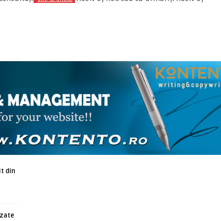
ARTICOLE ASEMANATOARE
t din
azate