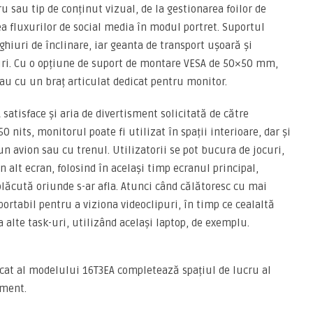
u sau tip de conținut vizual, de la gestionarea foilor de
ea fluxurilor de social media în modul portret. Suportul
ghiuri de înclinare, iar geanta de transport ușoară și
uri. Cu o opțiune de suport de montare VESA de 50×50 mm,
e sau cu un braț articulat dedicat pentru monitor.
satisface și aria de divertisment solicitată de către
 nits, monitorul poate fi utilizat în spații interioare, dar și
n avion sau cu trenul. Utilizatorii se pot bucura de jocuri,
 alt ecran, folosind în același timp ecranul principal,
plăcută oriunde s-ar afla. Atunci când călătoresc cu mai
ortabil pentru a viziona videoclipuri, în timp ce cealaltă
 alte task-uri, utilizând același laptop, de exemplu.
sticat al modelului 16T3EA completează spațiul de lucru al
ament.