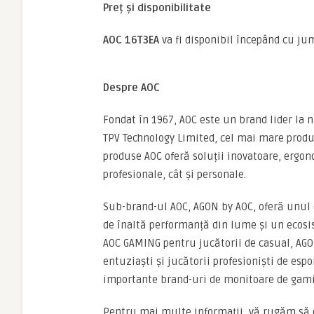
Preț și disponibilitate
AOC 16T3EA
va fi disponibil începând cu j
Despre AOC
Fondat în 1967, AOC este un brand lider la n
TPV Technology Limited, cel mai mare produ
produse AOC oferă soluții inovatoare, ergono
profesionale, cât și personale.
Sub-brand-ul AOC, AGON by AOC, oferă unul 
de înaltă performanță din lume și un ecosis
AOC GAMING pentru jucătorii de casual, AGO
entuziaști și jucătorii profesioniști de esp
importante brand-uri de monitoare de gamin
Pentru mai multe informații, vă rugăm să 