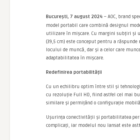
București, 7 august 2024
– AOC, brand spec
model portabil care combină designul mod
utilizare în mișcare. Cu margini subțiri și
(39,5 cm) este conceput pentru a răspunde ne
locului de muncă, dar și a celor care munces
adaptabilitatea în mișcare.
Redefinirea portabilității
Cu un echilibru optim între stil și tehnolo
cu rezoluție Full HD, fiind astfel cel mai 
similare și permițând o configurație mobil
Ușurința conectivității și portabilitatea pe
complicați, iar modelul nou lansat este astf