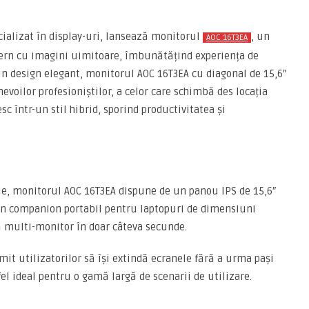
ializat în display-uri, lansează monitorul
, un
AOC 16T3EA
ern cu imagini uimitoare, îmbunătățind experiența de
 un design elegant, monitorul AOC 16T3EA cu diagonal de 15,6″
voilor profesioniștilor, a celor care schimbă des locația
c într-un stil hibrid, sporind productivitatea și
gie, monitorul AOC 16T3EA dispune de un panou IPS de 15,6″
bun companion portabil pentru laptopuri de dimensiuni
ă multi-monitor în doar câteva secunde.
rmit utilizatorilor să își extindă ecranele fără a urma pași
el ideal pentru o gamă largă de scenarii de utilizare.