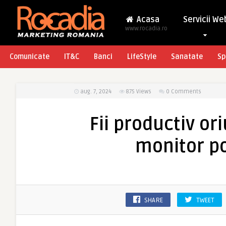
Acasa
Servicii We
www.rocadia.ro
Comunicate
IT&C
Banci
LifeStyle
Sanatate
Sp
aug. 7, 2024
875
Views
0 Comments
Fii productiv or
monitor po
SHARE
TWEET