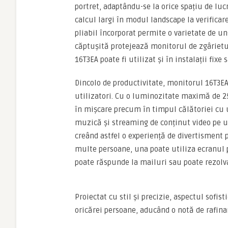
portret, adaptându-se la orice spațiu de lucr
calcul largi în modul landscape la verificar
pliabil încorporat permite o varietate de un
căptușită protejează monitorul de zgâriet
16T3EA poate fi utilizat și în instalații fix
Dincolo de productivitate, monitorul 16T3EA 
utilizatori. Cu o luminozitate maximă de 250
în mișcare precum în timpul călătoriei cu u
muzică și streaming de conținut video pe un
creând astfel o experiență de divertisment 
multe persoane, una poate utiliza ecranul p
poate răspunde la mailuri sau poate rezolva
Proiectat cu stil și precizie, aspectul sofi
oricărei persoane, aducând o notă de rafin