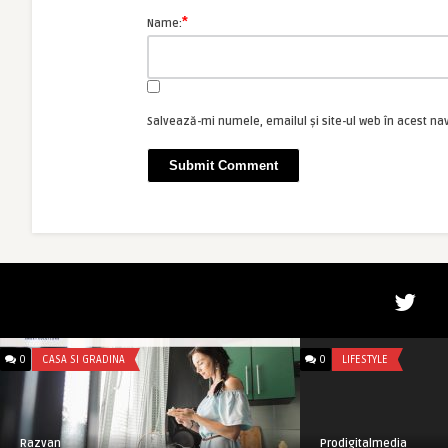
*
Name:
Salvează-mi numele, emailul și site-ul web în acest na
0
CASA SI GRADINA
0
LIFESTYLE
Razvan
Prodigitalmedia