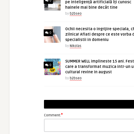
0
pe inteligență artificială îți cunosc
hainele mai bine decât tine
by
b2bseo
Ochii necesita o ingrijire speciala, c
0
zilnica! Aflati despre ce este vorba 
specialistii in domeniu
by
Nikolas
SUMMER WELL implineste 15 ani. Fest
0
care a transformat muzica intr-un u
cultural revine in august
by
b2bseo
*
Comment: