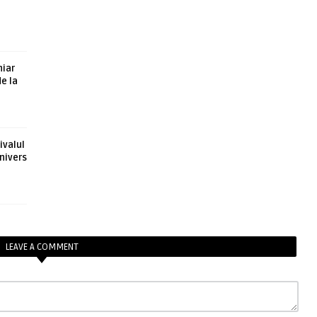
hiar
de la
ivalul
nivers
LEAVE A COMMENT