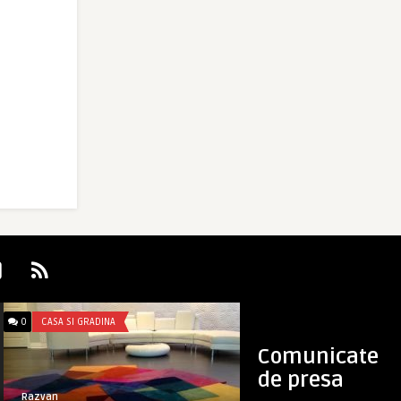
0
CASA SI GRADINA
0
EDUCATIE SI CULTUR
Comunicate
de presa
Razvan
RaduPlugaru