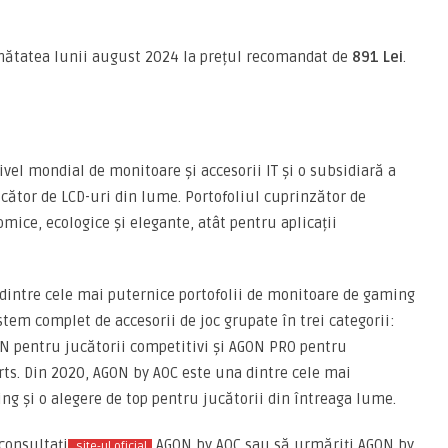
umătatea lunii august 2024 la prețul recomandat de
891 Lei
.
ivel mondial de monitoare și accesorii IT și o subsidiară a
cător de LCD-uri din lume. Portofoliul cuprinzător de
mice, ecologice și elegante, atât pentru aplicații
dintre cele mai puternice portofolii de monitoare de gaming
tem complet de accesorii de joc grupate în trei categorii:
N pentru jucătorii competitivi și AGON PRO pentru
orts. Din 2020, AGON by AOC este una dintre cele mai
g și o alegere de top pentru jucătorii din întreaga lume.
consultați
AGON by AOC sau să urmăriți AGON by
site-ul oficial