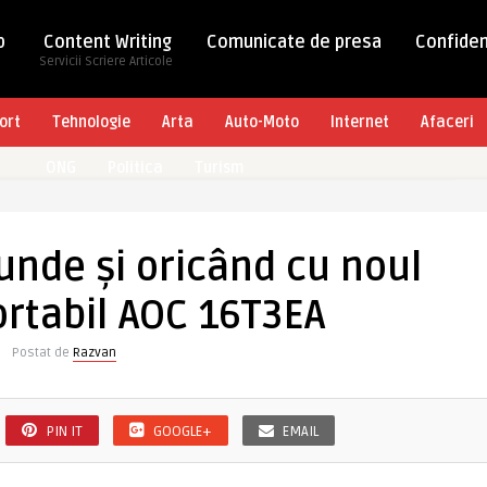
b
Content Writing
Comunicate de presa
Confiden
Servicii Scriere Articole
ort
Tehnologie
Arta
Auto-Moto
Internet
Afaceri
ONG
Politica
Turism
iunde și oricând cu noul
rtabil AOC 16T3EA
Postat de
Razvan
PIN IT
GOOGLE+
EMAIL