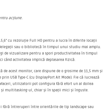
entru acțiune.
15,6″ cu rezoluție Full HD pentru a lucra în diferite locații
elegații sau o bibliotecă în timpul unui studiu mai amplu.
argi de vizualizare pentru a spori productivitatea în timpul
ci când activitatea implică deplasarea fizică.
ză de acest monitor, care dispune de o grosime de 11,5 mm și
te prin USB Type-C (cu DisplayPort Alt Mode). Fie că lucrează
afaceri, utilizatorii pot configura fără efort un al doilea
i multitasking-ul, chiar și în spații mici și înguste.
 fără întreruperi între orientările de tip landscape sau