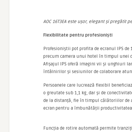
AOC 16T3EA este ușor, elegant și pregătit p
Flexibilitate pentru profesioniști
Profesioniștii pot profita de ecranul IPS de 
precum camera unui hotel în timpul unei d
Afișajul IPS oferă imagini vii și unghiuri l
întâlnirilor și sesiunilor de colaborare atun
Persoanele care lucrează flexibil beneficia
o greutate sub 1,1 kg, dar și de conectivita
de la distanță, fie în timpul călătoriilor de 
ecran pentru a îmbunătății productivitatea ș
Funcția de rotire automată permite tranziții