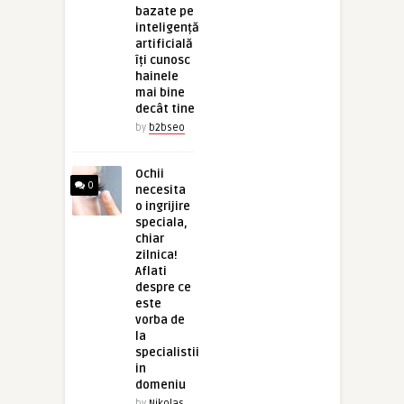
bazate pe
inteligență
artificială
îți cunosc
hainele
mai bine
decât tine
by
b2bseo
Ochii
0
necesita
o ingrijire
speciala,
chiar
zilnica!
Aflati
despre ce
este
vorba de
la
specialistii
in
domeniu
by
Nikolas