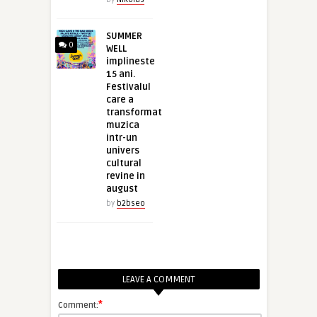
SUMMER
0
WELL
implineste
15 ani.
Festivalul
care a
transformat
muzica
intr-un
univers
cultural
revine in
august
by
b2bseo
LEAVE A COMMENT
*
Comment: