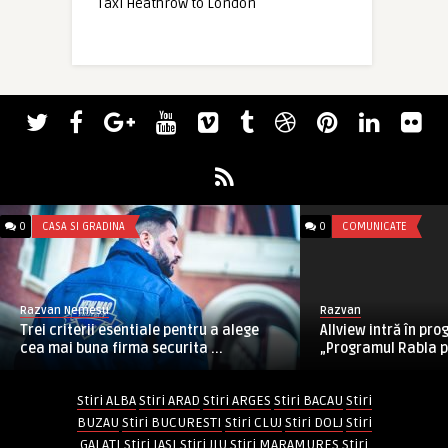
Taxi Heathrow to London
0
CASA SI GRADINA
0
COMUNICATE
Razvan Nemesu
Razvan
Trei criterii esentiale pentru a alege
Allview intră în pr
cea mai buna firma securita ...
„Programul Rabla pe
Stiri ALBA
Stiri ARAD
Stiri ARGES
Stiri BACAU
Stiri
BUZAU
Stiri BUCURESTI
Stiri CLUJ
Stiri DOLJ
Stiri
GALATI
Stiri IASI
Stiri JIU
Stiri MARAMURES
Stiri