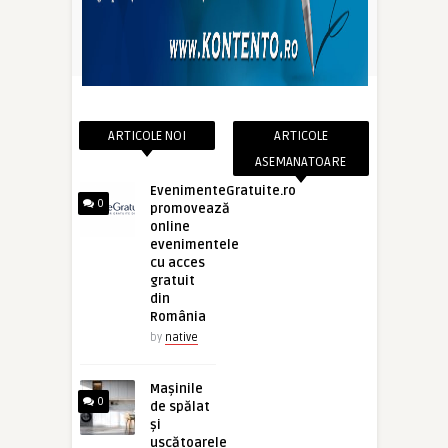
ARTICOLE NOI
ARTICOLE
ASEMANATOARE
EvenimenteGratuite.ro
0
promovează
online
evenimentele
cu acces
gratuit
din
România
by
native
Mașinile
0
de spălat
și
uscătoarele