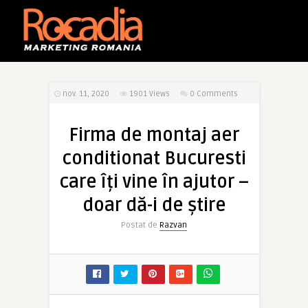
nov. 11, 2020
1901
Views
0 Comments
Firma de montaj aer
conditionat Bucuresti
care îți vine în ajutor –
doar dă-i de știre
Postat de
Razvan