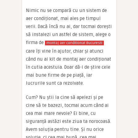
Nimic nu se compară cu un sistem de
aer condiționat, mai ales pe timpul
verii. Dacă încă nu ai, dar tocmai dorești
să instalezi un astfel de sistem, alege o
firma de
montaj aer conditionat Bucuresti
care îți vine în ajutor, chiar și atunci
când nu ai kit de montaj aer condiționat
în cutia acestuia. Doar dă-i de știre cele
mai bune firme de pe piață, iar
lucrurile sunt ca rezolvate.
Cum? Nu știi la cine să apelezi și pe
cine să te bazezi, tocmai acum când ai
cea mai mare nevoie? Ei bine, cu
siguranță astăzi este ziua ta norocoasă.
Avem soluția pentru tine. Și nu orice
soluție, ci cea mai bună, cea mai