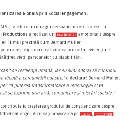
entizarea Globală prin Social Engagement
 ALS și a aduce un omagiu persoanelor care trăiesc cu
l Productions
a realizat un
emoționant despre
scurtmetraj
ller. Filmul prezintă cum Bernard Muller
 pentru a-și exprima creativitatea prin artă, evidențiind
tățirea vieții persoanelor cu dizabilități.
abil de reziliență umană, iar eu sunt onorat să contribui
ea tăcută a comunității noastre,”
a declarat Bernard Muller,
Sper că puterea transformatoare a tehnologiei AI va
 să se exprime prin artă, comunicare și mișcări sociale.”
ă contribuie la creșterea gradului de conștientizare despre
ORtheChallenger. Vizionați provocarea pe
,
,
TikTok
Instagram