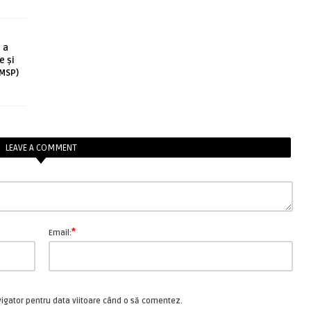
 a
e și
(MSP)
LEAVE A COMMENT
*
Email:
vigator pentru data viitoare când o să comentez.