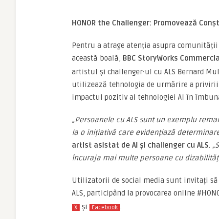
HONOR the Challenger: Promovează Conști
Pentru a atrage atenția asupra comunității
această boală,
BBC StoryWorks Commercia
artistul și challenger-ul cu ALS Bernard Mu
utilizează tehnologia de urmărire a privirii
impactul pozitiv al tehnologiei AI în îmbună
„Persoanele cu ALS sunt un exemplu remarc
la o inițiativă care evidențiază determinar
artist asistat de AI și challenger cu ALS
.
„
încuraja mai multe persoane cu dizabilități
Utilizatorii de social media sunt invitați s
ALS, participând la provocarea online #HON
și
.
X
Facebook