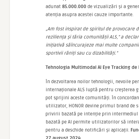
adunat
85.000.000
de vizualizări și a gene
atenția asupra acestei cauze importante.
„Am fost inspirat de spiritul de provocare 
reziliența
ș
i t
ă
ria comunit
ă
ții ALS,
”
a decla
inițiativă s
ă
î
ncurajeze mai multe companii
sportivii r
ă
niți sau cu dizabilit
ă
ți.
”
Tehnologia Multimodal AI Eye Tracking de 
În dezvoltarea noilor tehnologii, nevoile pe
internaționale ALS luptă pentru creșterea g
pot sprijini aceste comunități. În concorda
utilizator, HONOR devine primul brand de 
privirii bazată pe intenție prin intermediu
bazată pe AI permite utilizatorilor să inte
pentru a deschide notificări și aplicații.
Func
27 august 2024.