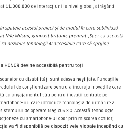
rat
11.000.000
de interacțiuni la nivel global, atrăgând
din spatele acestui proiect și de modul în care subliniază
rat
Nile Wilson, gimnast britanic premiat.
„
Sper ca această
 s
ă
dezvolte tehnologii AI accesibile care s
ă
sprijine
la HONOR devine accesibilă pentru toți
rsoanelor cu dizabilități sunt adesea neglijate. Fundațiile
radului de conștientizare pentru a încuraja inovațiile care
nță cu angajamentul său pentru inovații centrate pe
smartphone-uri care introduce tehnologia de urmărire a
l sistemului de operare MagicOS 8.0. Această tehnologie
racționeze cu smartphone-ul doar prin mișcarea ochilor,
ția va fi disponibil
ă
pe dispozitivele globale
î
ncep
â
nd cu