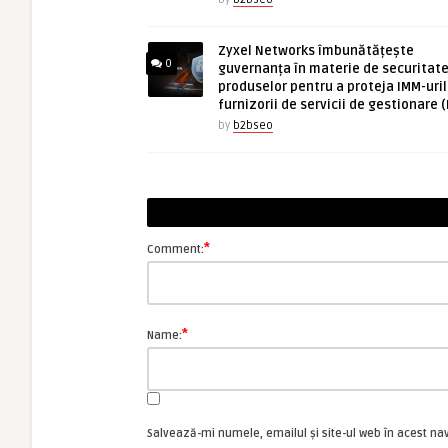
Zyxel Networks îmbunătățește
0
guvernanța în materie de securitate
produselor pentru a proteja IMM-uril
furnizorii de servicii de gestionare 
by
b2bseo
*
Comment:
*
Name:
Salvează-mi numele, emailul și site-ul web în acest na