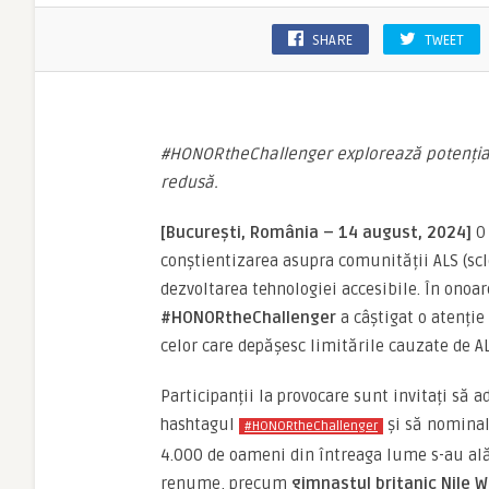
SHARE
TWEET
#HONORtheChallenger explorează potenția
redus
ă
.
[București, România – 14 august, 2024]
O 
conștientizarea asupra comunității ALS (scl
dezvoltarea tehnologiei accesibile. În onoar
#HONORtheChallenger
a câștigat o atenție
celor care depășesc limitările cauzate de A
Participanții la provocare sunt invitați să a
hashtagul
și să nominali
#HONORtheChallenger
4.000 de oameni din întreaga lume s-au alăt
renume, precum
gimnastul britanic Nile W