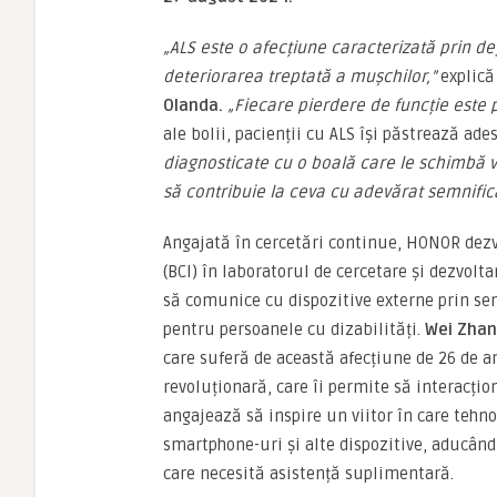
„ALS este o afecțiune caracterizată prin d
deteriorarea treptată a mușchilor,”
explic
Olanda.
„
Fiecare pierdere de funcție este
ale bolii, pacienții cu ALS își păstrează ad
diagnosticate cu o boal
ă
care le schimb
ă
v
s
ă
contribuie la ceva cu adev
ă
rat semnifica
Angajată în cercetări continue, HONOR dezv
(BCI) în laboratorul de cercetare și dezvolt
să comunice cu dispozitive externe prin sem
pentru persoanele cu dizabilități.
Wei Zhan
care suferă de această afecțiune de 26 de a
revoluționară, care îi permite să interacț
angajează să inspire un viitor în care tehnol
smartphone-uri și alte dispozitive, aducând 
care necesită asistență suplimentară.