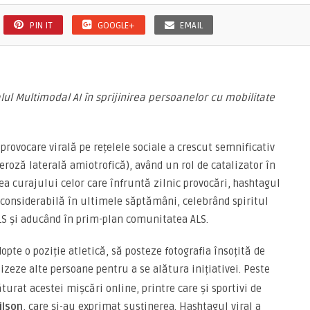
PIN IT
GOOGLE+
EMAIL
lul Multimodal AI
î
n sprijinirea persoanelor cu mobilitate
provocare virală pe rețelele sociale a crescut semnificativ
eroză laterală amiotrofică), având un rol de catalizator în
ea curajului celor care înfruntă zilnic provocări, hashtagul
 considerabilă în ultimele săptămâni, celebrând spiritul
LS și aducând în prim-plan comunitatea ALS.
dopte o poziție atletică, să posteze fotografia însoțită de
zeze alte persoane pentru a se alătura inițiativei. Peste
urat acestei mișcări online, printre care și sportivi de
ilson
, care și-au exprimat susținerea. Hashtagul viral a