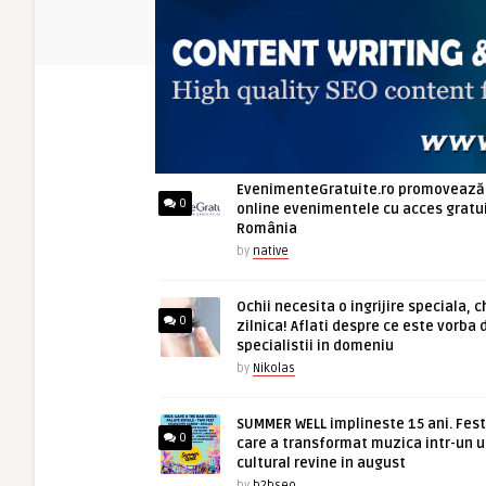
ARTICOLE NOI
EvenimenteGratuite.ro promovează
0
online evenimentele cu acces gratui
România
by
native
Ochii necesita o ingrijire speciala, c
0
zilnica! Aflati despre ce este vorba 
specialistii in domeniu
by
Nikolas
SUMMER WELL implineste 15 ani. Fest
0
care a transformat muzica intr-un u
cultural revine in august
by
b2bseo