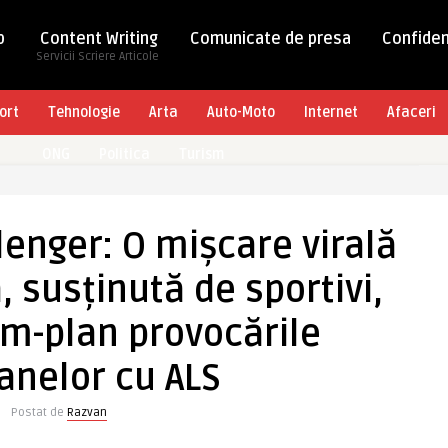
b
Content Writing
Comunicate de presa
Confiden
Servicii Scriere Articole
ort
Tehnologie
Arta
Auto-Moto
Internet
Afaceri
ONG
Politica
Turism
nger: O mișcare virală
, susținută de sportivi,
im-plan provocările
anelor cu ALS
Postat de
Razvan