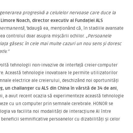
egenerarea progresivă a celulelor nervoase care duce la
ă
Limore Noach, director executiv al Fundației ALS
 permanent
ă
,
”
adaugă ea, menționând că, în stadiile avansate
esea controlul doar asupra mișcării ochilor.
„
Persoanele
iața g
ă
sesc în cele mai multe cazuri un nou sens
ș
i doresc
tiv.
”
oltă tehnologii non-invazive de interfață creier-computer
are. Această tehnologie inovatoare le permite utilizatorilor
nale electrice ale creierului, deschizând noi oportunități
g, un challanger cu ALS din China
î
n v
â
rst
ă
de 34 de ani
,
ni, a avut recent ocazia să experimenteze această tehnologie
ioneze cu un computer prin semnale cerebrale. HONOR se
ogia va facilita noi modalități de interacțiune AI între
beneficii semnificative persoanelor cu dizabilități și celor