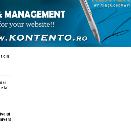
ARTICOLE ASEMANATOARE
t din
hiar
de la
ivalul
nivers