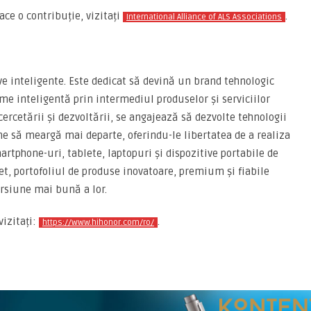
ce o contribuție, vizitați
.
International Alliance of ALS Associations
e inteligente. Este dedicat să devină un brand tehnologic
ume inteligentă prin intermediul produselor și serviciilor
ercetării și dezvoltării, se angajează să dezvolte tehnologii
e să meargă mai departe, oferindu-le libertatea de a realiza
rtphone-uri, tablete, laptopuri și dispozitive portabile de
get, portofoliul de produse inovatoare, premium și fiabile
rsiune mai bună a lor.
izitați:
.
https://www.hihonor.com/ro/