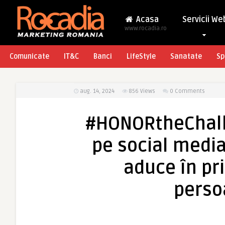
Acasa
Servicii We
www.rocadia.ro
Comunicate
IT&C
Banci
LifeStyle
Sanatate
Sp
aug. 14, 2024
856
Views
0 Comments
#HONORtheChalle
pe social media
aduce în pr
perso