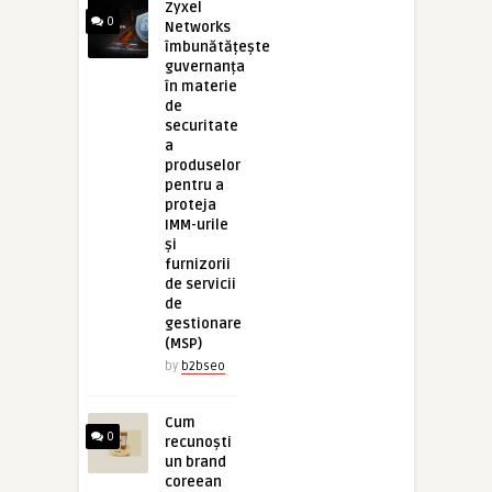
Zyxel
0
Networks
îmbunătățește
guvernanța
în materie
de
securitate
a
produselor
pentru a
proteja
IMM-urile
și
furnizorii
de servicii
de
gestionare
(MSP)
by
b2bseo
Cum
0
recunoști
un brand
coreean