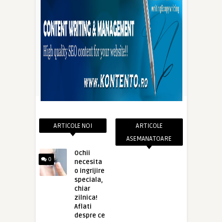
ARTICOLE NOI
ARTICOLE
ASEMANATOARE
Ochii
0
necesita
o ingrijire
speciala,
chiar
zilnica!
Aflati
despre ce