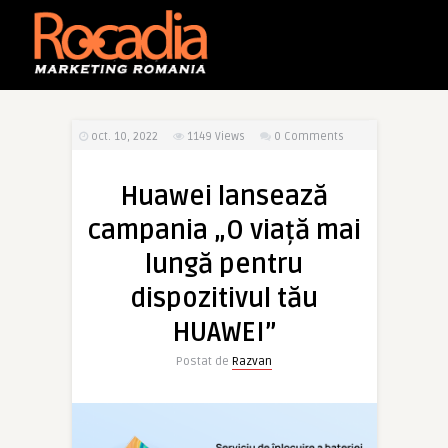
oct. 10, 2022
1149
Views
0 Comments
Huawei lansează
campania „O viață mai
lungă pentru
dispozitivul tău
HUAWEI”
Postat de
Razvan