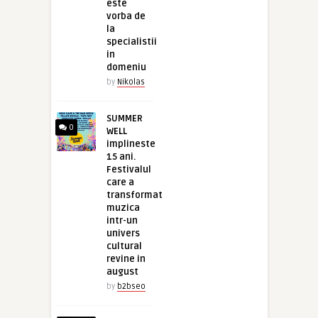
este
vorba de
la
specialistii
in
domeniu
by
Nikolas
SUMMER
0
WELL
implineste
15 ani.
Festivalul
care a
transformat
muzica
intr-un
univers
cultural
revine in
august
by
b2bseo