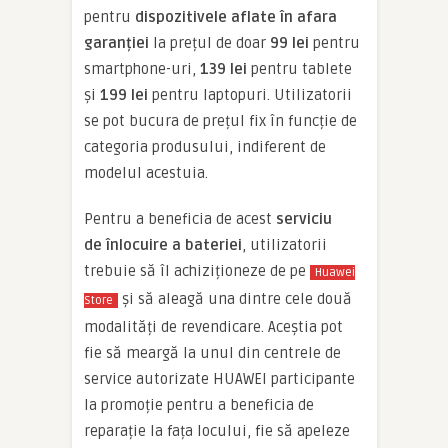
pentru
dispozitivele aflate în afara
garanției
la prețul de doar
99 lei
pentru
smartphone-uri,
139 lei
pentru tablete
și
199 lei
pentru laptopuri. Utilizatorii
se pot bucura de prețul fix în funcție de
categoria produsului, indiferent de
modelul acestuia.
Pentru a beneficia de acest
serviciu
de
înlocuire a bateriei
, utilizatorii
trebuie să îl achiziționeze de pe
Huawei
și să aleagă una dintre cele două
Store
modalități de revendicare. Aceștia pot
fie să meargă la unul din centrele de
service autorizate HUAWEI participante
la promoție pentru a beneficia de
reparație la fața locului, fie să apeleze