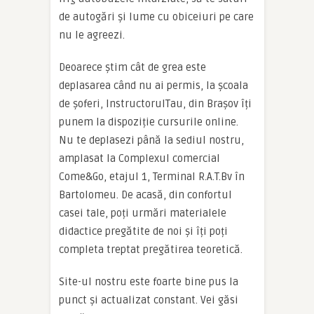
de autogări și lume cu obiceiuri pe care
nu le agreezi.
Deoarece știm cât de grea este
deplasarea când nu ai permis, la școala
de șoferi, InstructorulTau, din Brașov îți
punem la dispoziție cursurile online.
Nu te deplasezi până la sediul nostru,
amplasat la Complexul comercial
Come&Go, etajul 1, Terminal R.A.T.Bv în
Bartolomeu. De acasă, din confortul
casei tale, poți urmări materialele
didactice pregătite de noi și îți poți
completa treptat pregătirea teoretică.
Site-ul nostru este foarte bine pus la
punct și actualizat constant. Vei găsi