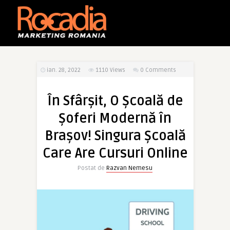
ian. 28, 2022
1110
Views
0 Comments
În Sfârșit, O Școală de
Șoferi Modernă în
Brașov! Singura Școală
Care Are Cursuri Online
Postat de
Razvan Nemesu