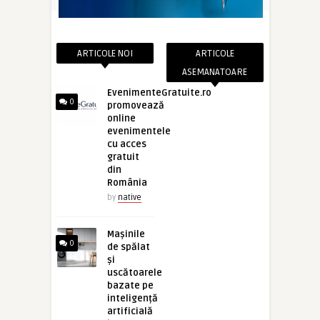
ARTICOLE NOI
ARTICOLE
ASEMANATOARE
EvenimenteGratuite.ro
0
promovează
online
evenimentele
cu acces
gratuit
din
România
by
native
Mașinile
0
de spălat
și
uscătoarele
bazate pe
inteligență
artificială