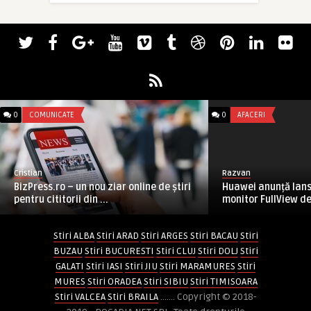
0
COMUNICATE
0
AFACERI
Cristian
Razvan
BizPress.ro – un nou ziar online de știri
Huawei anunță lans
pentru cititorii din ...
monitor FullView de
Stiri ALBA
Stiri ARAD
Stiri ARGES
Stiri BACAU
Stiri
BUZAU
Stiri BUCURESTI
Stiri CLUJ
Stiri DOLJ
Stiri
GALATI
Stiri IASI
Stiri JIU
Stiri MARAMURES
Stiri
MURES
Stiri ORADEA
Stiri SIBIU
Stiri TIMISOARA
Stiri VALCEA
Stiri BRAILA
....... Copyright © 2018-