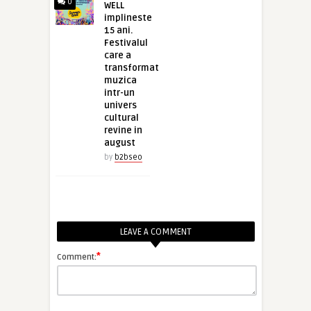
0
WELL
implineste
15 ani.
Festivalul
care a
transformat
muzica
intr-un
univers
cultural
revine in
august
by
b2bseo
LEAVE A COMMENT
*
Comment: