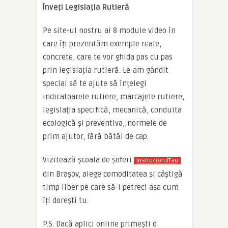
Înveți Legislația Rutieră
Pe site-ul nostru ai 8 module video în
care îți prezentăm exemple reale,
concrete, care te vor ghida pas cu pas
prin legislația rutieră. Le-am gândit
special să te ajute să înțelegi
indicatoarele rutiere, marcajele rutiere,
legislația specifică, mecanică, conduita
ecologică și preventiva,:normele de
prim ajutor, fără bătăi de cap.
Vizitează școala de șoferi
InstructorulTau
din Brașov, alege comoditatea și câștigă
timp liber pe care să-l petreci așa cum
îți dorești tu.
P.S. Dacă aplici online primești o