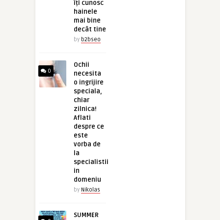
îți cunosc
hainele
mai bine
decât tine
by
b2bseo
Ochii
0
necesita
o ingrijire
speciala,
chiar
zilnica!
Aflati
despre ce
este
vorba de
la
specialistii
in
domeniu
by
Nikolas
SUMMER