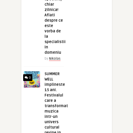
chiar
zilnica!
Aflati
despre ce
este
vorba de
la
specialistii
in
domeniu
by
Nikolas
SUMMER
0
WELL
implineste
15 ani.
Festivalul
care a
transformat
muzica
intr-un
univers
cultural
revine in