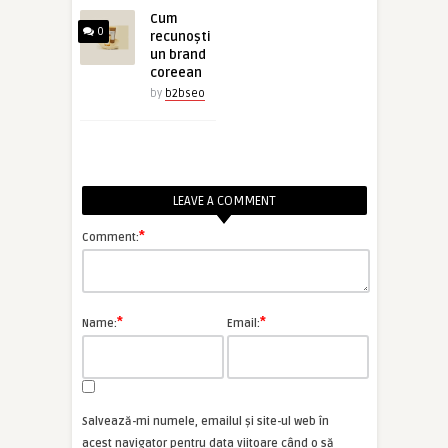
Cum
0
recunoști
un brand
coreean
by
b2bseo
LEAVE A COMMENT
*
Comment:
*
*
Name:
Email:
Salvează-mi numele, emailul și site-ul web în
acest navigator pentru data viitoare când o să