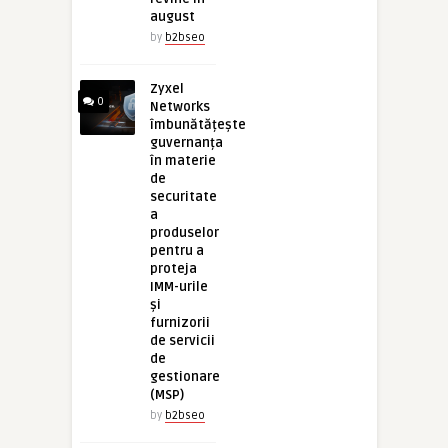
august
by
b2bseo
Zyxel
0
Networks
îmbunătățește
guvernanța
în materie
de
securitate
a
produselor
pentru a
proteja
IMM-urile
și
furnizorii
de servicii
de
gestionare
(MSP)
by
b2bseo