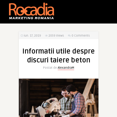
iun. 17, 2019
2059
Views
0 Comments
Informatii utile despre
discuri taiere beton
Postat de
AlexandraM