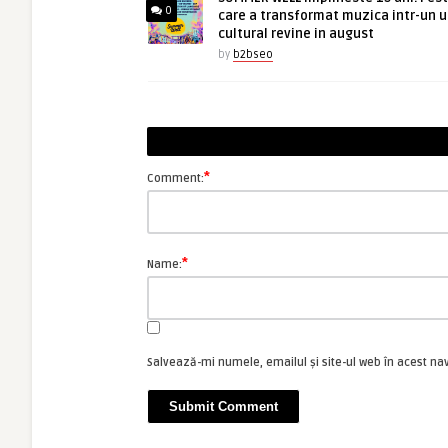
0
care a transformat muzica intr-un u
cultural revine in august
by
b2bseo
*
Comment:
*
Name:
Salvează-mi numele, emailul și site-ul web în acest na