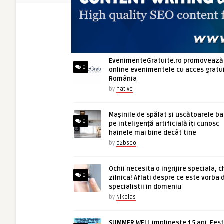
ARTICOLE NOI
EvenimenteGratuite.ro promovează
0
online evenimentele cu acces gratui
România
by
native
Mașinile de spălat și uscătoarele b
0
pe inteligență artificială îți cunosc
hainele mai bine decât tine
by
b2bseo
Ochii necesita o ingrijire speciala, c
0
zilnica! Aflati despre ce este vorba 
specialistii in domeniu
by
Nikolas
SUMMER WELL implineste 15 ani. Fest