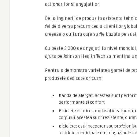
actionarilor si angajatilor.
De la inginerii de produs la asistenta tehni
fel de diversa precum cea a clientilor global
creeeze o cultura care sa fie bazata pe susti
Cu peste 5.000 de angajati la nivel mondia
ajuta pe Johnson Health Tech sa mentina un 
Pentru a demonstra varietatea gamei de pro
produsele dedicate oricum:
Banda de alergat: acestea sunt perform
performanta si confort
Biciclete eliptice: produsul ideal pent
corpului. Acestea sunt rezistente, durabi
Biciclete: esti incepator sau profeionis
biciclete medicinale din magazinele J