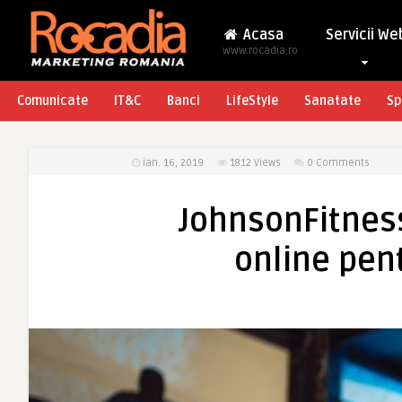
Acasa
Servicii We
www.rocadia.ro
Comunicate
IT&C
Banci
LifeStyle
Sanatate
Sp
ian. 16, 2019
1812
Views
0 Comments
JohnsonFitness
online pent