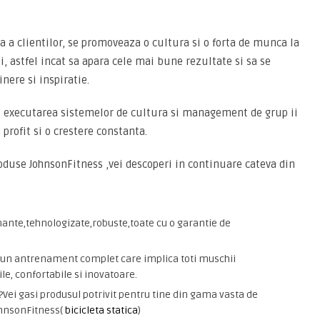
ca a clientilor, se promoveaza o cultura si o forta de munca la
i, astfel incat sa apara cele mai bune rezultate si sa se
nere si inspiratie.
l, executarea sistemelor de cultura si management de grup ii
profit si o crestere constanta.
duse JohnsonFitness ,vei descoperi in continuare cateva din
ante,tehnologizate,robuste,toate cu o garantie de
ru un antrenament complet care implica toti muschii
le, confortabile si inovatoare.
t?Vei gasi produsul potrivit pentru tine din gama vasta de
ohnsonFitness(
bicicleta statica
)