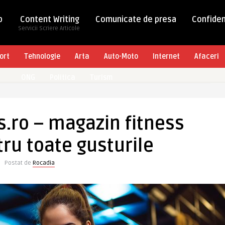
b
Content Writing
Comunicate de presa
Confiden
Servicii Scriere Articole
ort
Tehnologie
Arta
Auto-Moto
Internet
Afaceri
ONG
Politica
Turism
.ro – magazin fitness
ru toate gusturile
Postat de
Rocadia