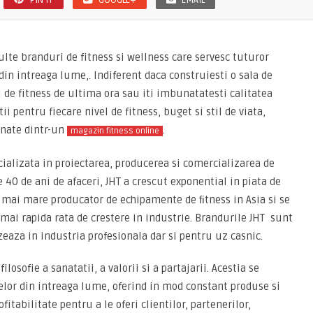
PIN IT
GOOGLE+
EMAIL
te branduri de fitness si wellness care servesc tuturor
din intreaga lume,. Indiferent daca construiesti o sala de
 de fitness de ultima ora sau iti imbunatatesti calitatea
ii pentru fiecare nivel de fitness, buget si stil de viata,
onate dintr-un
.
magazin fitness online
cializata in proiectarea, producerea si comercializarea de
e 40 de ani de afaceri, JHT a crescut exponential in piata de
el mai mare producator de echipamente de ﬁtness in Asia si se
 mai rapida rata de crestere in industrie. Brandurile JHT sunt
zeaza in industria profesionala dar si pentru uz casnic.
losofie a sanatatii, a valorii si a partajarii. Acestia se
or din intreaga lume, oferind in mod constant produse si
ofitabilitate pentru a le oferi clientilor, partenerilor,