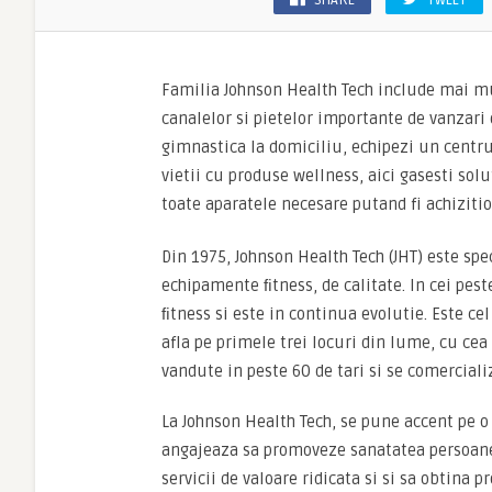
SHARE
TWEET
Familia Johnson Health Tech include mai mul
canalelor si pietelor importante de vanzari 
gimnastica la domiciliu, echipezi un centru
vietii cu produse wellness, aici gasesti solut
toate aparatele necesare putand fi achiziti
Din 1975, Johnson Health Tech (JHT) este spe
echipamente ﬁtness, de calitate. In cei pest
ﬁtness si este in continua evolutie. Este c
afla pe primele trei locuri din lume, cu cea
vandute in peste 60 de tari si se comerciali
La Johnson Health Tech, se pune accent pe o fi
angajeaza sa promoveze sanatatea persoanel
servicii de valoare ridicata si si sa obtina pr