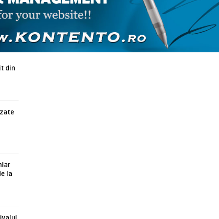
ARTICOLE ASEMANATOARE
t din
azate
hiar
de la
ivalul