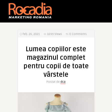
feb. 26, 2021
1699
Views
0 Comments
Lumea copiilor este
magazinul complet
pentru copii de toate
vârstele
Postat de
dca