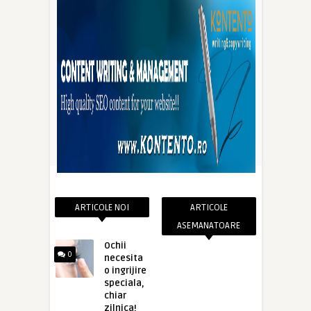
ARTICOLE NOI
ARTICOLE
ASEMANATOARE
Ochii
0
necesita
o ingrijire
speciala,
chiar
zilnica!