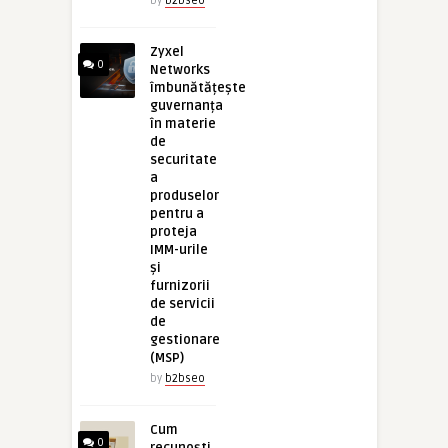
by
b2bseo
Zyxel
0
Networks
îmbunătățește
guvernanța
în materie
de
securitate
a
produselor
pentru a
proteja
IMM-urile
și
furnizorii
de servicii
de
gestionare
(MSP)
by
b2bseo
Cum
0