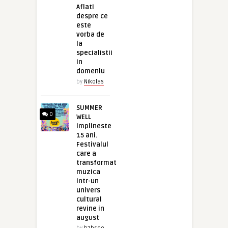
Aflati
despre ce
este
vorba de
la
specialistii
in
domeniu
by
Nikolas
SUMMER
0
WELL
implineste
15 ani.
Festivalul
care a
transformat
muzica
intr-un
univers
cultural
revine in
august