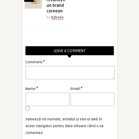
recunoști
un brand
coreean
by
b2bseo
LEAVE A COMMENT
*
Comment:
*
*
Name:
Email:
Salvează-mi numele, emailul și site-ul web în
acest navigator pentru data viitoare când o să
comentez.