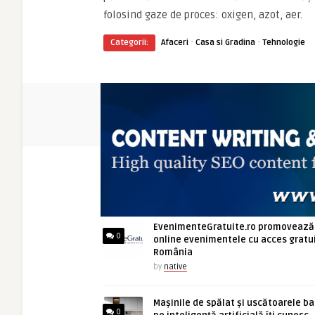
folosind gaze de proces: oxigen, azot, aer.
·
·
Categorii:
Afaceri
Casa si Gradina
Tehnologie
ARTICOLE NOI
EvenimenteGratuite.ro promovează
0
online evenimentele cu acces gratui
România
by
native
Mașinile de spălat și uscătoarele b
0