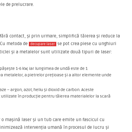
le de prelucrare.
ără contact, și prin urmare, simplifică tăierea și reduce la
. Cu metoda de
se pot crea piese cu unghiuri
decupare laser
iclei și a metalelor sunt utilizate două tipuri de laser:
epășește 1-6 kW, iar lungimea de undă este de 1
ea metalelor, a pietrelor prețioase și a altor elemente unde
e – argon, azot, heliu și dioxid de carbon. Aceste
t utilizate în producție pentru tăierea materialelor la scară
o mașină laser și un tub care emite un fascicul cu
minimizează intervenția umană în procesul de lucru și