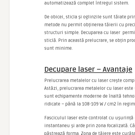
automatizează complet întregul sistem.
De obicei, sticla și oglinzile sunt tăiate pr
metode nu permit obținerea tăierii cu preci
structuri simple. Decuparea cu laser permi
sticlă. Prin această prelucrare, se obțin pro
sunt minime.
Decupare laser – Avantaje
Prelucrarea metalelor cu laser crește comple
Astăzi, prelucrarea metalelor cu laser este
sunt echipamente moderne de înaltă tehnolog
ridicate – până la 108-109 W / cm2 în regi
Fasciculul laser este controlat cu ușurință
instantaneu și arde prin zona focalizată. Câ
păstrează forma. Zona de tăiere este curăța