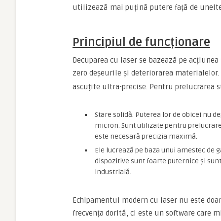
utilizează mai puțină putere față de unelte
Principiul de funcționare
Decuparea cu laser se bazează pe acțiunea f
zero deșeurile și deteriorarea materialelor
ascuțite ultra-precise. Pentru prelucrarea st
Stare solidă. Puterea lor de obicei nu d
micron. Sunt utilizate pentru prelucrar
este necesară precizia maximă.
Ele lucrează pe baza unui amestec de gaz
dispozitive sunt foarte puternice și sun
industrială.
Echipamentul modern cu laser nu este doar 
frecvența dorită, ci este un software care 