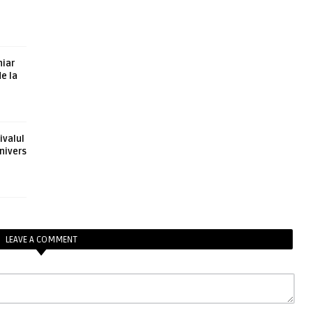
hiar
de la
ivalul
nivers
LEAVE A COMMENT