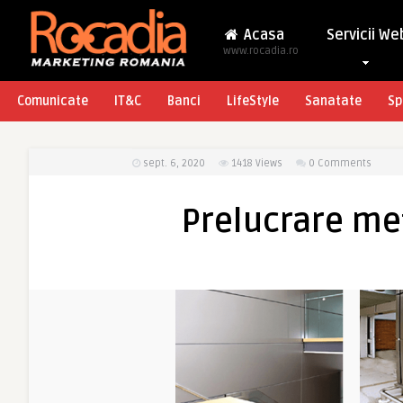
Acasa
Servicii We
www.rocadia.ro
Comunicate
IT&C
Banci
LifeStyle
Sanatate
Sp
sept. 6, 2020
1418
Views
0 Comments
Prelucrare met