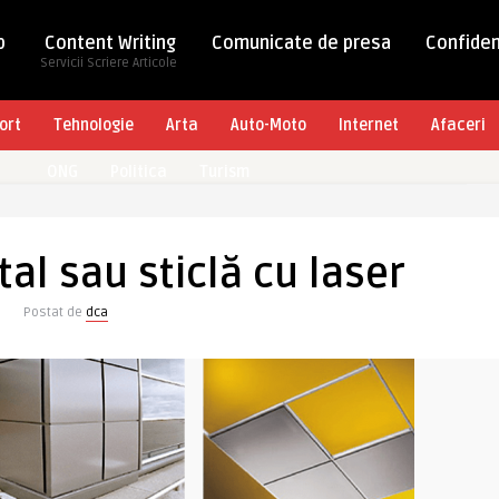
b
Content Writing
Comunicate de presa
Confiden
Servicii Scriere Articole
ort
Tehnologie
Arta
Auto-Moto
Internet
Afaceri
ONG
Politica
Turism
al sau sticlă cu laser
Postat de
dca