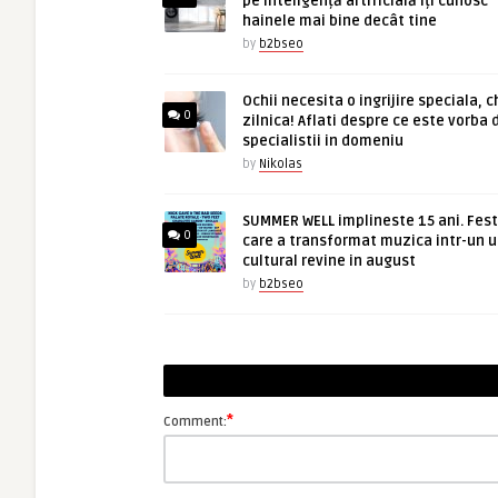
pe inteligență artificială îți cunosc
hainele mai bine decât tine
by
b2bseo
Ochii necesita o ingrijire speciala, c
0
zilnica! Aflati despre ce este vorba 
specialistii in domeniu
by
Nikolas
SUMMER WELL implineste 15 ani. Fest
0
care a transformat muzica intr-un u
cultural revine in august
by
b2bseo
*
Comment: