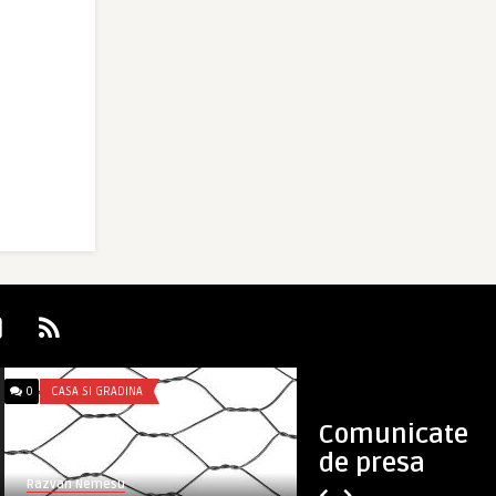
0
CASA SI GRADINA
0
UNCATEGORIZED
Comunicate
de presa
Razvan Nemesu
AlexandraM