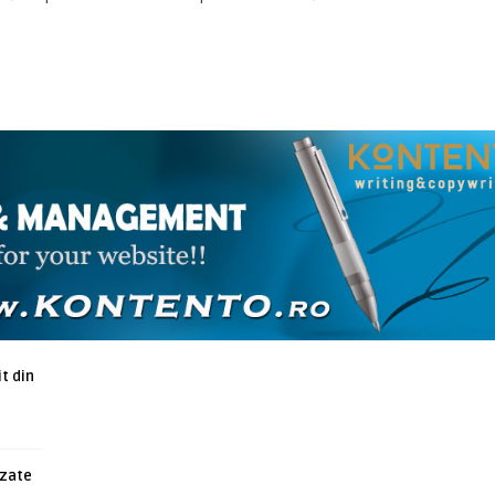
ARTICOLE ASEMANATOARE
t din
azate