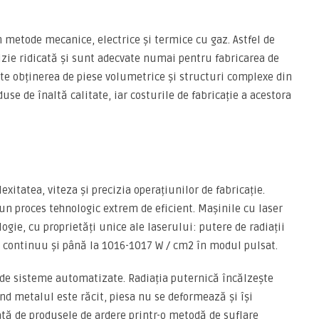
in metode mecanice, electrice și termice cu gaz. Astfel de
zie ridicată și sunt adecvate numai pentru fabricarea de
te obținerea de piese volumetrice și structuri complexe din
duse de înaltă calitate, iar costurile de fabricație a acestora
xitatea, viteza și precizia operațiunilor de fabricație.
 un proces tehnologic extrem de eficient. Mașinile cu laser
ie, cu proprietăți unice ale laserului: putere de radiații
m continuu și până la 1016-1017 W / cm2 în modul pulsat.
 de sisteme automatizate. Radiația puternică încălzește
nd metalul este răcit, piesa nu se deformează și își
tă de produsele de ardere printr-o metodă de suflare