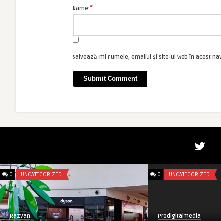
*
Name:
Salvează-mi numele, emailul și site-ul web în acest na
0
UNCATEGORIZED
0
UNCATEGORIZED
Razvan
Prodigitalmedia