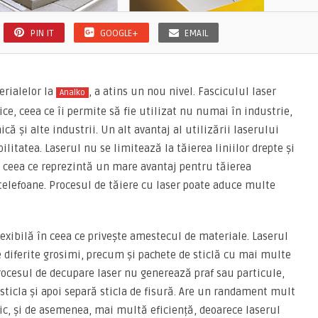
PIN IT
GOOGLE+
EMAIL
erialelor la
, a atins un nou nivel. Fasciculul laser
Analko
ce, ceea ce îi permite să fie utilizat nu numai în industrie,
ică și alte industrii. Un alt avantaj al utilizării laserului
ilitatea. Laserul nu se limitează la tăierea liniilor drepte și
 ceea ce reprezintă un mare avantaj pentru tăierea
telefoane. Procesul de tăiere cu laser poate aduce multe
exibilă în ceea ce privește amestecul de materiale. Laserul
de diferite grosimi, precum și pachete de sticlă cu mai multe
Procesul de decupare laser nu generează praf sau particule,
sticla și apoi separă sticla de fisură. Are un randament mult
c, și de asemenea, mai multă eficiență, deoarece laserul