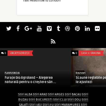
Taxi Heathrow to London
0
UNCATEGORIZED
0
CASA SI GRADINA
FLAVIUSNOJA
Razvan
Furaje bio Agroland – Alegerea
Scaune reglabile p
naturală pentru o creștere săn ...
le ajustezi
Stiri ALBA
Stiri ARAD
Stiri ARGES
Stiri BACAU
Stiri
BUZAU
Stiri BUCURESTI
Stiri CLUJ
Stiri DOLJ
Stiri
GALATI
Stiri IASI
Stiri JIU
Stiri MARAMURES
Stiri