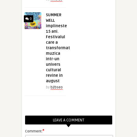
SUMMER
0
WELL
implineste
15 ani.
Festivalul
care a
transformat
muzica
intr-un
univers
cultural
revine in
august
by
b2bseo
LEAVE A COMMENT
*
Comment: