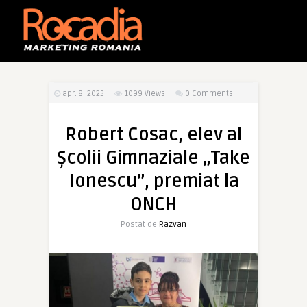
apr. 8, 2023
1099
Views
0 Comments
Robert Cosac, elev al
Şcolii Gimnaziale „Take
Ionescu”, premiat la
ONCH
Postat de
Razvan