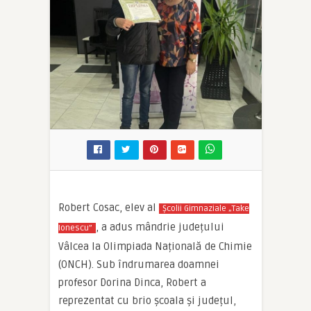
Robert Cosac, elev al
Școlii Gimnaziale „Take
, a adus mândrie județului
Ionescu”
Vâlcea la Olimpiada Națională de Chimie
(ONCH). Sub îndrumarea doamnei
profesor Dorina Dinca, Robert a
reprezentat cu brio școala și județul,