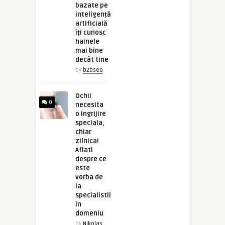
bazate pe
inteligență
artificială
îți cunosc
hainele
mai bine
decât tine
by
b2bseo
Ochii
0
necesita
o ingrijire
speciala,
chiar
zilnica!
Aflati
despre ce
este
vorba de
la
specialistii
in
domeniu
by
Nikolas