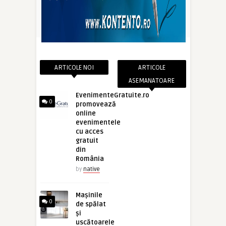
ARTICOLE NOI
ARTICOLE
ASEMANATOARE
EvenimenteGratuite.ro
0
promovează
online
evenimentele
cu acces
gratuit
din
România
by
native
Mașinile
0
de spălat
și
uscătoarele