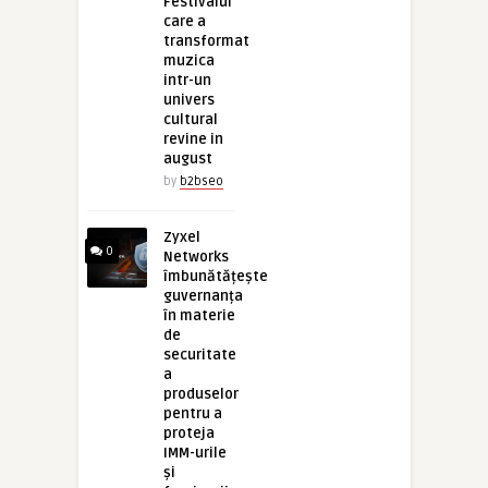
Festivalul
care a
transformat
muzica
intr-un
univers
cultural
revine in
august
by
b2bseo
Zyxel
0
Networks
îmbunătățește
guvernanța
în materie
de
securitate
a
produselor
pentru a
proteja
IMM-urile
și