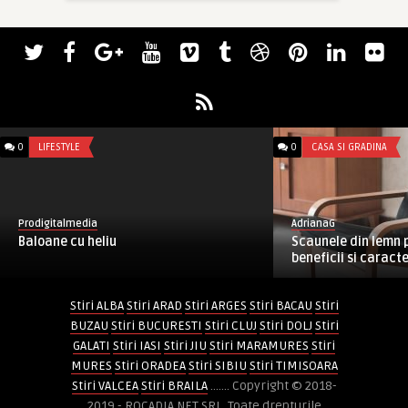
0
LIFESTYLE
0
CASA SI GRADINA
Prodigitalmedia
AdrianaG
Baloane cu heliu
Scaunele din lemn p
beneficii si caracte
Stiri ALBA
Stiri ARAD
Stiri ARGES
Stiri BACAU
Stiri
BUZAU
Stiri BUCURESTI
Stiri CLUJ
Stiri DOLJ
Stiri
GALATI
Stiri IASI
Stiri JIU
Stiri MARAMURES
Stiri
MURES
Stiri ORADEA
Stiri SIBIU
Stiri TIMISOARA
Stiri VALCEA
Stiri BRAILA
....... Copyright © 2018-
2019 - ROCADIA NET SRL. Toate drepturile