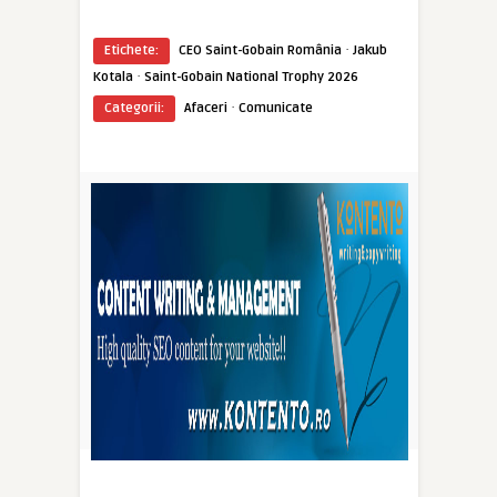
·
Etichete:
CEO Saint-Gobain România
Jakub
·
Kotala
Saint-Gobain National Trophy 2026
·
Categorii:
Afaceri
Comunicate