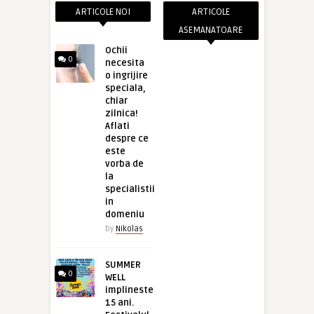
ARTICOLE NOI
ARTICOLE
ASEMANATOARE
Ochii
0
necesita
o ingrijire
speciala,
chiar
zilnica!
Aflati
despre ce
este
vorba de
la
specialistii
in
domeniu
by
Nikolas
SUMMER
0
WELL
implineste
15 ani.