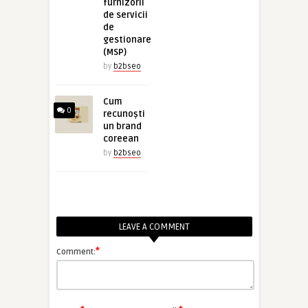
furnizorii
de servicii
de
gestionare
(MSP)
by
b2bseo
Cum
0
recunoști
un brand
coreean
by
b2bseo
LEAVE A COMMENT
*
Comment: