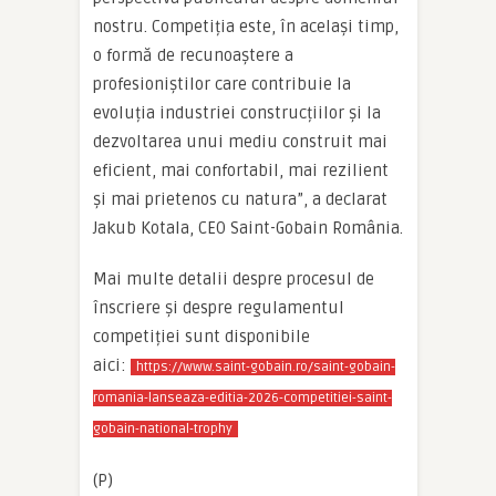
nostru. Competiția este, în același timp,
o formă de recunoaștere a
profesioniștilor care contribuie la
evoluția industriei construcțiilor și la
dezvoltarea unui mediu construit mai
eficient, mai confortabil, mai rezilient
și mai prietenos cu natura”, a declarat
Jakub Kotala, CEO Saint-Gobain România.
Mai multe detalii despre procesul de
înscriere și despre regulamentul
competiției sunt disponibile
aici:
https://www.saint-gobain.ro/saint-gobain-
romania-lanseaza-editia-2026-competitiei-saint-
gobain-national-trophy
(P)