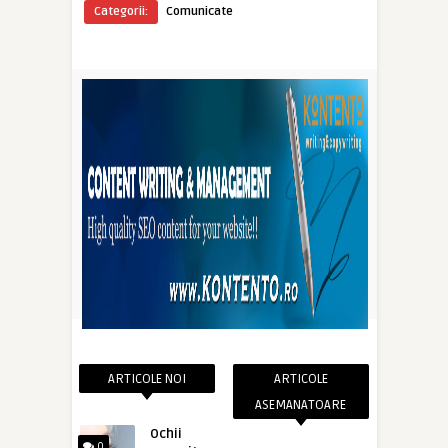
Categorii:
Comunicate
ARTICOLE NOI
ARTICOLE
ASEMANATOARE
Ochii
0