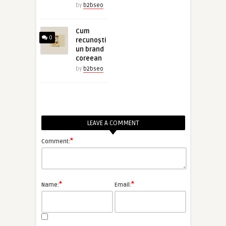
by
b2bseo
Cum
0
recunoști
un brand
coreean
by
b2bseo
LEAVE A COMMENT
*
Comment:
*
*
Name:
Email: