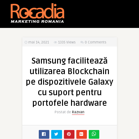
mai 14, 2021
1335
Views
0 Comments
Samsung facilitează
utilizarea Blockchain
pe dispozitivele Galaxy
cu suport pentru
portofele hardware
Postat de
Razvan