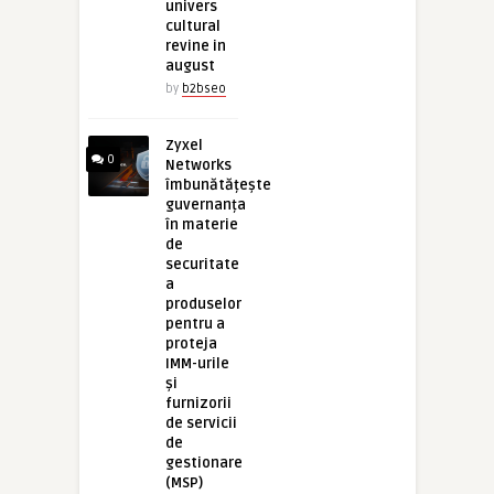
univers
cultural
revine in
august
by
b2bseo
Zyxel
0
Networks
îmbunătățește
guvernanța
în materie
de
securitate
a
produselor
pentru a
proteja
IMM-urile
și
furnizorii
de servicii
de
gestionare
(MSP)