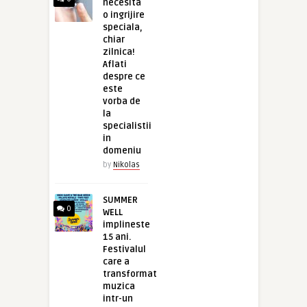
necesita
o ingrijire
speciala,
chiar
zilnica!
Aflati
despre ce
este
vorba de
la
specialistii
in
domeniu
by
Nikolas
SUMMER
0
WELL
implineste
15 ani.
Festivalul
care a
transformat
muzica
intr-un