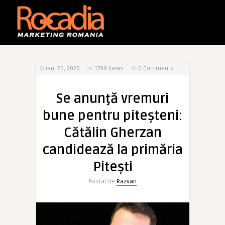
ian. 26, 2020
1799
Views
0 Comments
Se anunţă vremuri
bune pentru piteşteni:
Cătălin Gherzan
candidează la primăria
Piteşti
Postat de
Razvan