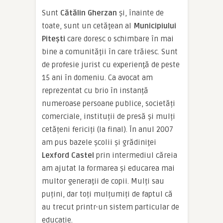
Sunt
Cătălin Gherzan
şi, înainte de
toate, sunt un cetăţean al
Municipiului
Piteşti
care doresc o schimbare în mai
bine a comunităţii în care trăiesc. Sunt
de profesie jurist cu experienţă de peste
15 ani în domeniu. Ca avocat am
reprezentat cu brio în instanță
numeroase persoane publice, societăți
comerciale, instituții de presă și mulți
cetățeni fericiți (la final). În anul 2007
am pus bazele şcolii şi grădiniţei
Lexford Castel
prin intermediul căreia
am ajutat la formarea şi educarea mai
multor generaţii de copii. Mulți sau
puțini, dar toți mulțumiți de faptul că
au trecut printr-un sistem particular de
educație.