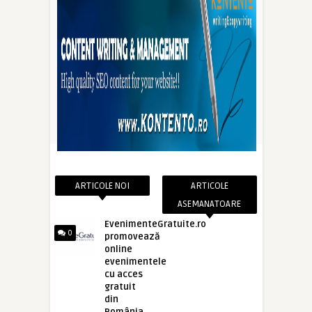
ARTICOLE NOI
ARTICOLE
ASEMANATOARE
EvenimenteGratuite.ro
0
promovează
online
evenimentele
cu acces
gratuit
din