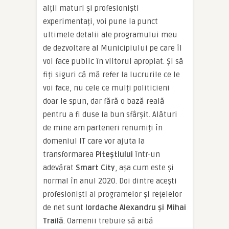
alții maturi și profesioniști
experimentați, voi pune la punct
ultimele detalii ale programului meu
de dezvoltare al Municipiului pe care îl
voi face public în viitorul apropiat. Și să
fiți siguri că mă refer la lucrurile ce le
voi face, nu cele ce mulți politicieni
doar le spun, dar fără o bază reală
pentru a fi duse la bun sfârșit. Alături
de mine am parteneri renumiţi în
domeniul IT care vor ajuta la
transformarea
Piteştiului
într-un
adevărat
Smart City
, aşa cum este şi
normal în anul 2020. Doi dintre acești
profesioniști ai programelor și rețelelor
de net sunt
Iordache Alexandru și Mihai
Trailă
. Oamenii trebuie să aibă