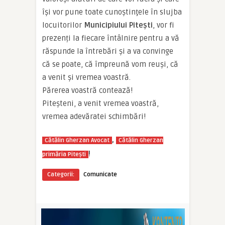
îşi vor pune toate cunoştinţele în slujba
locuitorilor
Municipiului Piteşti
, vor fi
prezenți la fiecare întâlnire pentru a vă
răspunde la întrebări și a va convinge
că se poate, că împreună vom reuși, că
a venit și vremea voastră.
Părerea voastră contează!
Piteșteni, a venit vremea voastră,
vremea adevăratei schimbări!
,
Cătălin Gherzan Avocat
Cătălin Gherzan
!
primăria Piteşti
Categorii:
Comunicate