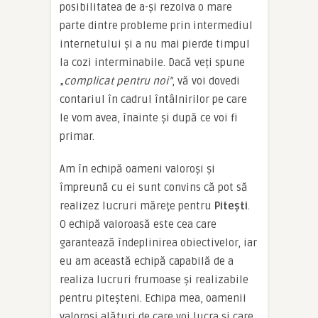
posibilitatea de a-şi rezolva o mare
parte dintre probleme prin intermediul
internetului şi a nu mai pierde timpul
la cozi interminabile. Dacă veți spune
„
complicat pentru noi”
, vă voi dovedi
contariul în cadrul întâlnirilor pe care
le vom avea, înainte și după ce voi fi
primar.
Am în echipă oameni valoroşi şi
împreună cu ei sunt convins că pot să
realizez lucruri măreţe pentru
Piteşti
.
O echipă valoroasă este cea care
garantează îndeplinirea obiectivelor, iar
eu am această echipă capabilă de a
realiza lucruri frumoase și realizabile
pentru piteşteni. Echipa mea, oamenii
valoroşi alături de care voi lucra şi care