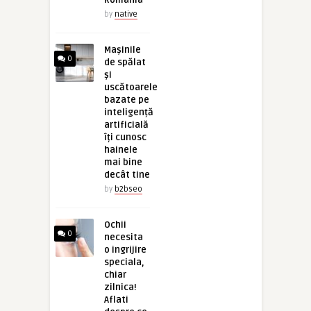
România
by
native
Mașinile
0
de spălat
și
uscătoarele
bazate pe
inteligență
artificială
îți cunosc
hainele
mai bine
decât tine
by
b2bseo
Ochii
0
necesita
o ingrijire
speciala,
chiar
zilnica!
Aflati