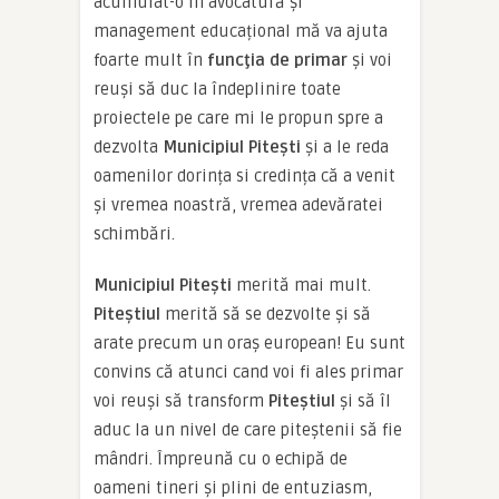
acumulat-o în avocatură și
management educațional mă va ajuta
foarte mult în
funcţia de primar
şi voi
reuşi să duc la îndeplinire toate
proiectele pe care mi le propun spre a
dezvolta
Municipiul Piteşti
şi a le reda
oamenilor dorința si credința că a venit
şi vremea noastră, vremea adevăratei
schimbări.
Municipiul Piteşti
merită mai mult.
Piteştiul
merită să se dezvolte şi să
arate precum un oraş european! Eu sunt
convins că atunci cand voi fi ales primar
voi reuşi să transform
Piteştiul
şi să îl
aduc la un nivel de care piteştenii să fie
mândri. Împreună cu o echipă de
oameni tineri şi plini de entuziasm,