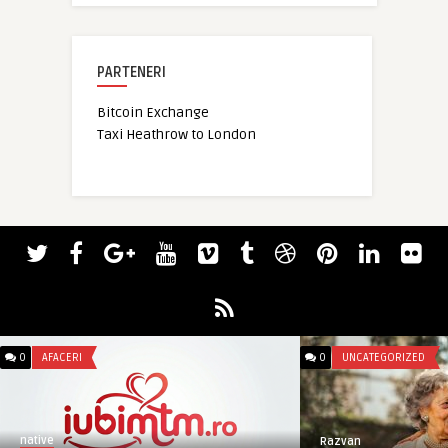
PARTENERI
Bitcoin Exchange
Taxi Heathrow to London
0
AFACERI
0
UNCATEGORIZED
native
Razvan