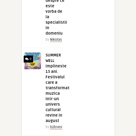
despre ce
este
vorba de
la
specialistii
in
domeniu
by
Nikolas
SUMMER
0
WELL
implineste
15 ani.
Festivalul
care a
transformat
muzica
intr-un
univers
cultural
revine in
august
by
b2bseo