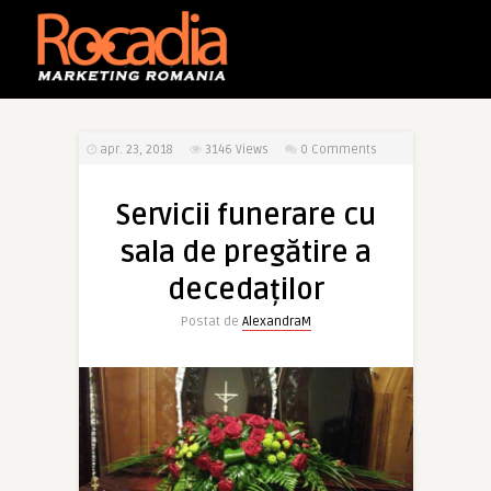
apr. 23, 2018
3146
Views
0 Comments
Servicii funerare cu
sala de pregătire a
decedaților
Postat de
AlexandraM