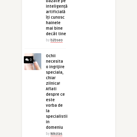
bazate pe
inteligență
artificială
îți cunosc
hainele
mai bine
decât tine
by
b2bseo
Ochii
0
necesita
o ingrijire
speciala,
chiar
zilnica!
Aflati
despre ce
este
vorba de
la
specialistii
in
domeniu
by
Nikolas