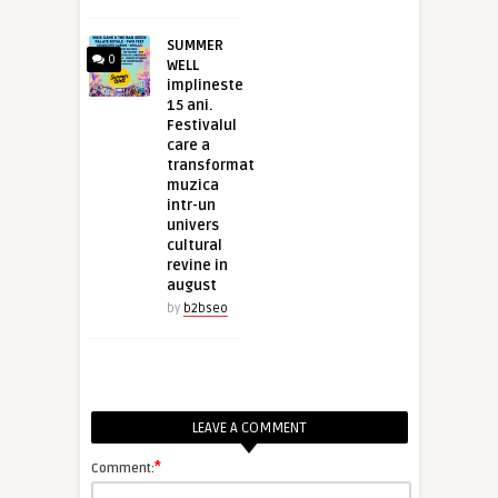
SUMMER
0
WELL
implineste
15 ani.
Festivalul
care a
transformat
muzica
intr-un
univers
cultural
revine in
august
by
b2bseo
LEAVE A COMMENT
*
Comment: