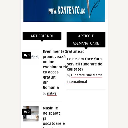
ARTICOLE NOI
ARTICOLE
ASEMANATOARE
EvenimenteGratuite.ro
0
promovează
Ce ne-am face fara
online
servicii funerare de
evenimentele
calitate?
cu acces
by
Funerare One Marck
gratuit
International
din
România
by
native
Mașinile
0
de spălat
și
uscătoarele