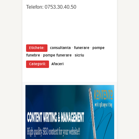
Telefon: 0753.30.40.50
·
·
Etichete:
consultanta
funerare
pompe
·
·
funebre
pompe funerare
sicriu
Categorii:
Afaceri