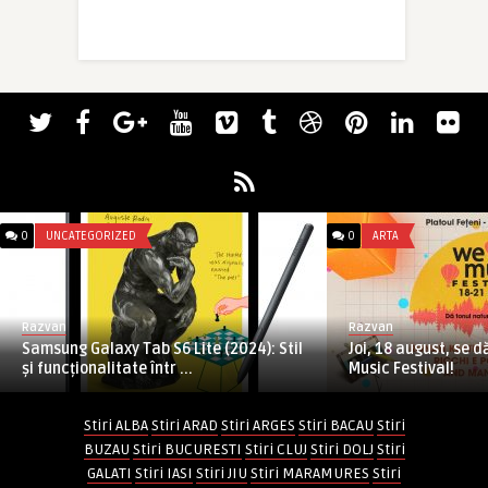
0
UNCATEGORIZED
0
ARTA
Razvan
Razvan
Samsung Galaxy Tab S6 Lite (2024): Stil
Joi, 18 august, se d
și funcționalitate într ...
Music Festival!
Stiri ALBA
Stiri ARAD
Stiri ARGES
Stiri BACAU
Stiri
BUZAU
Stiri BUCURESTI
Stiri CLUJ
Stiri DOLJ
Stiri
GALATI
Stiri IASI
Stiri JIU
Stiri MARAMURES
Stiri