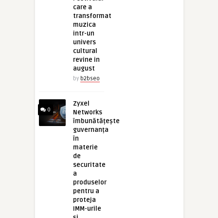
care a
transformat
muzica
intr-un
univers
cultural
revine in
august
by
b2bseo
Zyxel
0
Networks
îmbunătățește
guvernanța
în
materie
de
securitate
a
produselor
pentru a
proteja
IMM-urile
și