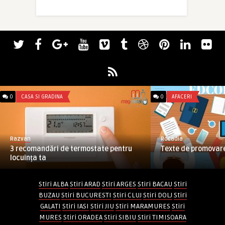
0
CASA SI GRADINA
0
AFACERI
Razvan
Rocadia
3 recomandări de termostate pentru
Texte de promovare
locuința ta
Stiri ALBA
Stiri ARAD
Stiri ARGES
Stiri BACAU
Stiri
BUZAU
Stiri BUCURESTI
Stiri CLUJ
Stiri DOLJ
Stiri
GALATI
Stiri IASI
Stiri JIU
Stiri MARAMURES
Stiri
MURES
Stiri ORADEA
Stiri SIBIU
Stiri TIMISOARA