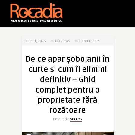
iun. 1, 2026
123
Views
0 Comments
De ce apar șobolanii în
curte și cum îi elimini
definitiv – Ghid
complet pentru o
proprietate fără
rozătoare
Postat de
Succes