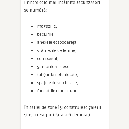
Printre cele mai întâlnite ascunzători
se numără:
magaziile;
beciurile;
anexele gospodărești;
grămezile de lemne;
compostul;
gardurile vii dese;
tufișurile netoaletate;
spațiile de sub terase;
fundațiile deteriorate.
În astfel de zone își construiesc galerii
și își cresc puii fără a fi deranjați.