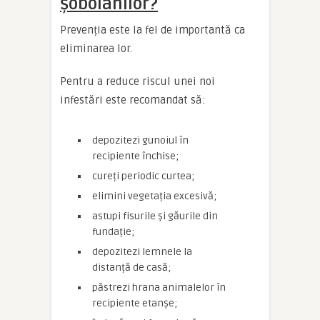
șobolanilor?
Prevenția este la fel de importantă ca
eliminarea lor.
Pentru a reduce riscul unei noi
infestări este recomandat să:
depozitezi gunoiul în
recipiente închise;
cureți periodic curtea;
elimini vegetația excesivă;
astupi fisurile și găurile din
fundație;
depozitezi lemnele la
distanță de casă;
păstrezi hrana animalelor în
recipiente etanșe;