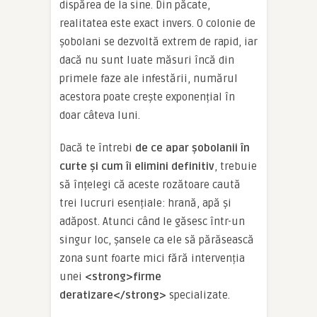
dispărea de la sine. Din păcate,
realitatea este exact invers. O colonie de
șobolani se dezvoltă extrem de rapid, iar
dacă nu sunt luate măsuri încă din
primele faze ale infestării, numărul
acestora poate crește exponențial în
doar câteva luni.
Dacă te întrebi
de ce apar șobolanii în
curte și cum îi elimini definitiv
, trebuie
să înțelegi că aceste rozătoare caută
trei lucruri esențiale: hrană, apă și
adăpost. Atunci când le găsesc într-un
singur loc, șansele ca ele să părăsească
zona sunt foarte mici fără intervenția
unei
<strong>firme
deratizare</strong>
specializate.