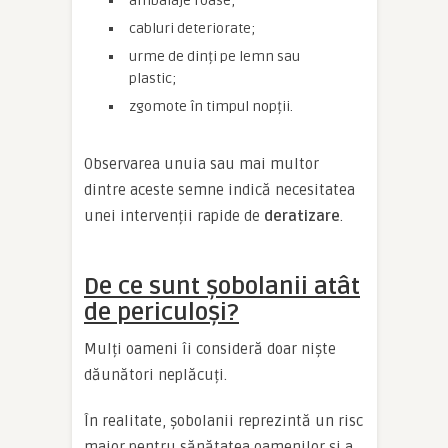
ambalaje roase;
cabluri deteriorate;
urme de dinți pe lemn sau
plastic;
zgomote în timpul nopții.
Observarea unuia sau mai multor
dintre aceste semne indică necesitatea
unei intervenții rapide de
deratizare
.
De ce sunt șobolanii atât
de periculoși?
Mulți oameni îi consideră doar niște
dăunători neplăcuți.
În realitate, șobolanii reprezintă un risc
major pentru sănătatea oamenilor și a