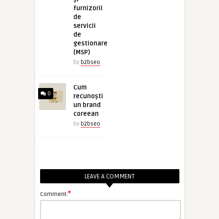
furnizorii
de
servicii
de
gestionare
(MSP)
by
b2bseo
Cum
0
recunoști
un brand
coreean
by
b2bseo
LEAVE A COMMENT
*
Comment: