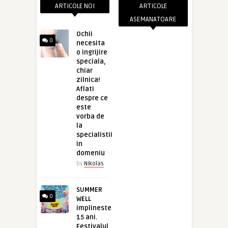
ARTICOLE NOI
ARTICOLE
ASEMANATOARE
Ochii
0
necesita
o ingrijire
speciala,
chiar
zilnica!
Aflati
despre ce
este
vorba de
la
specialistii
in
domeniu
by
Nikolas
SUMMER
0
WELL
implineste
15 ani.
Festivalul