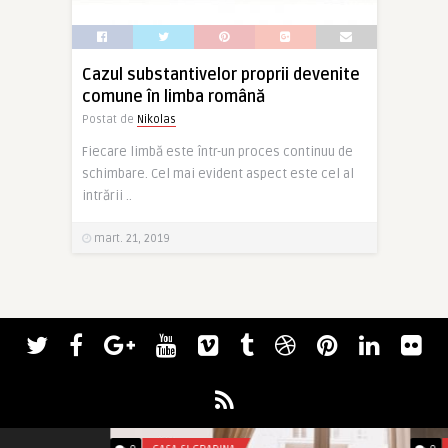
Cazul substantivelor proprii devenite
comune în limba română
Postat de
Nikolas
Fiecare limbă este într-un proces continuu de
schimbare. Cel mai evident aspect este cel al
intrării ..
mart. 21, 2019