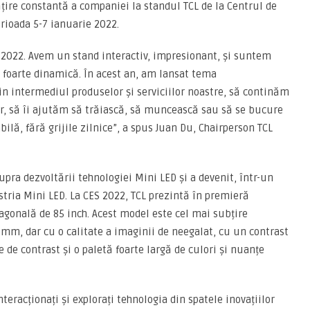
țire constantă a companiei la standul TCL de la Centrul de
erioada 5-7 ianuarie 2022.
S 2022. Avem un stand interactiv, impresionant, și suntem
 foarte dinamică. În acest an, am lansat tema
n intermediul produselor și serviciilor noastre, să continăm
r, să îi ajutăm să trăiască, să muncească sau să se bucure
ilă, fără grijile zilnice”, a spus Juan Du, Chairperson TCL
pra dezvoltării tehnologiei Mini LED și a devenit, într-un
stria Mini LED. La CES 2022, TCL prezintă în premieră
iagonală de 85 inch. Acest model este cel mai subțire
 mm, dar cu o calitate a imaginii de neegalat, cu un contrast
 de contrast și o paletă foarte largă de culori și nuanțe
teracționați și explorați tehnologia din spatele inovațiilor