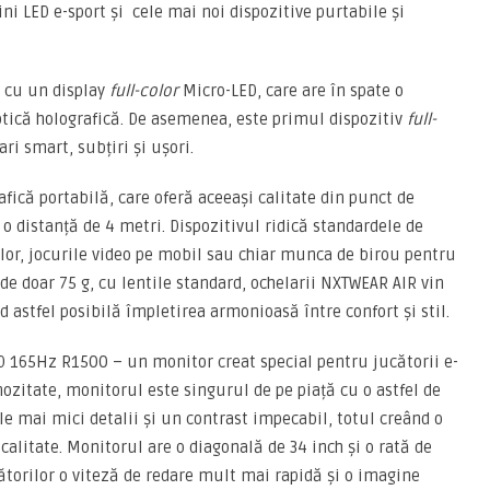
ni LED e-sport și cele mai noi dispozitive purtabile și
ă cu un display
full-color
Micro-LED, care are în spate o
tică holografică. De asemenea, este primul dispozitiv
full-
ri smart, subțiri și ușori.
ică portabilă, care oferă aceeași calitate din punct de
 o distanță de 4 metri. Dispozitivul ridică standardele de
elor, jocurile video pe mobil sau chiar munca de birou pentru
 de doar 75 g, cu lentile standard, ochelarii NXTWEAR AIR vin
d astfel posibilă împletirea armonioasă între confort și stil.
 165Hz R1500 – un monitor creat special pentru jucătorii e-
ozitate, monitorul este singurul de pe piață cu o astfel de
ele mai mici detalii și un contrast impecabil, totul creând o
alitate. Monitorul are o diagonală de 34 inch și o rată de
torilor o viteză de redare mult mai rapidă și o imagine