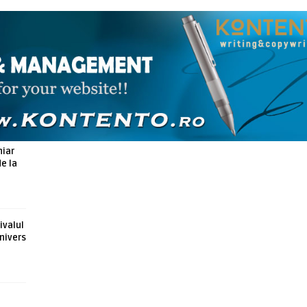
ARTICOLE ASEMANATOARE
hiar
de la
ivalul
nivers