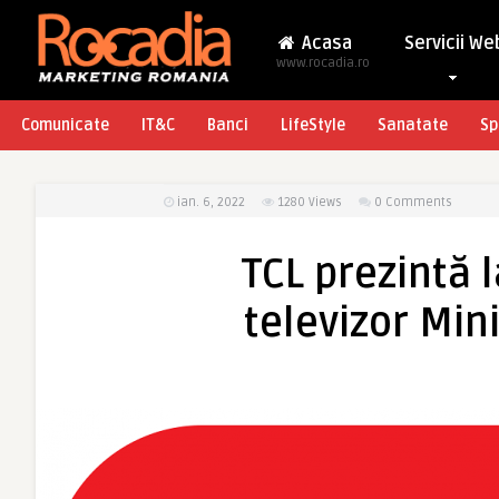
Acasa
Servicii We
www.rocadia.ro
Comunicate
IT&C
Banci
LifeStyle
Sanatate
Sp
ian. 6, 2022
1280
Views
0 Comments
TCL prezintă 
televizor Min