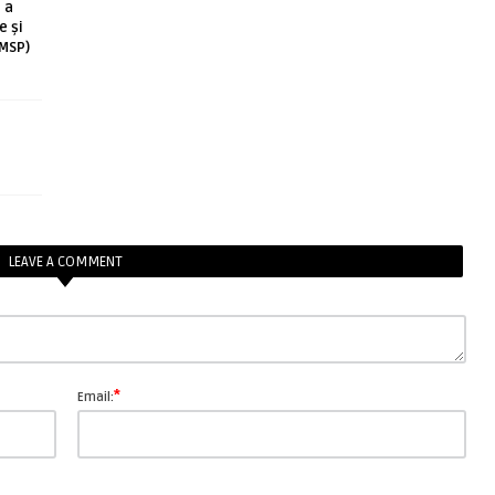
 a
e și
(MSP)
LEAVE A COMMENT
*
Email: