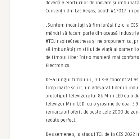
dovadă a eforturilor de inovare și îmbunătă
Convenții din Las Vegas, booth #17017, în p
„Suntem încântați să fim iarăși fizic la CE
mândri să facem parte din aceasă industrie
#TCLInspireGreatness și ne propunem ca, pri
să îmbunătățim stilul de viață al oamenilo
de timpul liber într-o manieră mai confortab
Electronics.
De-a lungul timpului, TCL s-a concentrat asu
timp foarte scurt, un adevărat lider în indu
prototipul televizorului 8k Mini LED cu o d
televizor Mini LED, cu o grosime de doar 3.9
remarcabil oferit de peste cele 2000 de zone
redate perfect.
De asemenea, la stadul TCL de la CES 2022 in