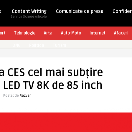
b
Content Writing
Comunicate de presa
Confiden
Servicii Scriere Articole
ort
Tehnologie
Arta
Auto-Moto
Internet
Afaceri
ONG
Politica
Turism
la CES cel mai subțire
i LED TV 8K de 85 inch
Postat de
Razvan