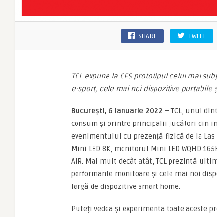
SHARE
TWEET
TCL expune la CES prototipul celui mai subț
e-sport, cele mai noi dispozitive purtabile ș
București, 6 ianuarie 2022
– TCL, unul din
consum și printre principalii jucători din i
evenimentului cu prezență fizică de la Las 
Mini LED 8K, monitorul Mini LED WQHD 165H
AIR. Mai mult decât atât, TCL prezintă ultim
performante monitoare și cele mai noi disp
largă de dispozitive smart home.
Puteți vedea și experimenta toate aceste pr