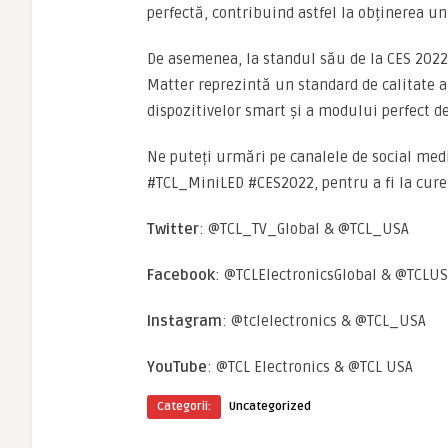
perfectă, contribuind astfel la obținerea un
De asemenea, la standul său de la CES 2022
Matter reprezintă un standard de calitate al
dispozitivelor smart și a modului perfect de
Ne puteți urmări pe canalele de social medi
#TCL_MiniLED #CES2022, pentru a fi la cure
Twitter
: @TCL_TV_Global & @TCL_USA
Facebook
: @TCLElectronicsGlobal & @TCLU
Instagram
: @tclelectronics & @TCL_USA
YouTube
: @TCL Electronics & @TCL USA
Categorii:
Uncategorized