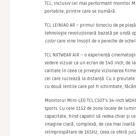
TCL, inclusiv cel mai performant monitor Mi
portabile, printre care se numără:
TCL LEINIAO AR – primul binoclu de pe piaț
tehnologie revoluționară bazată pe undă op
color
care vine însoțit de o pereche de ochela
TCL NXTWEAR AIR – o experiență cinematograf
vedere vizual ca un ecran de 140 inch, de la
calitate în ceea ce privește vizionarea film
cei care lucrează la distanță. Cu o greutate
cu două lentile care pot fi schimbate, făcân
Monitorul Mini-LED TCL CSOT’s 34-inch WQHD
sports. Cu cele 1152 de zone locale de lumin
capacitate, fiind capabil să redea chiar și c
imagine clară, complexă, de cea mai înaltă c
reîmprospătare de 165Hz, ceea ce oferă jucă