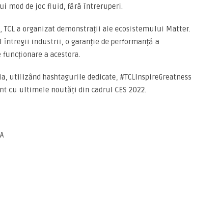
ui mod de joc fluid, fără întreruperi.
, TCL a organizat demonstrații ale ecosistemului Matter.
 întregii industrii, o garanție de performanță a
 funcționare a acestora.
a, utilizând hashtagurile dedicate, #TCLInspireGreatness
nt cu ultimele noutăți din cadrul CES 2022.
SA