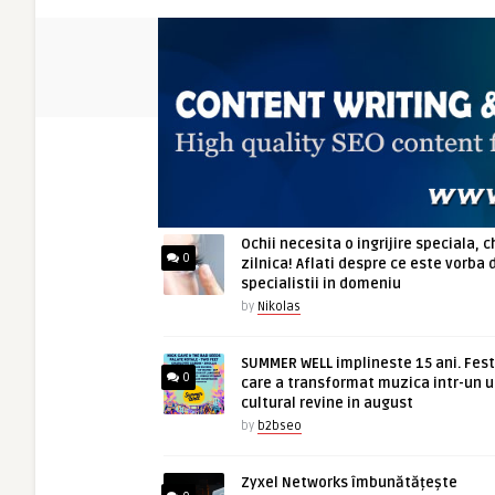
ARTICOLE NOI
Ochii necesita o ingrijire speciala, c
0
zilnica! Aflati despre ce este vorba 
specialistii in domeniu
by
Nikolas
SUMMER WELL implineste 15 ani. Fest
0
care a transformat muzica intr-un u
cultural revine in august
by
b2bseo
Zyxel Networks îmbunătățește